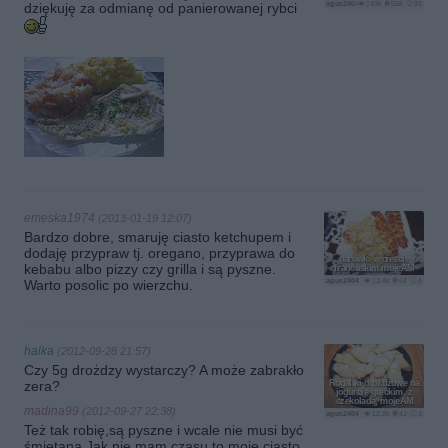
agus2404
143k
558
31
dziękuję za odmianę od panierowanej rybci
emeska1974
(2013-01-19 12:07)
Bardzo dobre, smaruję ciasto ketchupem i
dodaję przypraw tj. oregano, przyprawa do
parowki w ciescie
kebabu albo pizzy czy grilla i są pyszne.
francuskim mojeAM
agus2404
12.4k
64
4
Warto posolic po wierzchu.
halka
(2012-09-28 21:57)
Czy 5g drożdzy wystarczy? A może zabrakło
zera?
Rogaliki drożdżowe na
jogurcie greckim, z
czekoladą, mojeAM
madina99
(2012-09-27 22:38)
agus2404
12.2k
42
3
Też tak robię,są pyszne i wcale nie musi być
śmietana.Jak nie mam czasu to moje ciasto