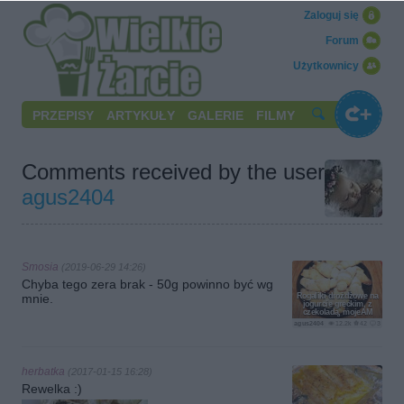
Zaloguj się
Forum
Użytkownicy
PRZEPISY
ARTYKUŁY
GALERIE
FILMY
Comments received by the user
agus2404
Smosia
(2019-06-29 14:26)
Chyba tego zera brak - 50g powinno być wg
mnie.
Rogaliki drożdżowe na
jogurcie greckim, z
czekoladą, mojeAM
agus2404
12.2k
42
3
herbatka
(2017-01-15 16:28)
Rewelka :)