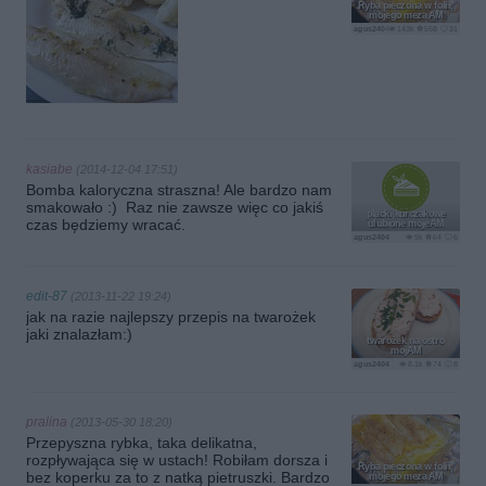
Ryba pieczona w folii,
mojego meza AM
agus2404
143k
558
31
kasiabe
(2014-12-04 17:51)
Bomba kaloryczna straszna! Ale bardzo nam
smakowało :) Raz nie zawsze więc co jakiś
placki kurczakowe
czas będziemy wracać.
ulubione mojeAM
agus2404
9k
64
6
edit-87
(2013-11-22 19:24)
jak na razie najlepszy przepis na twarożek
jaki znalazłam:)
twarożek na ostro
mojAM
agus2404
8.1k
74
8
pralina
(2013-05-30 18:20)
Przepyszna rybka, taka delikatna,
rozpływająca się w ustach! Robiłam dorsza i
Ryba pieczona w folii,
bez koperku za to z natką pietruszki. Bardzo
mojego meza AM