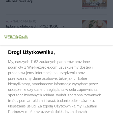
ale bez rewelacji.
spaghetti z tunczykiem
mojeAM
agus2404
11.4k
53
8
nutti
(2012-03-20 20:37)
ląduje w ulubionych! PYSZNOŚCI! :)
twarożek na ostro
mojAM
agus2404
8.1k
74
8
kate5134
Drogi Użytkowniku,
(2012-03-12 19:57)
Mnie niestety nie smakowała ta
rybka.....mimo,że jest pieczona to dla mnie w
My, naszych 1162 zaufanych partnerów oraz inne
Ryba pieczona w folii,
smaku była jak gotowana.Zdecydowanie wolę
mojego meza AM
podmioty z Wielkiezarcie.com uzyskujemy dostęp i
agus2404
143k
558
31
już chrupiącą w tradycyjnej panierce.
przechowujemy informacje na urządzeniu oraz
patrycja1
(2012-02-22 17:56)
przetwarzamy dane osobowe, takie jak unikalne
Rybka bardzo smaczna, a sosik wyśmienity!!
Rybkę skropiłam sokiem z cytryny i polałam
identyfikatory, standardowe informacje wysyłane przez
sklarowanym masełkiem przed smażeniem.
urządzenie czy dane przeglądania w celu zapewniania
Polecam!! Agus podziękuj najdroższemu za
spersonalizowanych reklam, wybór spersonalizowanych
przepis
treści, pomiar reklam i treści, badanie odbiorców oraz
ulepszanie usług. Za zgodą Użytkownika my i Zaufani
Partnerzy możemy używać dokładnych danych