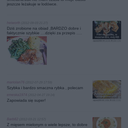
jeszcze leżakuje w lodówce.
heiworth
(2012-09-03 21:27)
Dziś zrobione na obiad ,BARDZO dobre i
faktycznie szybkie ....dzięki za przepis .....
Filet na szybko, w
musztardzie, mój AM
agus2404
12.1k
150
6
mariolan76
(2012-07-29 17:59)
Szybka i bardzo smaczna rybka , polecam
Ryba pieczona w folii,
emeska1974
(2012-04-27 19:14)
mojego meza AM
Zapowiada się super!
agus2404
143k
558
31
Barb82
(2012-03-21 12:57)
Z mięsem mielonym o wiele lepsze, to dobre