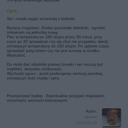
3-4 łyżki dowolnego słodzidła
Opis:
Ser i masło wyjąć wcześniej z lodówki.
Banany rozgniesc. Dodać pozostałe składniki, wyrobić
mikserem na jednolitą masę.
Piec w temperaturze 180 stopni przez 50 minut, przy
czym po 30 sprawdzać czy się zbyt nie przypieka, wtedy
zmniejszyć temperaturę do 150 stopni. Po upływie czasu
sprawdzić patyczkiem czy nie jest surowe w środku.
Wystudzić.
Do miski dać składniki polewy (masło i ser muszą być
miękkie), wszystko zmiksowac.
Wychodzi sporo - jeżeli preferujemy cieńszą warstwę,
zmniejszyć ilość masła i sera.
Posmarować babkę. Ewentualnie posypać migdałami,
orzechami, wiorkami kokosowymi.
Autor:
ekkore
2024-01-20