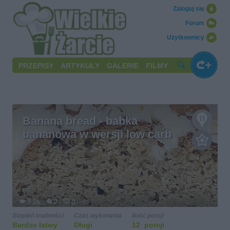
Zaloguj się
Forum
Użytkownicy
PRZEPISY
ARTYKUŁY
GALERIE
FILMY
Banana bread - babka
bananowa w wersji low carb
3.2k
2
0
Stopień trudności
Czas wykonania
Ilość porcji
Bardzo łatwy
Długi
12 porcji