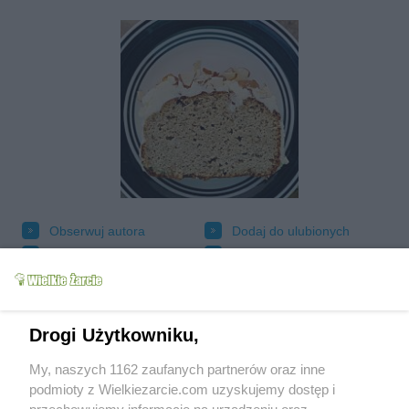
Obserwuj autora
Dodaj do ulubionych
Oznacz jako wypróbowany
Wyślij wiadomość autorowi
Drukuj
Drogi Użytkowniku,
My, naszych 1162 zaufanych partnerów oraz inne
podmioty z Wielkiezarcie.com uzyskujemy dostęp i