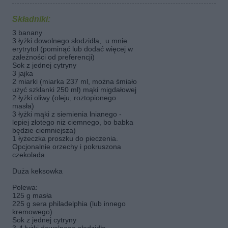
Składniki:
3 banany
3 łyżki dowolnego słodzidła, u mnie
erytrytol (pominąć lub dodać więcej w
zależności od preferencji)
Sok z jednej cytryny
3 jajka
2 miarki (miarka 237 ml, można śmiało
użyć szklanki 250 ml) mąki migdałowej
2 łyżki oliwy (oleju, roztopionego
masła)
3 łyżki mąki z siemienia lnianego -
lepiej złotego niż ciemnego, bo babka
będzie ciemniejsza)
1 łyżeczka proszku do pieczenia.
Opcjonalnie orzechy i pokruszona
czekolada
Duża keksowka
Polewa:
125 g masła
225 g sera philadelphia (lub innego
kremowego)
Sok z jednej cytryny