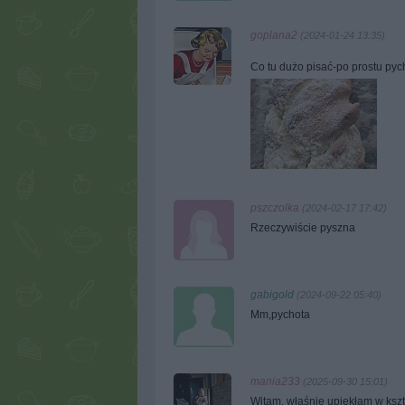
goplana2
(2024-01-24 13:35)
Co tu dużo pisać-po prostu py
pszczolka
(2024-02-17 17:42)
Rzeczywiście pyszna
gabigold
(2024-09-22 05:40)
Mm,pychota
mania233
(2025-09-30 15:01)
Witam, właśnie upiekłam w ksz