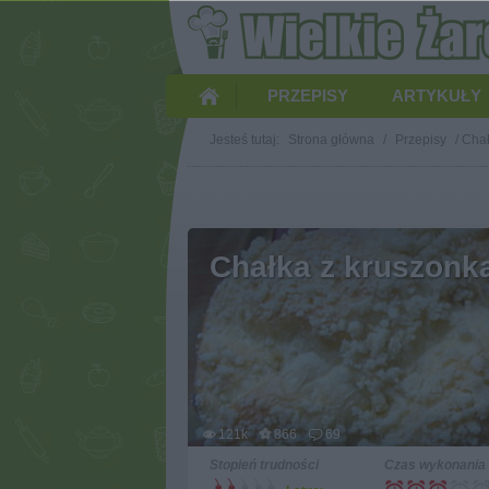
PRZEPISY
ARTYKUŁY
Jesteś tutaj:
Strona główna
/
Przepisy
/
Chał
Chałka z kruszonk
121k
866
69
Stopień trudności
Czas wykonania