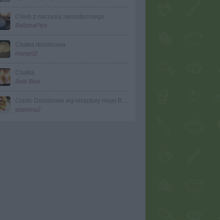
Chleb z naczynia zaroodpornego
BalbinaPtys
Chałka drożdżowa
margot2
Chałka
Betti Blue
Ciasto Drożdżowe wg receptury mojej Babci
goplana2