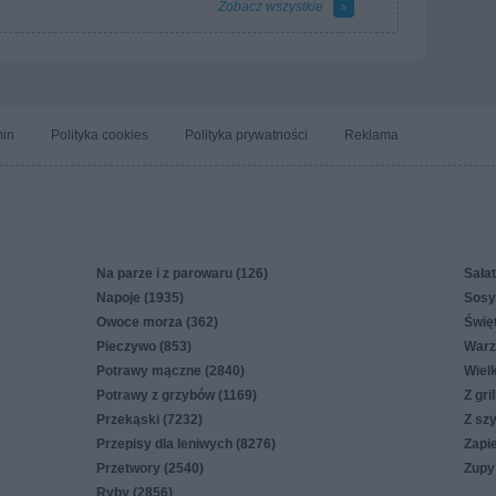
Zobacz wszystkie
in
Polityka cookies
Polityka prywatności
Reklama
Na parze i z parowaru (126)
Sałat
Napoje (1935)
Sosy,
Owoce morza (362)
Świę
Pieczywo (853)
Warz
Potrawy mączne (2840)
Wiel
Potrawy z grzybów (1169)
Z gri
Przekąski (7232)
Z sz
Przepisy dla leniwych (8276)
Zapi
Przetwory (2540)
Zupy
Ryby (2856)