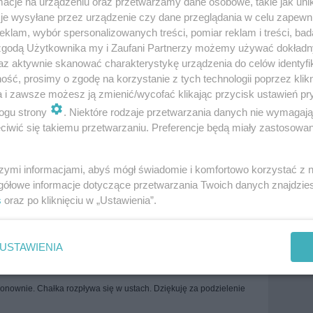
cje na urządzeniu oraz przetwarzamy dane osobowe, takie jak unika
je wysyłane przez urządzenie czy dane przeglądania w celu zapewn
klam, wybór spersonalizowanych treści, pomiar reklam i treści, bad
 zgodą Użytkownika my i Zaufani Partnerzy możemy używać dokład
az aktywnie skanować charakterystykę urządzenia do celów identyfi
ść, prosimy o zgodę na korzystanie z tych technologii poprzez klikn
ie narodów
Kuchnia polska
Pieczywo
Bułki i rogale
a i zawsze możesz ją zmienić/wycofać klikając przycisk ustawień pr
ogu strony
. Niektóre rodzaje przetwarzania danych nie wymagaj
żowe
kruszonka
wielkanoc
więcej tagów
iwić się takiemu przetwarzaniu. Preferencje będą miały zastosowania
Zobacz wszystkie komentarze (
69
)
szymi informacjami, abyś mógł świadomie i komfortowo korzystać z
gółowe informacje dotyczące przetwarzania Twoich danych znajdzi
s
oraz po kliknięciu w „Ustawienia”.
yrosła i dobra w smaku,dziękuję za przepis
USTAWIENIA
ponownie. Chałka rozpływa się w ustach. Dziękuję za podzielenie