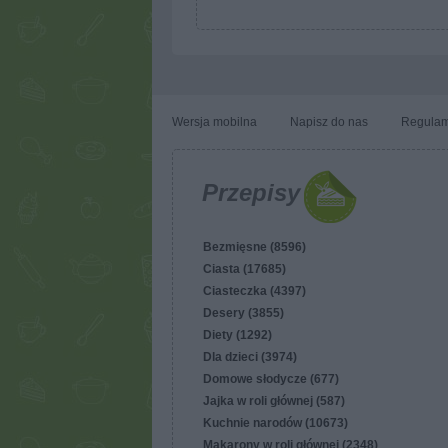
Wersja mobilna
Napisz do nas
Regulam
Przepisy
Bezmięsne (8596)
Ciasta (17685)
Ciasteczka (4397)
Desery (3855)
Diety (1292)
Dla dzieci (3974)
Domowe słodycze (677)
Jajka w roli głównej (587)
Kuchnie narodów (10673)
Makarony w roli głównej (2348)