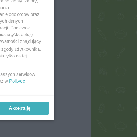
lne identyfikatory,
iania
anie odbiorców oraz
nych danych
kacji. Ponieważ
ięcie „Akceptuję”.
ywatności znajdujący
ą zgody użytkownika,
 tylko na tej
 naszych serwisów
esz w
Polityce
Akceptuję