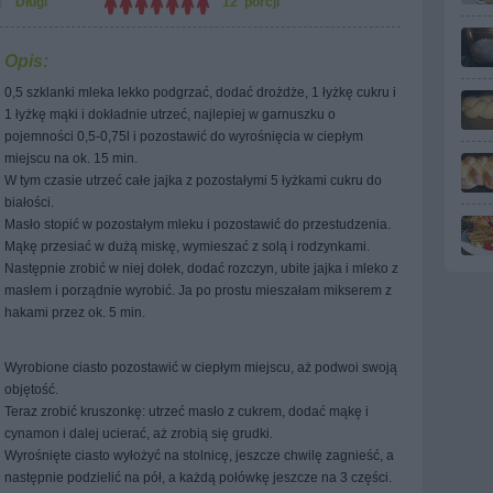
Długi
12 porcji
Opis:
0,5 szklanki mleka lekko podgrzać, dodać drożdże, 1 łyżkę cukru i
1 łyżkę mąki i dokładnie utrzeć, najlepiej w garnuszku o
pojemności 0,5-0,75l i pozostawić do wyrośnięcia w ciepłym
miejscu na ok. 15 min.
W tym czasie utrzeć całe jajka z pozostałymi 5 łyżkami cukru do
białości.
Masło stopić w pozostałym mleku i pozostawić do przestudzenia.
Mąkę przesiać w dużą miskę, wymieszać z solą i rodzynkami.
Następnie zrobić w niej dołek, dodać rozczyn, ubite jajka i mleko z
masłem i porządnie wyrobić. Ja po prostu mieszałam mikserem z
hakami przez ok. 5 min.
Wyrobione ciasto pozostawić w ciepłym miejscu, aż podwoi swoją
objętość.
Teraz zrobić kruszonkę: utrzeć masło z cukrem, dodać mąkę i
cynamon i dalej ucierać, aż zrobią się grudki.
Wyrośnięte ciasto wyłożyć na stolnicę, jeszcze chwilę zagnieść, a
następnie podzielić na pół, a każdą połówkę jeszcze na 3 części.