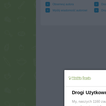
Obserwuj autora
Dod
Wyślij wiadomość autorowi
Dru
Drogi Użytkow
My, naszych 1160 zau