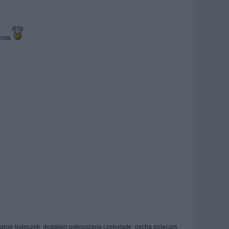
chota
tałcie bułeczek, dodałam pokruszoną czekoladę, pycha polecam