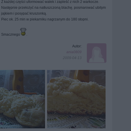
Z każdej części uformować wałek i zapleść z nich 2 warkocze.
Następnie przełożyć na natłuszczoną blachę, posmarować ubitym
jajkiem i posypać kruszonką.
Piec ok. 25 min w piekarniku nagrzanym do 180 stopni.
Smacznego
.
Autor:
ania0809
2009-04-13