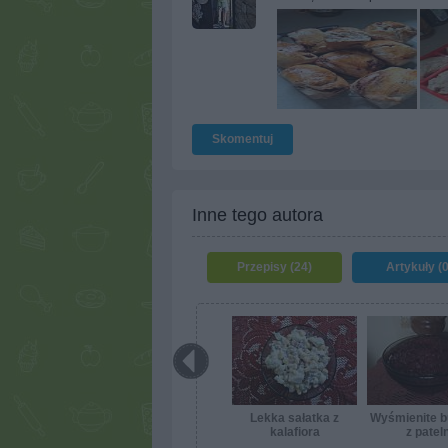
Skomentuj
Inne tego autora
Przepisy (24)
Artykuły (0
Lekka sałatka z
Wyśmienite b
kalafiora
z pateln