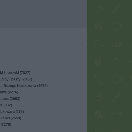
ki i surówki (7827)
 dipy i pasty (2817)
ta Bożego Narodzenia (4678)
ywa (4276)
kanoc (2993)
lla (832)
ybkowaru (113)
ekanki (2659)
 (3276)