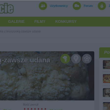
Użytkownicy
Forum
GALERIE
FILMY
KONKURSY
ka z kruszonką-zawsze udana
Po
ą-zawsze udana
Ilość porcji