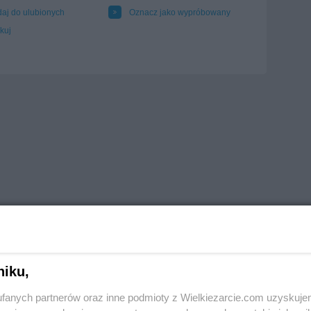
aj do ulubionych
Oznacz jako wypróbowany
kuj
niku,
fanych partnerów oraz inne podmioty z Wielkiezarcie.com uzyskuje