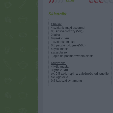
Łatwy
Składniki:
Chałka:
4 szklanki mąki pszennej
0,5 kostki drożdży (50g)
2 jajka
6 łyżek cukru
1 szklanka mleka
0,5 paczki rodzynek(50g)
4 łyżki masła
szczypta soli
+jajko do posmarowania ciasta
Kruszonka:
4 łyżki masła
3 łyżki cukru
ok. 0,5 szkl. mąki- w zależności od tego ile
się wgniecie
0,5 łyżeczki cynamonu