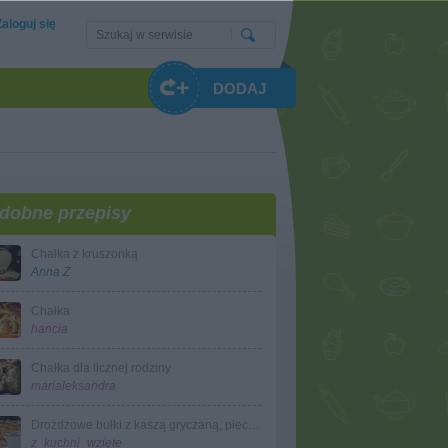
Zaloguj się
DODAJ
dobne przepisy
Chałka z kruszonką
Anna Z
Chałka
hancia
Chałka dla licznej rodziny
marialeksandra
Drożdzowe bułki z kaszą gryczaną, pieczarkami, cebulką i ziemniakami
z_kuchni_wzięte