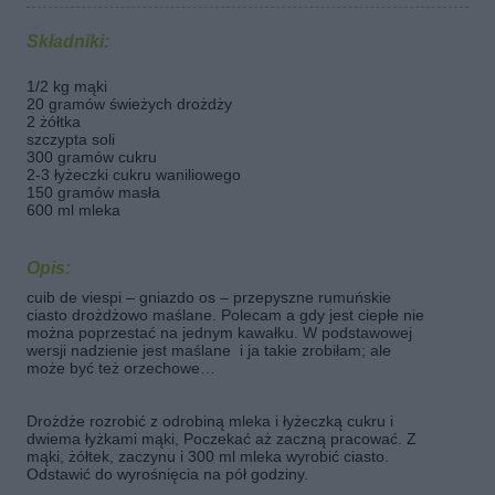
Składniki:
1/2 kg mąki
20 gramów świeżych drożdży
2 żółtka
szczypta soli
300 gramów cukru
2-3 łyżeczki cukru waniliowego
150 gramów masła
600 ml mleka
Opis:
cuib de viespi – gniazdo os – przepyszne rumuńskie
ciasto drożdżowo maślane. Polecam a gdy jest ciepłe nie
można poprzestać na jednym kawałku. W podstawowej
wersji nadzienie jest maślane i ja takie zrobiłam; ale
może być też orzechowe…
Drożdże rozrobić z odrobiną mleka i łyżeczką cukru i
dwiema łyżkami mąki, Poczekać aż zaczną pracować. Z
mąki, żółtek, zaczynu i 300 ml mleka wyrobić ciasto.
Odstawić do wyrośnięcia na pół godziny.