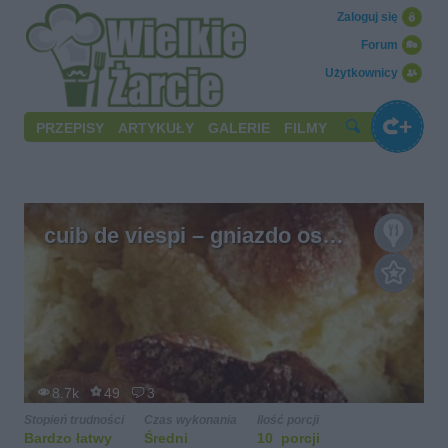
Zaloguj się
Forum
Użytkownicy
PRZEPISY
ARTYKUŁY
GALERIE
FILMY
cuib de viespi – gniazdo os…
8.7k
49
3
Stopień trudności
Czas wykonania
Ilość porcji
Bardzo łatwy
Średni
10 porcji