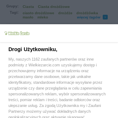
Grupy:
Ciasta
Ciasta drożdżowe
Tagi:
ciasto drożdżowe
drożdże
drożdżówka
masło
mleko
więcej tagów
Zobacz wszystkie komentarze (
3
)
alana
(2017-09-03 13:18)
ciasto barzo smaczne wlasnie zajadaamy,
tylko male pytanie na dole jest taki jakby
Drogi Użytkowniku,
zakalec z astanawiam sie czy to moja wina
zakrutko pieklam czy moze trzeba zmiejszyc
My, naszych 1162 zaufanych partnerów oraz inne
ilosc mleka i cukru ktorym zalewamy cisto
podmioty z Wielkiezarcie.com uzyskujemy dostęp i
bebe jeszcze probowac WARTO
przechowujemy informacje na urządzeniu oraz
przetwarzamy dane osobowe, takie jak unikalne
izaa_a
(2017-09-03 14:00)
identyfikatory, standardowe informacje wysyłane przez
raczej trochę za krótko, bo nie całe mleko
urządzenie czy dane przeglądania w celu zapewniania
wchłonęło się w ciasto mnie wyszło podobnie
spersonalizowanych reklam, wybór spersonalizowanych
ale tylko z jednej strony (tej co piekarnik
słabiej grzeje) Ale można też nico zmniejszyc
treści, pomiar reklam i treści, badanie odbiorców oraz
ilość mleka. Choć powiem szczerze ze mnie
ulepszanie usług. Za zgodą Użytkownika my i Zaufani
ten kawalek ciasta smakował na spodzie był
Partnerzy możemy używać dokładnych danych
taki jakby budyń ;)
geolokalizacyjnych oraz aktywnie skanować