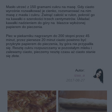
Masło utrzeć z 150 gramami cukru na masę. Gdy ciasto
wyrośnie rozwałkować je cienko, rozsmarować na nim
masę z masła i cukru. Zwinąć całość w rulon, pokroić go
na kawałki o szerokości trzech centymetrów. Układać
kawałki nadzieniem do góry na blaszce wyłożonej
papierem do pieczenia.
Piec w piekarniku nagrzanym do 200 stopni przez 45
minut, przez pierwsze 20 minut ciasto powinno być
przykryte papierem do pieczenia, by góra nie przypaliła
się. Resztę cukru rozpuszczamy w pozostałym mleku i
zalewamy ciasto, pieczemy resztę czasu aż ciasto stanie
się złote.
Autor:
izaa_a
2017-08-27