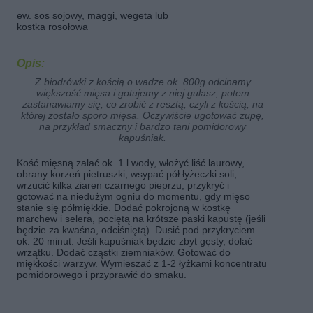
ew. sos sojowy, maggi, wegeta lub
kostka rosołowa
Opis:
Z biodrówki z kością o wadze ok. 800g odcinamy
większość mięsa i gotujemy z niej gulasz, potem
zastanawiamy się, co zrobić z resztą, czyli z kością, na
której zostało sporo mięsa. Oczywiście ugotować zupę,
na przykład smaczny i bardzo tani pomidorowy
kapuśniak.
Kość mięsną zalać ok. 1 l wody, włożyć liść laurowy,
obrany korzeń pietruszki, wsypać pół łyżeczki soli,
wrzucić kilka ziaren czarnego pieprzu, przykryć i
gotować na niedużym ogniu do momentu, gdy mięso
stanie się półmiękkie. Dodać pokrojoną w kostkę
marchew i selera, pociętą na krótsze paski kapustę (jeśli
będzie za kwaśna, odciśniętą). Dusić pod przykryciem
ok. 20 minut. Jeśli kapuśniak będzie zbyt gęsty, dolać
wrzątku. Dodać cząstki ziemniaków. Gotować do
miękkości warzyw. Wymieszać z 1-2 łyżkami koncentratu
pomidorowego i przyprawić do smaku.