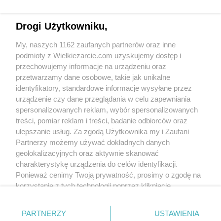
Drogi Użytkowniku,
My, naszych 1162 zaufanych partnerów oraz inne
podmioty z Wielkiezarcie.com uzyskujemy dostęp i
przechowujemy informacje na urządzeniu oraz
przetwarzamy dane osobowe, takie jak unikalne
identyfikatory, standardowe informacje wysyłane przez
urządzenie czy dane przeglądania w celu zapewniania
Grupy:
Zupy
Zupy na mięsie
spersonalizowanych reklam, wybór spersonalizowanych
Tagi:
biodrówka
kapuśniak
kiszona kapusta
treści, pomiar reklam i treści, badanie odbiorców oraz
kwaśne
tanie
wieprzowina
włoszczyzna
zupa
zupa z kapusty
więcej tagów
ulepszanie usług. Za zgodą Użytkownika my i Zaufani
Partnerzy możemy używać dokładnych danych
Zobacz wszystkie komentarze (
1
)
geolokalizacyjnych oraz aktywnie skanować
charakterystykę urządzenia do celów identyfikacji.
daga26
(2011-10-22 06:52)
Ponieważ cenimy Twoją prywatność, prosimy o zgodę na
ale zjadlabym kapusniaku hymm pychotka ale
zakaz :/
korzystanie z tych technologii poprzez kliknięcie
„Akceptuję”. Zgoda jest dobrowolna i zawsze możesz ją
Skomentuj
zmienić/wycofać klikając przycisk ustawień prywatności
PARTNERZY
USTAWIENIA
znajdujący się w lewym dolnym rogu strony
. Niektóre