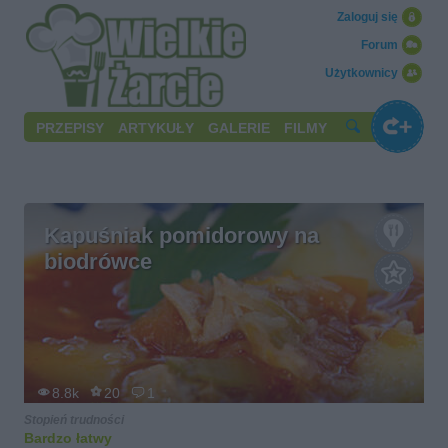
Zaloguj się
Forum
Użytkownicy
PRZEPISY
ARTYKUŁY
GALERIE
FILMY
Kapuśniak pomidorowy na
biodrówce
8.8k
20
1
Stopień trudności
Bardzo łatwy