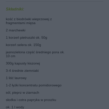
Składniki:
kość z biodrówki wieprzowej z
fragmentami mięsa
2 marchewki
1 korzeń pietruszki ok. 50g
korzeń selera ok. 150g
jasnozielona część średniego pora ok.
10 cm
300g kapusty kiszonej
3-4 średnie ziemniaki
1 liść laurowy
1-2 łyżki koncentratu pomidorowego
sól, pieprz w ziarnach
słodka i ostra papryka w proszku
ok. 1 l wody