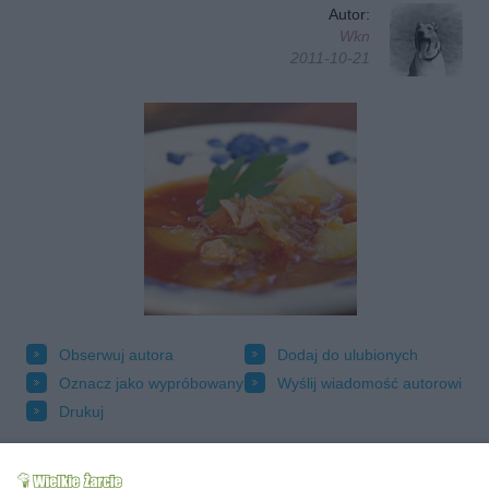
Autor:
Wkn
2011-10-21
Obserwuj autora
Dodaj do ulubionych
Oznacz jako wypróbowany
Wyślij wiadomość autorowi
Drukuj