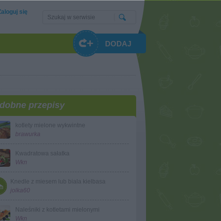
Zaloguj się
DODAJ
dobne przepisy
kotlety mielone wykwintne
brawurka
Kwadratowa sałatka
Wkn
Knedle z miesem lub biala kielbasa
jolka60
Naleśniki z kotletami mielonymi
Wkn