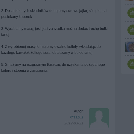
2. Do zmielonych składników dodajemy surowe jajko, sól, pieprz i
posiekany koperek.
3. Wyrabiamy masę, jeśli jest za rzadka można dodać trochę bułki
tartej.
4. Z wyrobionej masy formujemy owalne kotlety, wkładając do
każdego kawałek żółtego sera, obtaczamy w bułce tartej.
5. Smażymy na rozgrzanym tłuszczu, do uzyskania pożądanego
koloru i stopnia wysmażenia.
Autor:
kriss101
2012-03-21