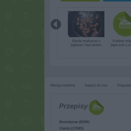
Bieda makaron z
Kotlety mi
jajkiem i boczkiem
jajeczne z s
koperki
Wersja mobilna
Napisz do nas
Regulam
Przepisy
Bezmięsne (8596)
Ciasta (17685)