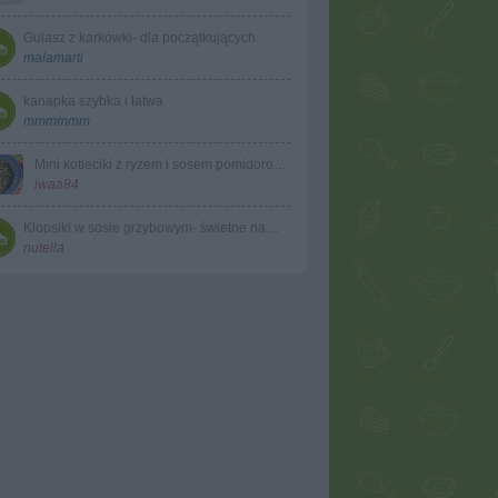
Gulasz z karkówki- dla początkujących
malamarti
kanapka szybka i łatwa
mmmmmm
Mini kotleciki z ryżem i sosem pomidorowym
iwaa84
Klopsiki w sosie grzybowym- świetne na obiadek
nutella