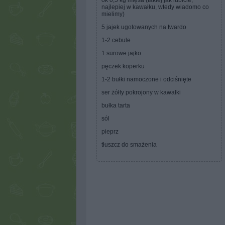
ok 0,5 kg mięsa (takiej jak lubicie,
najlepiej w kawałku, wtedy wiadomo co
mielimy)
5 jajek ugotowanych na twardo
1-2 cebule
1 surowe jajko
pęczek koperku
1-2 bułki namoczone i odciśnięte
ser żółty pokrojony w kawałki
bułka tarta
sól
pieprz
tłuszcz do smażenia