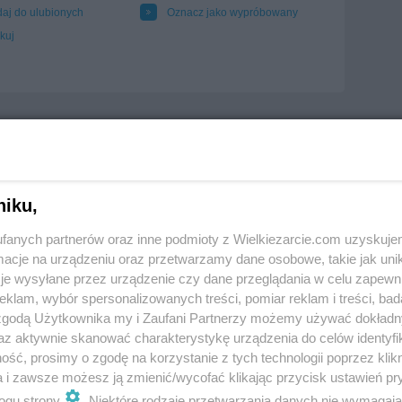
aj do ulubionych
Oznacz jako wypróbowany
kuj
niku,
fanych partnerów oraz inne podmioty z Wielkiezarcie.com uzyskuje
cje na urządzeniu oraz przetwarzamy dane osobowe, takie jak unika
je wysyłane przez urządzenie czy dane przeglądania w celu zapewn
klam, wybór spersonalizowanych treści, pomiar reklam i treści, bad
 zgodą Użytkownika my i Zaufani Partnerzy możemy używać dokład
az aktywnie skanować charakterystykę urządzenia do celów identyfi
ść, prosimy o zgodę na korzystanie z tych technologii poprzez klikn
a i zawsze możesz ją zmienić/wycofać klikając przycisk ustawień pr
ogu strony
. Niektóre rodzaje przetwarzania danych nie wymagaj