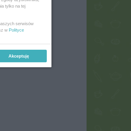
 tylko na tej
 naszych serwisów
esz w
Polityce
Akceptuję