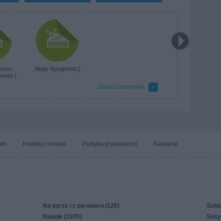
ęsno-
Moje Spaghetti:)
erem i
em
Zobacz wszystkie
in
Polityka cookies
Polityka prywatności
Reklama
Na parze i z parowaru (126)
Sałat
Napoje (1935)
Sosy,