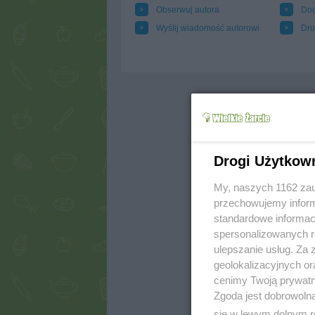
Obserwuj autora
Dod
Wyślij wiadomość autorowi
Dru
Drogi Użytkow
My, naszych 1162 zau
przechowujemy informa
standardowe informac
spersonalizowanych re
ulepszanie usług. Za
geolokalizacyjnych or
cenimy Twoją prywatno
Zgoda jest dobrowoln
się w lewym dolnym r