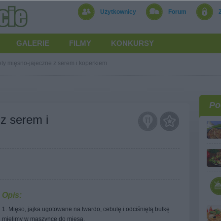
Użytkownicy
Forum
GALERIE
FILMY
KONKURSY
ety mięsno-jajeczne z serem i koperkiem
Po
 z serem i
Opis:
1. Mięso, jajka ugotowane na twardo, cebulę i odciśniętą bułkę
mielimy w maszynce do mięsa.