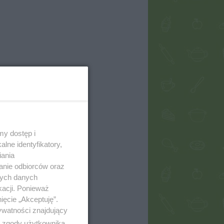
my dostęp i
lne identyfikatory,
iania
anie odbiorców oraz
nych danych
kacji. Ponieważ
ięcie „Akceptuję”.
ywatności znajdujący
ą zgody użytkownika,