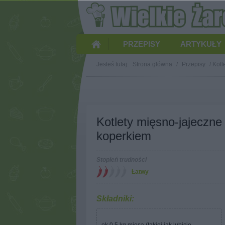
PRZEPISY
ARTYKUŁY
Jesteś tutaj:
Strona główna
/
Przepisy
/
Kotl
Kotlety mięsno-jajeczne
koperkiem
Stopień trudności
Łatwy
Składniki: