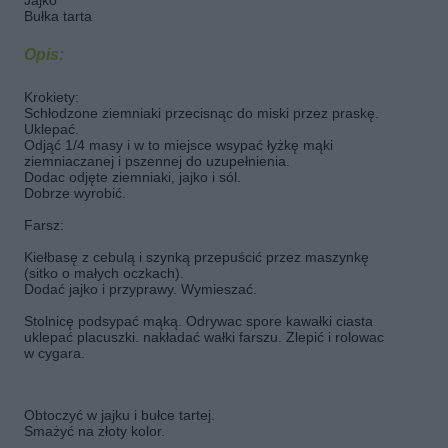
Jajko
Bułka tarta
Opis:
Krokiety:
Schłodzone ziemniaki przecisnąc do miski przez praskę.
Uklepać.
Odjąć 1/4 masy i w to miejsce wsypać łyżkę mąki
ziemniaczanej i pszennej do uzupełnienia.
Dodac odjęte ziemniaki, jajko i sól.
Dobrze wyrobić.
Farsz:
Kiełbasę z cebulą i szynką przepuścić przez maszynkę
(sitko o małych oczkach).
Dodać jajko i przyprawy. Wymieszać.
Stolnicę podsypać mąką. Odrywac spore kawałki ciasta
uklepać placuszki. nakładać wałki farszu. Zlepić i rolowac
w cygara.
Obtoczyć w jajku i bułce tartej.
Smażyć na złoty kolor.