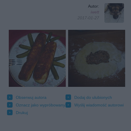
Autor:
iwett
2017-01-27
Obserwuj autora
Dodaj do ulubionych
Oznacz jako wypróbowany
Wyślij wiadomość autorowi
Drukuj