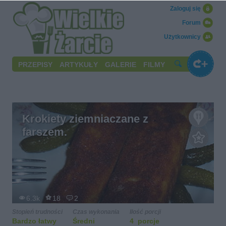
Zaloguj się
Forum
Użytkownicy
PRZEPISY
ARTYKUŁY
GALERIE
FILMY
Krokiety ziemniaczane z
farszem.
6.3k
18
2
Stopień trudności
Czas wykonania
Ilość porcji
Bardzo łatwy
Średni
4 porcje