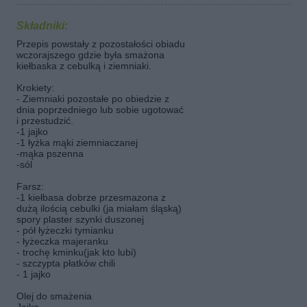
Składniki:
Przepis powstały z pozostałości obiadu
wczorajszego gdzie była smażona
kiełbaska z cebulką i ziemniaki.
Krokiety:
- Ziemniaki pozostałe po obiedzie z
dnia poprzedniego lub sobie ugotować
i przestudzić.
-1 jajko
-1 łyżka mąki ziemniaczanej
-mąka pszenna
-sól
Farsz:
-1 kiełbasa dobrze przesmazona z
dużą ilością cebulki (ja miałam śląską)
spory plaster szynki duszonej
- pół łyżeczki tymianku
- łyżeczka majeranku
- trochę kminku(jak kto lubi)
- szczypta płatków chili
- 1 jajko
Olej do smażenia