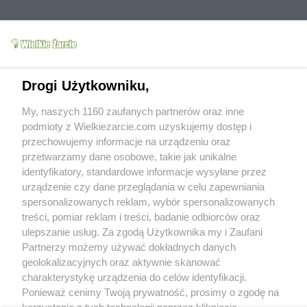
Drogi Użytkowniku,
My, naszych 1160 zaufanych partnerów oraz inne
podmioty z Wielkiezarcie.com uzyskujemy dostęp i
przechowujemy informacje na urządzeniu oraz
Grupy:
Mięso
Wieprzowina
Potrawy mączne
przetwarzamy dane osobowe, takie jak unikalne
Tagi:
potrawy mączne
wieprzowina
identyfikatory, standardowe informacje wysyłane przez
więcej tagów
urządzenie czy dane przeglądania w celu zapewniania
spersonalizowanych reklam, wybór spersonalizowanych
Zobacz wszystkie komentarze (
2
)
treści, pomiar reklam i treści, badanie odbiorców oraz
Lea2
(2017-01-28 12:05)
ulepszanie usług. Za zgodą Użytkownika my i Zaufani
Fajne te krokiety ziemniaczane :) Jednak
Partnerzy możemy używać dokładnych danych
trochę czasu wymagają, ale warto zrobić
geolokalizacyjnych oraz aktywnie skanować
więcej i wtedy są gotowe w razie potrzeby.
charakterystykę urządzenia do celów identyfikacji.
iwett
Ponieważ cenimy Twoją prywatność, prosimy o zgodę na
(2017-01-28 12:11)
Lea, ekonomicznie rzecz ujmując :))
korzystanie z tych technologii poprzez kliknięcie