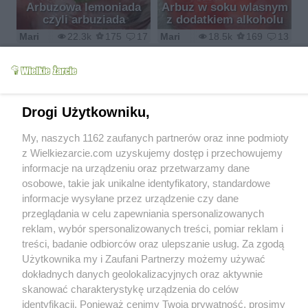
Arbuzowa lemoniada
Arbuz w soku wlasnym
czyli arbuziada
z dodatkiem alkoholu
Mari
22.3k
175
17
Mari
18.5k
169
13
Drogi Użytkowniku,
Cukinia zapiekana z
My, naszych 1162 zaufanych partnerów oraz inne podmioty
Arbuz alkoholowy
farszem
z Wielkiezarcie.com uzyskujemy dostęp i przechowujemy
Mari
7.4k
13
5
Mari
8k
16
0
informacje na urządzeniu oraz przetwarzamy dane
osobowe, takie jak unikalne identyfikatory, standardowe
informacje wysyłane przez urządzenie czy dane
przeglądania w celu zapewniania spersonalizowanych
reklam, wybór spersonalizowanych treści, pomiar reklam i
treści, badanie odbiorców oraz ulepszanie usług. Za zgodą
Cukiniowy placek
Cukiniowe placuszki z
Użytkownika my i Zaufani Partnerzy możemy używać
pieczony
platkami owsianymi
dokładnych danych geolokalizacyjnych oraz aktywnie
Mari
3.8k
33
12
Mari
23.1k
178
7
skanować charakterystykę urządzenia do celów
identyfikacji. Ponieważ cenimy Twoją prywatność, prosimy