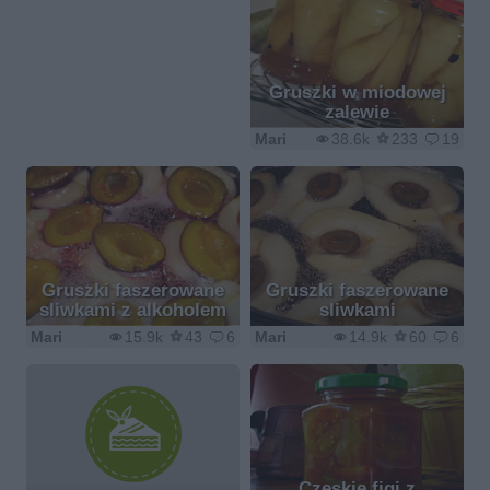
Gruszki w miodowej
zalewie
Mari
38.6k
233
19
Gruszki faszerowane
Gruszki faszerowane
sliwkami z alkoholem
sliwkami
Mari
15.9k
43
6
Mari
14.9k
60
6
Czeskie figi z