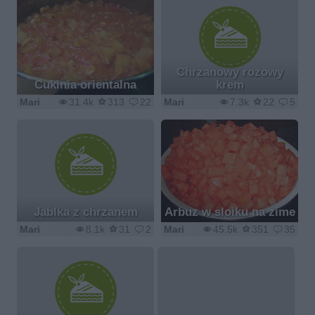
Chrzanowy rozowy
Cukinia orientalna
krem
Mari
31.4k
313
22
Mari
7.3k
22
5
Jablka z chrzanem
Arbuz w sloiku na zime
Mari
8.1k
31
2
Mari
45.5k
351
35