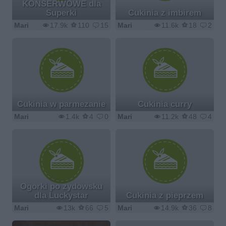
KONSERWOWE dla
Superki
Cukinia z imbirem
Mari
17.9k
110
15
Mari
11.6k
18
2
Cukinia w parmezanie
Cukinia curry
Mari
1.4k
4
0
Mari
11.2k
48
4
Ogorki po zydowsku
dla Luckystar
Cukinia z pieprzem
Mari
13k
66
5
Mari
14.9k
36
8