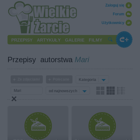
Zaloguj się
Forum
Użytkownicy
PRZEPISY
ARTYKUŁY
GALERIE
FILMY
Przepisy autorstwa
Mari
Ze zdjęciami
Polecane
Kategoria
od najnowszych