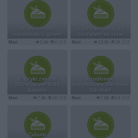
Pomidorowa
Ogorkowa salatka z
marmolada z ginem
chrzanem na zime
Mari
5.6k
4
2
Mari
13.8k
28
2
Papryki zielone
Rzodkiewki
faszerowane biala
marynowane czerwone
kapusta
lub biale
Mari
7.8k
16
0
Mari
7.8k
14
2
Cebulki