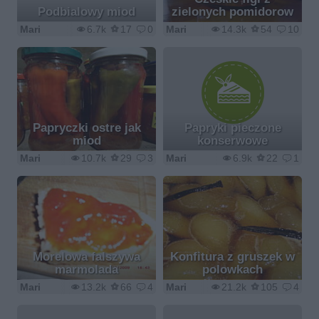
Podbialowy miod
zielonych pomidorow
Mari
6.7k
17
0
Mari
14.3k
54
10
Papryczki ostre jak
Papryki pieczone
miod
konserwowe
Mari
10.7k
29
3
Mari
6.9k
22
1
Morelowa falszywa
Konfitura z gruszek w
marmolada
polowkach
Mari
13.2k
66
4
Mari
21.2k
105
4