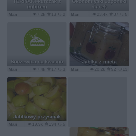
TERIYAKI-kurczak z
Okonomiyaki Japonski
imbirem
placek
Mari
7.2k
13
2
Mari
23.4k
37
5
Soczewica na kwasno
Jablka z mieta
Mari
7.4k
17
3
Mari
20.2k
92
13
Jablkowy przysmak
Mari
19.9k
194
5