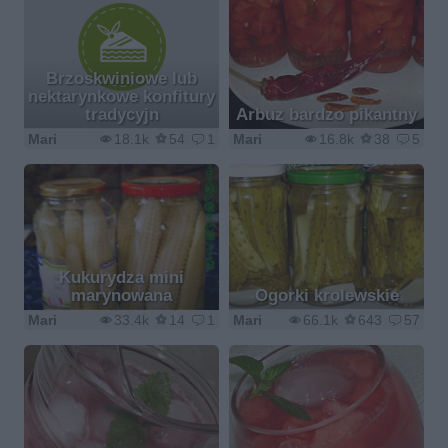
Brzoskwiniowe lub
nektarynkowe konfitury
tradycyjn
Arbuz bardzo pikantny
Mari
18.1k
54
1
Mari
16.8k
38
5
Kukurydza mini
marynowana
Ogorki krolewskie
Mari
33.4k
14
1
Mari
66.1k
643
57