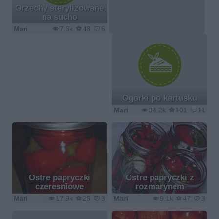
Orzechy sterylizowane
na sucho
Mari
7.6k
48
6
Ogorki po kartusku
Mari
34.2k
101
11
Ostre papryczki
Ostre papryczki z
czeresniowe
rozmarynem
Mari
17.9k
25
3
Mari
9.1k
47
3