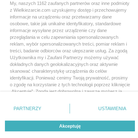
Halawa Dihiniyya czyli
My, naszych 1162 zaufanych partnerów oraz inne podmioty
krowka z Bagdadu
sernik slowacki
z Wielkiezarcie.com uzyskujemy dostęp i przechowujemy
parasola
4.9k
13
0
parasola
3.5k
3
0
informacje na urządzeniu oraz przetwarzamy dane
osobowe, takie jak unikalne identyfikatory, standardowe
informacje wysyłane przez urządzenie czy dane
przeglądania w celu zapewniania spersonalizowanych
reklam, wybór spersonalizowanych treści, pomiar reklam i
treści, badanie odbiorców oraz ulepszanie usług. Za zgodą
Cukierki mleczno-
Fatayer Cheese -
rozane (SHEER
przekaska z Bliskiego
Użytkownika my i Zaufani Partnerzy możemy używać
PAYRA)
Wschodu
dokładnych danych geolokalizacyjnych oraz aktywnie
parasola
4.6k
22
0
parasola
5.6k
23
0
skanować charakterystykę urządzenia do celów
identyfikacji. Ponieważ cenimy Twoją prywatność, prosimy
o zgodę na korzystanie z tych technologii poprzez kliknięcie
Wersja mobilna
Napisz do nas
Regulamin
„Akceptuję”. Zgoda jest dobrowolna i zawsze możesz ją
Polityka cookies
zmienić/wycofać klikając przycisk ustawień prywatności
Polityka prywatności
Reklama
znajdujący się w lewym dolnym rogu strony
. Niektóre
PARTNERZY
USTAWIENIA
rodzaje przetwarzania danych nie wymagają zgody
użytkownika, ale masz prawo sprzeciwić się takiemu
Akceptuję
przetwarzaniu. Preferencje będą miały zastosowania tylko
na tej witrynie.