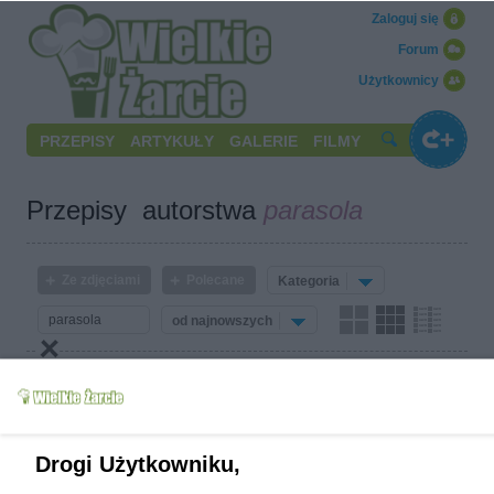
Zaloguj się
Forum
Użytkownicy
PRZEPISY
ARTYKUŁY
GALERIE
FILMY
Przepisy autorstwa
parasola
Ze zdjęciami
Polecane
Kategoria
od najnowszych
Drogi Użytkowniku,