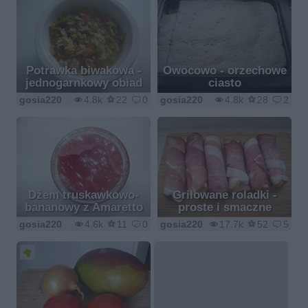
Potrawka biwakowa -
Owocowo - orzechowe
jednogarnkowy obiad
ciasto
gosia220
4.8k
22
0
gosia220
4.8k
28
2
Dżem truskawkowo-
Grilowane roladki -
bananowy z Amaretto
proste i smaczne
gosia220
4.6k
11
0
gosia220
17.7k
52
5