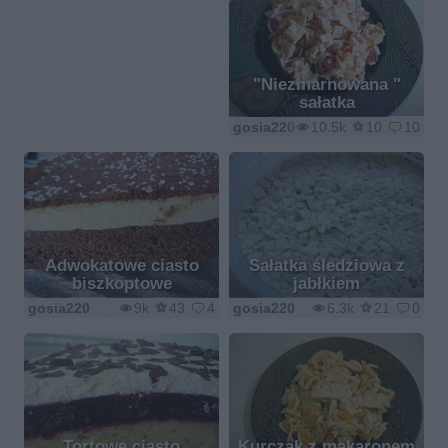
"Niezmarnowana "
sałatka
gosia220
10.5k
10
10
Adwokatowe ciasto
Sałatka śledziowa z
biszkoptowe
jabłkiem
gosia220
9k
43
4
gosia220
6.3k
21
0
Tortowe ciasto
Kurczak z makaronem