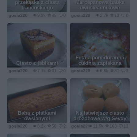
przekąska z ciasta
Marcepanowa babka
francuskiego
dwuskładnikowa
gosia220
9.3k
49
0
gosia220
3.7k
13
0
Feta z pomidorami i
Ciasto z jabłkami
cukinią zapiekana
gosia220
7.1k
31
0
gosia220
6.5k
31
3
Baba z płatkami
Najłatwiejsze ciasto
owsianymi
drożdżowe w/g Sevdy
gosia220
8.2k
50
2
gosia220
11.5k
163
13