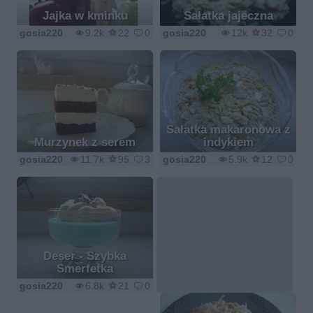
Jajka w kminku
Sałatka jajeczna
gosia220
9.2k
22
0
gosia220
12k
32
0
Sałatka makaronowa z
Murzynek z serem
indykiem
gosia220
11.7k
95
3
gosia220
5.9k
12
0
Deser - Szybka
Smerfetka
gosia220
6.8k
21
0