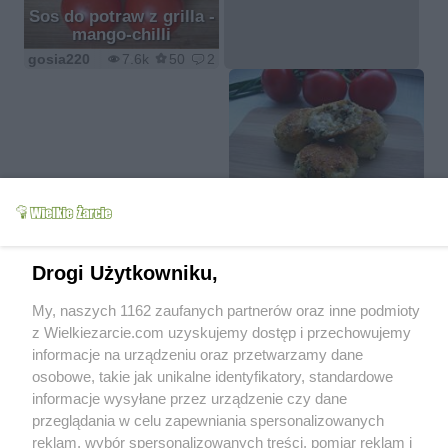
Sos do potraw z grilla -
mango-chilli
gosia220
7.6k
50
2
Dzikie klopsiki z fetą
gosia220
5.6k
47
5
Drogi Użytkowniku,
My, naszych 1162 zaufanych partnerów oraz inne podmioty
z Wielkiezarcie.com uzyskujemy dostęp i przechowujemy
informacje na urządzeniu oraz przetwarzamy dane
Słodkie kulki
Prosta sałatka 3-
osobowe, takie jak unikalne identyfikatory, standardowe
ananasowe Sevdy
składnikowa
informacje wysyłane przez urządzenie czy dane
gosia220
9.4k
26
2
gosia220
17.5k
49
0
przeglądania w celu zapewniania spersonalizowanych
reklam, wybór spersonalizowanych treści, pomiar reklam i