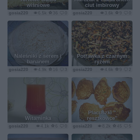
wiśniowe
ciut imbirowy
gosia220
6.5k
36
0
gosia220
3.6k
9
0
Naleśniki z serem i
Potrawka z czarnym
bananem
ryżem
gosia220
4.9k
16
3
gosia220
4.6k
9
2
Placuszki "
Witaminka
resztkowce"
gosia220
4.1k
6
0
gosia220
8.2k
45
5