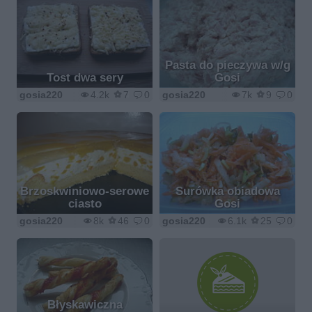
Pasta do pieczywa w/g
Tost dwa sery
Gosi
gosia220
4.2k
7
0
gosia220
7k
9
0
Brzoskwiniowo-serowe
Surówka obiadowa
ciasto
Gosi
gosia220
8k
46
0
gosia220
6.1k
25
0
Błyskawiczna