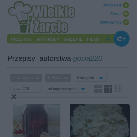
Zaloguj się
Forum
Użytkownicy
PRZEPISY
ARTYKUŁY
GALERIE
FILMY
Przepisy autorstwa
gosia220
Ze zdjęciami
Polecane
Kategoria
od najnowszych