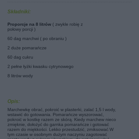
Składniki:
Proporcje na 8 litrów
( zwykle robię z
połowy porcji )
60 dag marchwi ( po obraniu )
2 duże pomarańcze
60 dag cukru
2 pełne łyżki kwasku cytrynowego
8 litrów wody
Opis:
Marchewkę obrać, pokroić w plasterki, zalać 1,5 l wody,
wstawić do gotowania. Pomarańcze wyszorować,
pokroić w kostkę razem ze skórą. Kiedy marchew nieco
zmięknie, dołożyć do garnka pomarańcze i gotować
razem do miękkości. Lekko przestudzić, zmiksować.W
tym czasie w osobnym dużym naczyniu zagotować