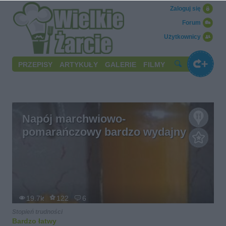
Zaloguj się
Forum
Użytkownicy
PRZEPISY
ARTYKUŁY
GALERIE
FILMY
Napój marchwiowo-
pomarańczowy bardzo wydajny
19.7k
122
6
Stopień trudności
Bardzo łatwy