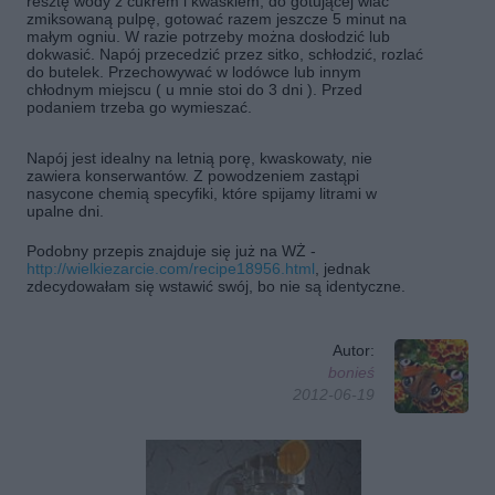
resztę wody z cukrem i kwaskiem, do gotującej wlać
zmiksowaną pulpę, gotować razem jeszcze 5 minut na
małym ogniu. W razie potrzeby można dosłodzić lub
dokwasić. Napój przecedzić przez sitko, schłodzić, rozlać
do butelek. Przechowywać w lodówce lub innym
chłodnym miejscu ( u mnie stoi do 3 dni ). Przed
podaniem trzeba go wymieszać.
Napój jest idealny na letnią porę, kwaskowaty, nie
zawiera konserwantów. Z powodzeniem zastąpi
nasycone chemią specyfiki, które spijamy litrami w
upalne dni.
Podobny przepis znajduje się już na WŻ -
http://wielkiezarcie.com/recipe18956.html
, jednak
zdecydowałam się wstawić swój, bo nie są identyczne.
Autor:
bonieś
2012-06-19