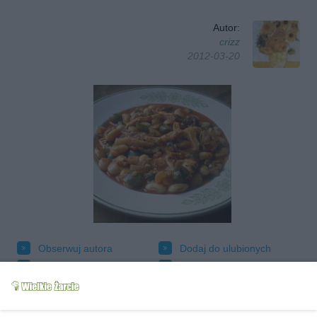
Autor:
crizz
2012-03-20
Obserwuj autora
Dodaj do ulubionych
Oznacz jako wypróbowany
Wyślij wiadomość autorowi
Drukuj