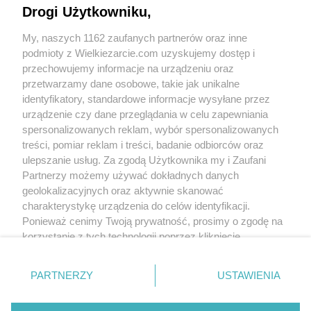
Drogi Użytkowniku,
My, naszych 1162 zaufanych partnerów oraz inne
podmioty z Wielkiezarcie.com uzyskujemy dostęp i
przechowujemy informacje na urządzeniu oraz
przetwarzamy dane osobowe, takie jak unikalne
identyfikatory, standardowe informacje wysyłane przez
urządzenie czy dane przeglądania w celu zapewniania
spersonalizowanych reklam, wybór spersonalizowanych
treści, pomiar reklam i treści, badanie odbiorców oraz
Grupy:
ulepszanie usług. Za zgodą Użytkownika my i Zaufani
Z szybkowaru
Partnerzy możemy używać dokładnych danych
Tagi:
fasola
flaki
kombu
piękny jaś
wodorosty
więcej tagów
geolokalizacyjnych oraz aktywnie skanować
charakterystykę urządzenia do celów identyfikacji.
Ponieważ cenimy Twoją prywatność, prosimy o zgodę na
Nikt jeszcze nie napisał opinii. Bądź pierwszy!
korzystanie z tych technologii poprzez kliknięcie
„Akceptuję”. Zgoda jest dobrowolna i zawsze możesz ją
Skomentuj
zmienić/wycofać klikając przycisk ustawień prywatności
PARTNERZY
USTAWIENIA
znajdujący się w lewym dolnym rogu strony
. Niektóre
rodzaje przetwarzania danych nie wymagają zgody
Wersja mobilna
Napisz do nas
Regulamin