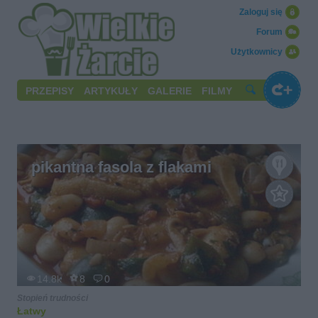
Zaloguj się
Forum
Użytkownicy
PRZEPISY
ARTYKUŁY
GALERIE
FILMY
pikantna fasola z flakami
14.8k
8
0
Stopień trudności
Łatwy