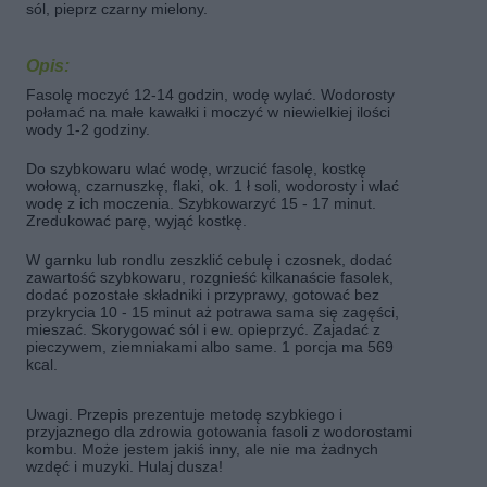
sól, pieprz czarny mielony.
Opis:
Fasolę moczyć 12-14 godzin, wodę wylać. Wodorosty
połamać na małe kawałki i moczyć w niewielkiej ilości
wody 1-2 godziny.
Do szybkowaru wlać wodę, wrzucić fasolę, kostkę
wołową, czarnuszkę, flaki, ok. 1 ł soli, wodorosty i wlać
wodę z ich moczenia. Szybkowarzyć 15 - 17 minut.
Zredukować parę, wyjąć kostkę.
W garnku lub rondlu zeszklić cebulę i czosnek, dodać
zawartość szybkowaru, rozgnieść kilkanaście fasolek,
dodać pozostałe składniki i przyprawy, gotować bez
przykrycia 10 - 15 minut aż potrawa sama się zagęści,
mieszać. Skorygować sól i ew. opieprzyć. Zajadać z
pieczywem, ziemniakami albo same. 1 porcja ma 569
kcal.
Uwagi. Przepis prezentuje metodę szybkiego i
przyjaznego dla zdrowia gotowania fasoli z wodorostami
kombu. Może jestem jakiś inny, ale nie ma żadnych
wzdęć i muzyki. Hulaj dusza!