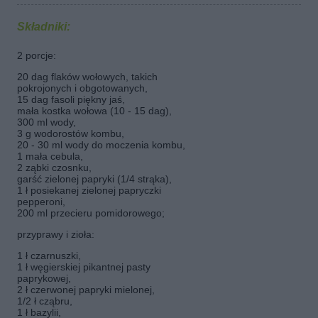
Składniki:
2 porcje:
20 dag flaków wołowych, takich
pokrojonych i obgotowanych,
15 dag fasoli piękny jaś,
mała kostka wołowa (10 - 15 dag),
300 ml wody,
3 g wodorostów kombu,
20 - 30 ml wody do moczenia kombu,
1 mała cebula,
2 ząbki czosnku,
garść zielonej papryki (1/4 strąka),
1 ł posiekanej zielonej papryczki
pepperoni,
200 ml przecieru pomidorowego;
przyprawy i zioła:
1 ł czarnuszki,
1 ł węgierskiej pikantnej pasty
paprykowej,
2 ł czerwonej papryki mielonej,
1/2 ł cząbru,
1 ł bazylii,