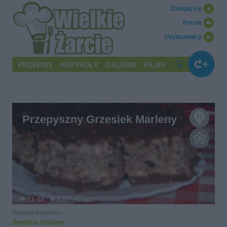
Zaloguj się
Forum
Użytkownicy
PRZEPISY
ARTYKUŁY
GALERIE
FILMY
Przepyszny Grzesiek Marleny
21.4k
232
10
Stopień trudności
Średnio trudny