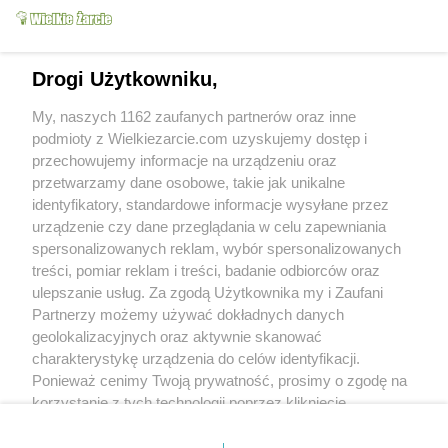
pyszny, pyszny, pyszny ten "Grzesiek"
marlena1
(2009-06-13 20:51)
Drogi Użytkowniku,
U mnie też się nim zajadamy. cieszę się ,że ci
smakował. Pozdrawiam
My, naszych 1162 zaufanych partnerów oraz inne
zielonytaboret
podmioty z Wielkiezarcie.com uzyskujemy dostęp i
(2010-09-05 20:44)
Zrobiłam tort na imieniny mojej Córeczki
przechowujemy informacje na urządzeniu oraz
smakował lepiej niż wyglądał
choć miałam
przetwarzamy dane osobowe, takie jak unikalne
duże wątpliwości co do kremu : wyszedł mi
identyfikatory, standardowe informacje wysyłane przez
bardzo gęsty.Ale każdemu smakował , zniknął
urządzenie czy dane przeglądania w celu zapewniania
w dwa dni
spersonalizowanych reklam, wybór spersonalizowanych
treści, pomiar reklam i treści, badanie odbiorców oraz
ulepszanie usług. Za zgodą Użytkownika my i Zaufani
Partnerzy możemy używać dokładnych danych
geolokalizacyjnych oraz aktywnie skanować
charakterystykę urządzenia do celów identyfikacji.
marlena1
Ponieważ cenimy Twoją prywatność, prosimy o zgodę na
(2010-10-20 10:23)
Cieszę się że smakowalo. Pozdrawiam
korzystanie z tych technologii poprzez kliknięcie
„Akceptuję”. Zgoda jest dobrowolna i zawsze możesz ją
Skomentuj
zmienić/wycofać klikając przycisk ustawień prywatności