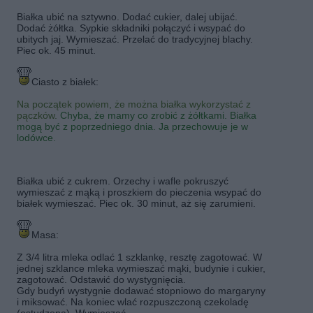
Białka ubić na sztywno. Dodać cukier, dalej ubijać.
Dodać żółtka. Sypkie składniki połączyć i wsypać do
ubitych jaj. Wymieszać. Przelać do tradycyjnej blachy.
Piec ok. 45 minut.
Ciasto z białek:
Na początek powiem, że można białka wykorzystać z
pączków.
Chyba, że mamy co zrobić z żółtkami. Białka
mogą być z poprzedniego dnia. Ja przechowuje je w
lodówce.
Białka ubić z cukrem. Orzechy i wafle pokruszyć
wymieszać z mąką i proszkiem do pieczenia wsypać do
białek wymieszać. Piec ok. 30 minut, aż się zarumieni.
Masa:
Z 3/4 litra mleka odlać 1 szklankę, resztę zagotować. W
jednej szklance mleka wymieszać mąki, budynie i cukier,
zagotować. Odstawić do wystygnięcia.
Gdy budyń wystygnie dodawać stopniowo do margaryny
i miksować. Na koniec wlać rozpuszczoną czekoladę