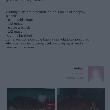
(ostudzoną). Wymieszać.
Ciemny biszkopt przekroić na pół i po kolei łączymy
placek:
- ciemny biszkopt
- 1/2 masy
- ciasto z białek
- 1/2 masy
-ciemny biszkopt
Ja na wierzch posypuję kawą i czekoladową posypką.
Ale można polać polewą czekoladową bądź wedle
własnego uznania.
Autor:
marlena1
2009-02-14