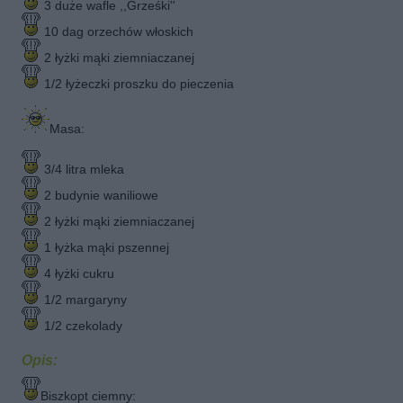
3 duże wafle ,,Grześki''
10 dag orzechów włoskich
2 łyżki mąki ziemniaczanej
1/2 łyżeczki proszku do pieczenia
Masa:
3/4 litra mleka
2 budynie waniliowe
2 łyżki mąki ziemniaczanej
1 łyżka mąki pszennej
4 łyżki cukru
1/2 margaryny
1/2 czekolady
Opis:
Biszkopt ciemny: