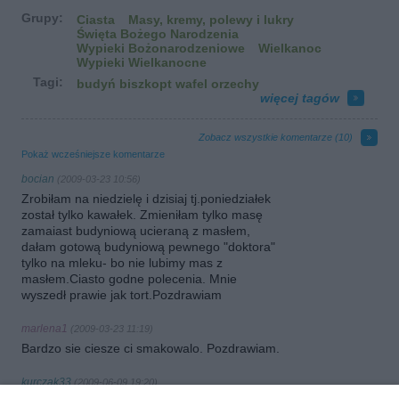
Grupy:
Ciasta
Masy, kremy, polewy i lukry
Święta Bożego Narodzenia
Wypieki Bożonarodzeniowe
Wielkanoc
Wypieki Wielkanocne
Tagi:
budyń biszkopt wafel orzechy
więcej tagów
Zobacz wszystkie komentarze (
10
)
Pokaż wcześniejsze komentarze
bocian
(2009-03-23 10:56)
Zrobiłam na niedzielę i dzisiaj tj.poniedziałek
został tylko kawałek. Zmieniłam tylko masę
zamaiast budyniową ucieraną z masłem,
dałam gotową budyniową pewnego "doktora"
tylko na mleku- bo nie lubimy mas z
masłem.Ciasto godne polecenia. Mnie
wyszedł prawie jak tort.Pozdrawiam
marlena1
(2009-03-23 11:19)
Bardzo sie ciesze ci smakowalo. Pozdrawiam.
kurczak33
(2009-06-09 19:20)