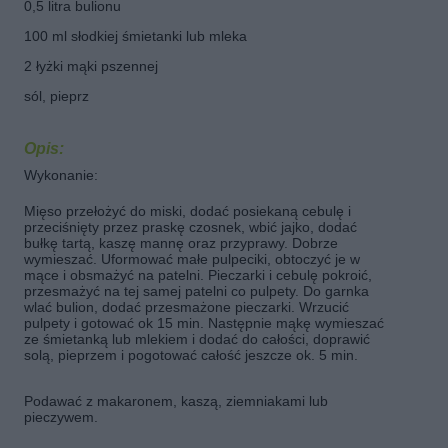
0,5 litra bulionu
100 ml słodkiej śmietanki lub mleka
2 łyżki mąki pszennej
sól, pieprz
Opis:
Wykonanie:
Mięso przełożyć do miski, dodać posiekaną cebulę i
przeciśnięty przez praskę czosnek, wbić jajko, dodać
bułkę tartą, kaszę mannę oraz przyprawy. Dobrze
wymieszać. Uformować małe pulpeciki, obtoczyć je w
mące i obsmażyć na patelni. Pieczarki i cebulę pokroić,
przesmażyć na tej samej patelni co pulpety. Do garnka
wlać bulion, dodać przesmażone pieczarki. Wrzucić
pulpety i gotować ok 15 min. Następnie mąkę wymieszać
ze śmietanką lub mlekiem i dodać do całości, doprawić
solą, pieprzem i pogotować całość jeszcze ok. 5 min.
Podawać z makaronem, kaszą, ziemniakami lub
pieczywem.