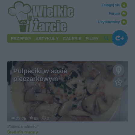
Zaloguj się
Forum
Użytkownicy
PRZEPISY
ARTYKUŁY
GALERIE
FILMY
Pulpeciki w sosie
pieczarkowym
22.2k
69
3
Stopień trudności
Średnio trudny