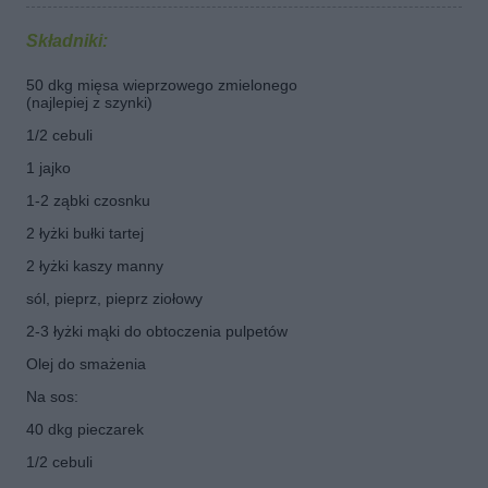
Składniki:
50 dkg mięsa wieprzowego zmielonego
(najlepiej z szynki)
1/2 cebuli
1 jajko
1-2 ząbki czosnku
2 łyżki bułki tartej
2 łyżki kaszy manny
sól, pieprz, pieprz ziołowy
2-3 łyżki mąki do obtoczenia pulpetów
Olej do smażenia
Na sos:
40 dkg pieczarek
1/2 cebuli