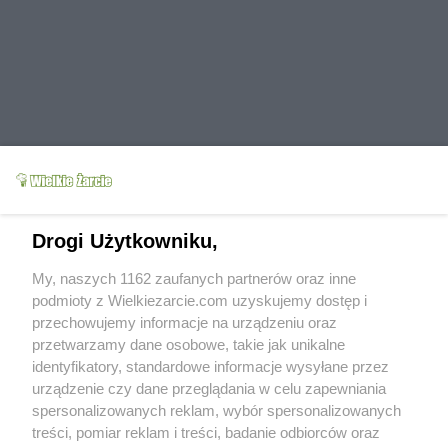
Drogi Użytkowniku,
Grupy:
Mięso
Wieprzowina
Potrawy z grzybów
Potrawy z pieczarek
My, naszych 1162 zaufanych partnerów oraz inne
Tagi:
mięso mielone
pulpety z pieczarkami
podmioty z Wielkiezarcie.com uzyskujemy dostęp i
sos śmietanowy
więcej tagów
przechowujemy informacje na urządzeniu oraz
przetwarzamy dane osobowe, takie jak unikalne
Zobacz wszystkie komentarze (
3
)
identyfikatory, standardowe informacje wysyłane przez
Wkn
(2013-11-08 12:15)
urządzenie czy dane przeglądania w celu zapewniania
Bardzo lubię takie proste domowe danka :)
spersonalizowanych reklam, wybór spersonalizowanych
treści, pomiar reklam i treści, badanie odbiorców oraz
natalka1
(2013-11-08 12:52)