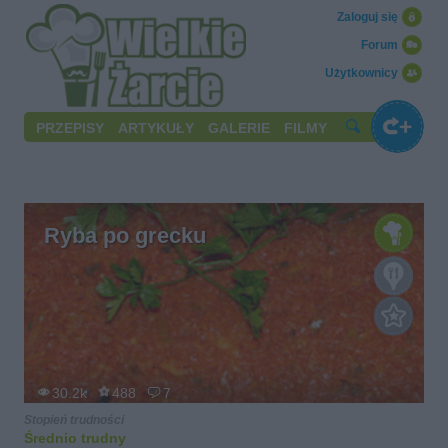
Zaloguj się
Forum
Użytkownicy
PRZEPISY
ARTYKUŁY
GALERIE
FILMY
Ryba po grecku
30.2k
488
7
Stopień trudności
Średnio trudny