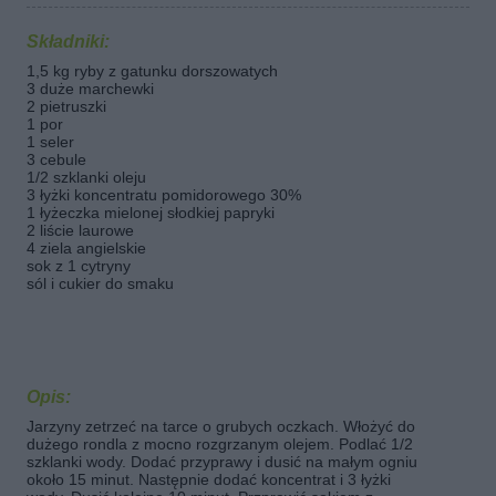
Składniki:
1,5 kg ryby z gatunku dorszowatych
3 duże marchewki
2 pietruszki
1 por
1 seler
3 cebule
1/2 szklanki oleju
3 łyżki koncentratu pomidorowego 30%
1 łyżeczka mielonej słodkiej papryki
2 liście laurowe
4 ziela angielskie
sok z 1 cytryny
sól i cukier do smaku
Opis:
Jarzyny zetrzeć na tarce o grubych oczkach. Włożyć do
dużego rondla z mocno rozgrzanym olejem. Podlać 1/2
szklanki wody. Dodać przyprawy i dusić na małym ogniu
około 15 minut. Następnie dodać koncentrat i 3 łyżki