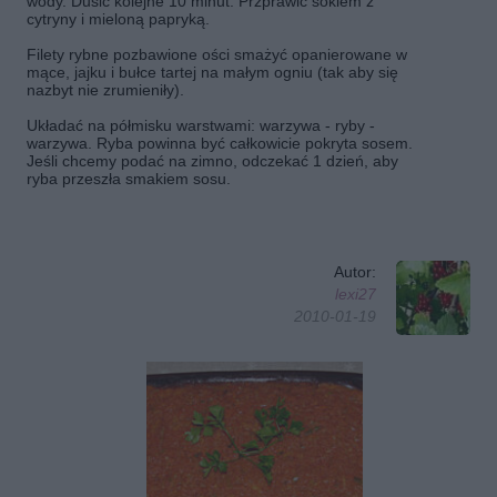
wody. Dusić kolejne 10 minut. Przprawić sokiem z
cytryny i mieloną papryką.
Filety rybne pozbawione ości smażyć opanierowane w
mące, jajku i bułce tartej na małym ogniu (tak aby się
nazbyt nie zrumieniły).
Układać na półmisku warstwami: warzywa - ryby -
warzywa. Ryba powinna być całkowicie pokryta sosem.
Jeśli chcemy podać na zimno, odczekać 1 dzień, aby
ryba przeszła smakiem sosu.
Autor:
lexi27
2010-01-19