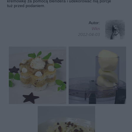
kremówkę za pomocą blendera i udekorować nią porcje
tuż przed podaniem.
Autor:
Wkn
2012-04-03