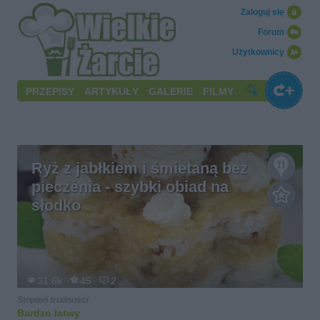
Zaloguj się
Forum
Użytkownicy
PRZEPISY
ARTYKUŁY
GALERIE
FILMY
Ryż z jabłkiem i śmietaną bez
pieczenia - szybki obiad na
słodko
31.6k
45
2
Stopień trudności
Bardzo łatwy