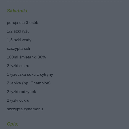
Składniki:
porcja dla 3 osób:
1/2 szkl ryżu
1,5 szkl wody
szczypta soli
100ml śmietanki 30%
2 łyżki cukru
1 łyżeczka soku z cytryny
2 jabłka (np. Champion)
2 łyżki rodzynek
2 łyżki cukru
szczypta cynamonu
Opis: