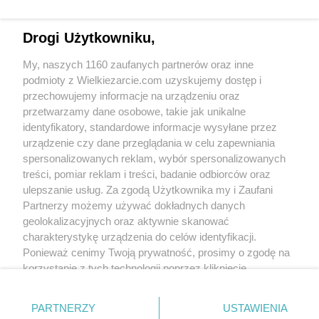
Grupy:
Bezmięsne
Wegetariańskie
Desery
Desery z owocami
Ryże i kasze
Drogi Użytkowniku,
Tagi:
bita śmietana
blender
czajnik
deser
dla dzieci
duszone
gotowane
jabłka
My, naszych 1160 zaufanych partnerów oraz inne
na słodko
obiad
philips
robot
rodzynki
ryż
śmietana kremówka
więcej tagów
podmioty z Wielkiezarcie.com uzyskujemy dostęp i
przechowujemy informacje na urządzeniu oraz
przetwarzamy dane osobowe, takie jak unikalne
Zobacz wszystkie komentarze (
2
)
identyfikatory, standardowe informacje wysyłane przez
agulinia
(2012-04-03 12:06)
urządzenie czy dane przeglądania w celu zapewniania
Wyśmienite danie polecam, muszę
spersonalizowanych reklam, wybór spersonalizowanych
spróbować z tą bitą śmietaną, pewnie będzie
jeszcze lepsze :-)
treści, pomiar reklam i treści, badanie odbiorców oraz
ulepszanie usług. Za zgodą Użytkownika my i Zaufani
Wkn
(2012-04-03 12:08)
Partnerzy możemy używać dokładnych danych
U mnie to kwestia humoru w danym dniu -
geolokalizacyjnych oraz aktywnie skanować
czasem nie mogę się obejść bez bitej
charakterystykę urządzenia do celów identyfikacji.
śmietany dodanej do ryżu z jabłkami, innym
Ponieważ cenimy Twoją prywatność, prosimy o zgodę na
razem danie bardziej mi smakuje, jeśli z niej
zrezygnuję :)
korzystanie z tych technologii poprzez kliknięcie
„Akceptuję”. Zgoda jest dobrowolna i zawsze możesz ją
Skomentuj
zmienić/wycofać klikając przycisk ustawień prywatności
PARTNERZY
USTAWIENIA
znajdujący się w lewym dolnym rogu strony
. Niektóre