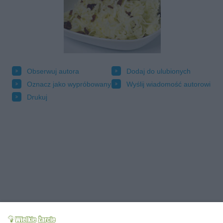
Obserwuj autora
Dodaj do ulubionych
Oznacz jako wypróbowany
Wyślij wiadomość autorowi
Drukuj