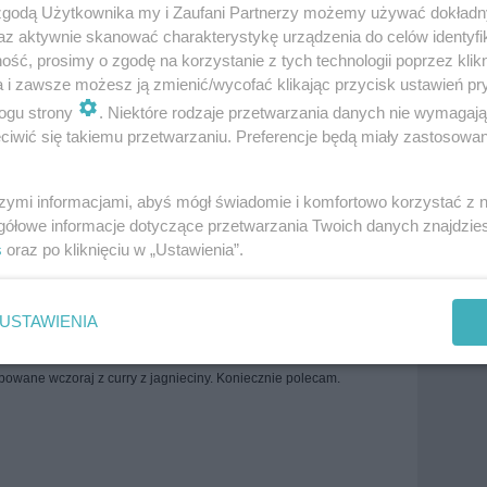
 zgodą Użytkownika my i Zaufani Partnerzy możemy używać dokład
az aktywnie skanować charakterystykę urządzenia do celów identyfi
ść, prosimy o zgodę na korzystanie z tych technologii poprzez klikn
a i zawsze możesz ją zmienić/wycofać klikając przycisk ustawień pr
ogu strony
. Niektóre rodzaje przetwarzania danych nie wymagaj
iwić się takiemu przetwarzaniu. Preferencje będą miały zastosowania
szymi informacjami, abyś mógł świadomie i komfortowo korzystać z
enowców
Kuchnie narodów
Kuchnia indyjska
Warzywa
gółowe informacje dotyczące przetwarzania Twoich danych znajdzi
dka
saag
szpinak
ziemniaki
więcej tagów
s
oraz po kliknięciu w „Ustawienia”.
Zobacz wszystkie komentarze (
6
)
USTAWIENIA
bowane wczoraj z curry z jagnieciny. Koniecznie polecam.
)