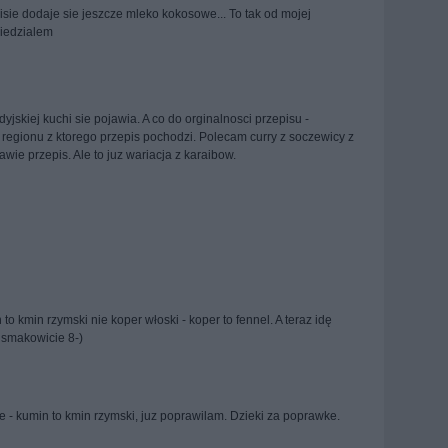
sie dodaje sie jeszcze mleko kokosowe... To tak od mojej
wiedzialem
yjskiej kuchi sie pojawia. A co do orginalnosci przepisu -
d regionu z ktorego przepis pochodzi. Polecam curry z soczewicy z
e przepis. Ale to juz wariacja z karaibow.
 to kmin rzymski nie koper włoski - koper to fennel. A teraz idę
 smakowicie 8-)
 - kumin to kmin rzymski, juz poprawilam. Dzieki za poprawke.