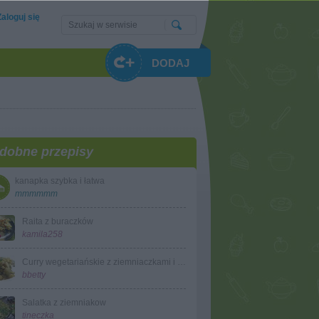
Zaloguj się
DODAJ
dobne przepisy
kanapka szybka i łatwa
mmmmmm
Raita z buraczków
kamila258
Curry wegetariańskie z ziemniaczkami i kalafiorem
bbetty
Salatka z ziemniakow
tineczka