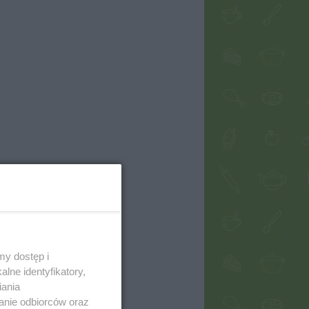
my dostęp i
lne identyfikatory,
iania
anie odbiorców oraz