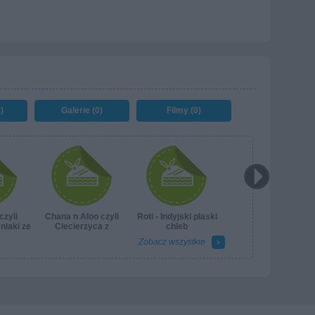
)
Galerie (0)
Filmy (0)
czyli
Chana n Aloo czyli
Roti - Indyjski plaski
niaki ze
Ciecierzyca z
chleb
iem
Ziemniakiami
Zobacz wszystkie