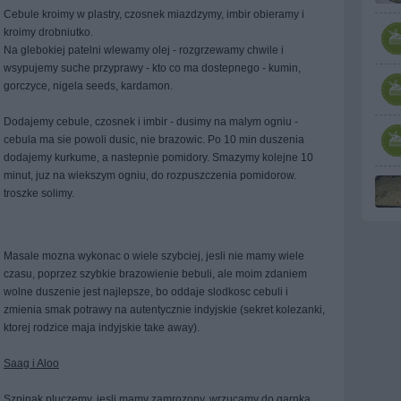
Cebule kroimy w plastry, czosnek miazdzymy, imbir obieramy i
kroimy drobniutko.
Na glebokiej patelni wlewamy olej - rozgrzewamy chwile i
wsypujemy suche przyprawy - kto co ma dostepnego - kumin,
gorczyce, nigela seeds, kardamon.
Dodajemy cebule, czosnek i imbir - dusimy na malym ogniu -
cebula ma sie powoli dusic, nie brazowic. Po 10 min duszenia
dodajemy kurkume, a nastepnie pomidory. Smazymy kolejne 10
minut, juz na wiekszym ogniu, do rozpuszczenia pomidorow.
troszke solimy.
Masale mozna wykonac o wiele szybciej, jesli nie mamy wiele
czasu, poprzez szybkie brazowienie bebuli, ale moim zdaniem
wolne duszenie jest najlepsze, bo oddaje slodkosc cebuli i
zmienia smak potrawy na autentycznie indyjskie (sekret kolezanki,
ktorej rodzice maja indyjskie take away).
Saag i Aloo
Szpinak pluczemy, jesli mamy zamrozony, wrzucamy do garnka