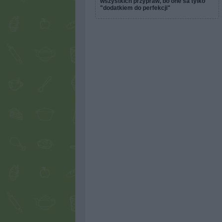
wszystkich przypraw, bo one sa tylko
"dodatkiem do perfekcji"