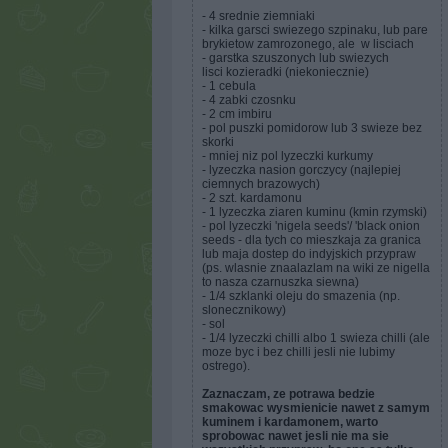
- 4 srednie ziemniaki
- kilka garsci swiezego szpinaku, lub pare
brykietow zamrozonego, ale w lisciach
- garstka szuszonych lub swiezych
lisci kozieradki (niekoniecznie)
- 1 cebula
- 4 zabki czosnku
- 2 cm imbiru
- pol puszki pomidorow lub 3 swieze bez
skorki
- mniej niz pol lyzeczki kurkumy
- lyzeczka nasion gorczycy (najlepiej
ciemnych brazowych)
- 2 szt. kardamonu
- 1 lyzeczka ziaren kuminu (kmin rzymski)
- pol lyzeczki 'nigela seeds'/ 'black onion
seeds - dla tych co mieszkaja za granica
lub maja dostep do indyjskich przypraw
(ps. wlasnie znaalazlam na wiki ze nigella
to nasza czarnuszka siewna)
- 1/4 szklanki oleju do smazenia (np.
slonecznikowy)
- sol
- 1/4 lyzeczki chilli albo 1 swieza chilli (ale
moze byc i bez chilli jesli nie lubimy
ostrego).
Zaznaczam, ze potrawa bedzie
smakowac wysmienicie nawet z samym
kuminem i kardamonem, warto
sprobowac nawet jesli nie ma sie