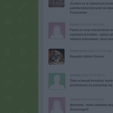
Ja wiem ze w orginalnym przepi
pakistanskiej kolezanki sie do
Pozdrawiam
katekat
(2010-02-28 23:24)
Fajnie ze coraz wiecej fanow ind
orginalow jest wiele - zalezy o
mlekiem kokosowym, moze wstawi
Wykopalisko
(2010-07-25 21:50)
Baaardzo dobre! Pyszne!
qoobaq
(2011-05-10 18:07)
Tylko w kwestii formalnej: kumin
przetestować bo prezentuje się
katekat
(2011-05-10 19:36)
@qoobaq - masz calkowita racje
Smacznego!!!