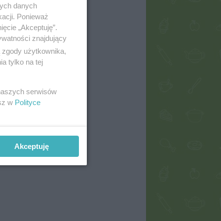
nych danych
kacji. Ponieważ
ięcie „Akceptuję”.
ywatności znajdujący
ą zgody użytkownika,
 tylko na tej
 naszych serwisów
esz w
Polityce
Akceptuję