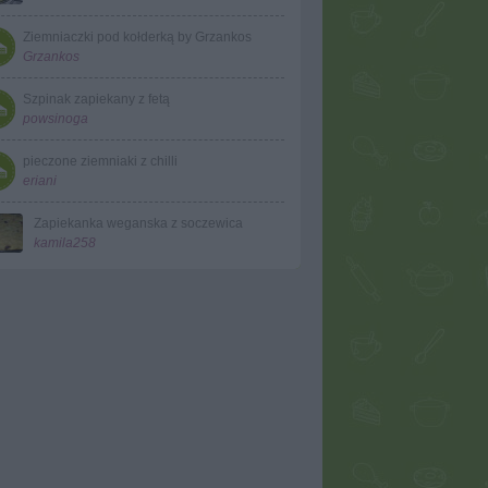
Ziemniaczki pod kołderką by Grzankos
Grzankos
Szpinak zapiekany z fetą
powsinoga
pieczone ziemniaki z chilli
eriani
Zapiekanka weganska z soczewica
kamila258