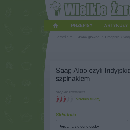
PRZEPISY
ARTYKUŁY
Jesteś tutaj:
Strona główna
/
Przepisy
/
Saag
Saag Aloo czyli Indyjski
szpinakiem
Stopień trudności
Średnio trudny
Składniki:
Porcja na 2 glodne osoby