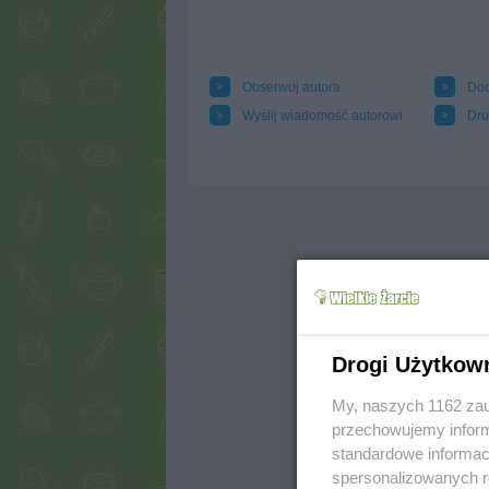
Obserwuj autora
Dod
Wyślij wiadomość autorowi
Dru
Drogi Użytkow
My, naszych 1162 zau
przechowujemy informa
standardowe informac
spersonalizowanych re