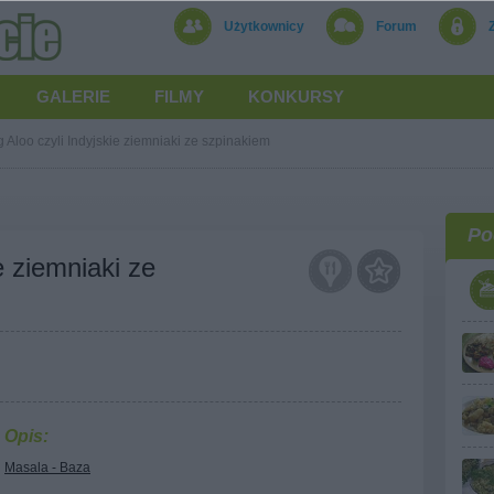
Użytkownicy
Forum
GALERIE
FILMY
KONKURSY
 Aloo czyli Indyjskie ziemniaki ze szpinakiem
Po
e ziemniaki ze
Opis:
Masala - Baza