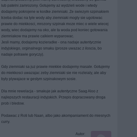
lub patelni zamrozony. Gotujemy az wydzieli wode i wtedy
dodajemy pokrojene w kostke ziemniaki. Ze swiezym szpinakiem
trzeba dodac na tyle wody aby ziemniaki mogly sie ugotowac
prawie do miekkosci, mrozony szpinak moze miec o wiele wiecej
wody, wiec dodajemy na oko, ale ta woda pod koniec gotowania
ziemniakow ma prawie calkiem wyparowac.
Jesli mamy, dodajemy kozieradke - ona nadaje autentycznie
indyjskiego, orginalnego smaku (prosze uwazac z iloscia, bo
nadaje potrawie goryczy).
Gdy ziemniaki sa juz prawie miekkie dodajemy masale. Gotujemy
do miekkosci uwazajac zeby ziemniaki sie nie rozleialy, ale aby
byly plywajace w gestym szpinakowym sosie.
Dla mnie rewelacja - smakuje jak autentyczne Saag Aloo z
najlepszych restauracji indyjskich. Przepis dopracowany droga
prob i bledow.
Podawac z Roti lub Naan, albo jako akompaniament do miesnych
curry.
Autor: