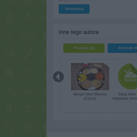
Skomentuj
Inne tego autora
Przepisy (4)
Artykuły (0
Murgh Aloo Masala
Saag Aloo 
(Curry)
Indyjskie ziem
szpinak