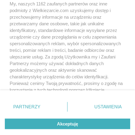
My, naszych 1162 zaufanych partnerów oraz inne
podmioty z Wielkiezarcie.com uzyskujemy dostęp i
przechowujemy informacje na urządzeniu oraz
przetwarzamy dane osobowe, takie jak unikalne
Grupy:
Mięso
identyfikatory, standardowe informacje wysyłane przez
urządzenie czy dane przeglądania w celu zapewniania
Zobacz wszystkie komentarze (
2
)
spersonalizowanych reklam, wybór spersonalizowanych
iwciaG
(2014-12-10 19:09)
treści, pomiar reklam i treści, badanie odbiorców oraz
A tu też kopia :(
ulepszanie usług. Za zgodą Użytkownika my i Zaufani
http://bistro24.pl/gotowanie/przepisy/schab-w-
Partnerzy możemy używać dokładnych danych
sosie-czosnkowo-serowym-z-
geolokalizacyjnych oraz aktywnie skanować
pieczarkami,103432.html
charakterystykę urządzenia do celów identyfikacji.
jolafasola
Ponieważ cenimy Twoją prywatność, prosimy o zgodę na
(2014-12-11 06:44)
Iwcia, zgadza sie...nawet te same fotki.
korzystanie z tych technologii poprzez kliknięcie
„Akceptuję”. Zgoda jest dobrowolna i zawsze możesz ją
Skomentuj
zmienić/wycofać klikając przycisk ustawień prywatności
PARTNERZY
USTAWIENIA
znajdujący się w lewym dolnym rogu strony
. Niektóre
rodzaje przetwarzania danych nie wymagają zgody
Wersja mobilna
Napisz do nas
Regulamin
Akceptuję
użytkownika, ale masz prawo sprzeciwić się takiemu
Polityka cookies
Polityka prywatności
Reklama
przetwarzaniu. Preferencje będą miały zastosowania tylko