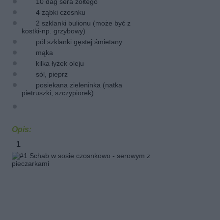
10 dag sera żółtego
4 ząbki czosnku
2 szklanki bulionu (może być z
kostki-np. grzybowy)
pół szklanki gęstej śmietany
mąka
kilka łyżek oleju
sól, pieprz
posiekana zieleninka (natka
pietruszki, szczypiorek)
Opis:
Kotlety
1
schabowe
rozbijamy
tłuczkiem,
oprószam
solą
i
pieprzem,
obtaczam
w