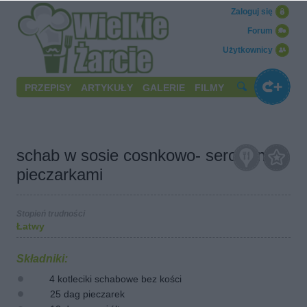
Zaloguj się
Forum
Użytkownicy
PRZEPISY
ARTYKUŁY
GALERIE
FILMY
schab w sosie cosnkowo- serowym z
pieczarkami
Stopień trudności
Łatwy
Składniki:
4 kotleciki schabowe bez kości
25 dag pieczarek