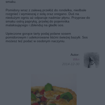
smaku.
Pomidory wraz z zalewą przełóż do rondelka, niedbale
rozgnieć i wymieszaj z solą oraz oregano. Duś na
niedużym ogniu aż odparuje nadmiar płynu. Przypraw do
smaku ostrą papryką, przelej do pojemnika
malaksującego i zblenduj na gładki sos.
Upieczone gorące tarty podaj polane sosem
pomidorowym i udekorowane liśćmi świeżej bazylii. Sos
możesz też podać w osobnym naczyniu.
Autor:
Wkn
2014-12-30