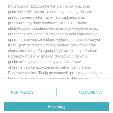
ekkore
(2015-01-17 15:25)
My, naszych 1162 zaufanych partnerów oraz inne
Jak widzisz - dla mnie lista składników była za
podmioty z Wielkiezarcie.com uzyskujemy dostęp i
krótka, jeszcze ją wydłużyłam...Ale ja
uwielbiam warzywa z serem, bez mięsa.
przechowujemy informacje na urządzeniu oraz
Ale faktycznie - robota żadna - bo tylko
przetwarzamy dane osobowe, takie jak unikalne
wyłożyć na blat. No przepraszam pieczarki i
identyfikatory, standardowe informacje wysyłane przez
brokuły podsmażałam - żeby pozbyć się
urządzenie czy dane przeglądania w celu zapewniania
wody. Paprykę, oliwki, pomidorki - świeże
spersonalizowanych reklam, wybór spersonalizowanych
(oliwki z opakowania).
W sumie dla mnie sos pomidorowy można by
treści, pomiar reklam i treści, badanie odbiorców oraz
pominąć - ale Ślubny lubi "na mokro", więc
ulepszanie usług. Za zgodą Użytkownika my i Zaufani
choć na początku się pytał po co do tak
Partnerzy możemy używać dokładnych danych
pięknych kolorów sos, tak potem - no bez
geolokalizacyjnych oraz aktywnie skanować
sosu to byłoby suche, a tak jest idealnie.
charakterystykę urządzenia do celów identyfikacji.
Wkn
(2015-01-17 15:40)
Ponieważ cenimy Twoją prywatność, prosimy o zgodę na
korzystanie z tych technologii poprzez kliknięcie
„Akceptuję”. Zgoda jest dobrowolna i zawsze możesz ją
Skomentuj
zmienić/wycofać klikając przycisk ustawień prywatności
PARTNERZY
USTAWIENIA
znajdujący się w lewym dolnym rogu strony
. Niektóre
rodzaje przetwarzania danych nie wymagają zgody
Wersja mobilna
Napisz do nas
Regulamin
Akceptuję
użytkownika, ale masz prawo sprzeciwić się takiemu
Polityka cookies
Polityka prywatności
Reklama
przetwarzaniu. Preferencje będą miały zastosowania tylko