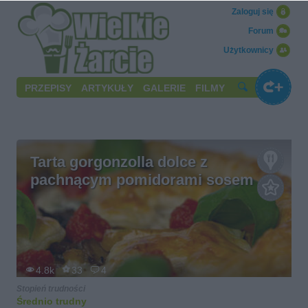
Zaloguj się
Forum
Użytkownicy
PRZEPISY
ARTYKUŁY
GALERIE
FILMY
Tarta gorgonzolla dolce z
pachnącym pomidorami sosem
4.8k
33
4
Stopień trudności
Średnio trudny