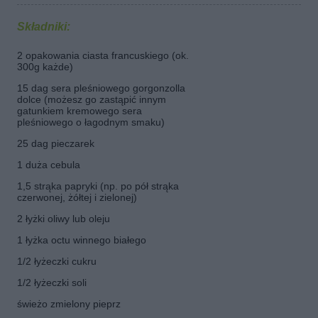
Składniki:
2 opakowania ciasta francuskiego (ok.
300g każde)
15 dag sera pleśniowego gorgonzolla
dolce (możesz go zastąpić innym
gatunkiem kremowego sera
pleśniowego o łagodnym smaku)
25 dag pieczarek
1 duża cebula
1,5 strąka papryki (np. po pół strąka
czerwonej, żółtej i zielonej)
2 łyżki oliwy lub oleju
1 łyżka octu winnego białego
1/2 łyżeczki cukru
1/2 łyżeczki soli
świeżo zmielony pieprz