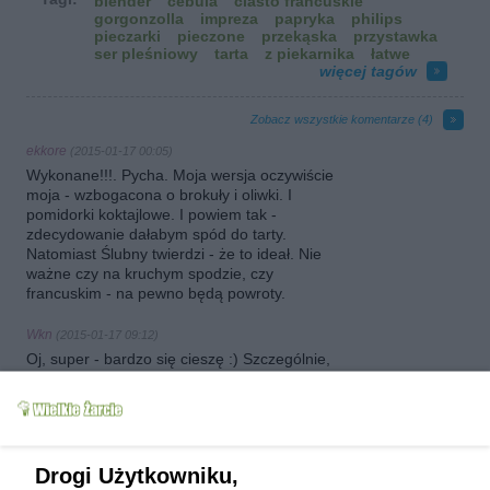
blender
cebula
ciasto francuskie
gorgonzolla
impreza
papryka
philips
pieczarki
pieczone
przekąska
przystawka
ser pleśniowy
tarta
z piekarnika
łatwe
więcej tagów
Zobacz wszystkie komentarze (
4
)
ekkore
(2015-01-17 00:05)
Wykonane!!!. Pycha. Moja wersja oczywiście
moja - wzbogacona o brokuły i oliwki. I
pomidorki koktajlowe. I powiem tak -
zdecydowanie dałabym spód do tarty.
Natomiast Ślubny twierdzi - że to ideał. Nie
ważne czy na kruchym spodzie, czy
francuskim - na pewno będą powroty.
Wkn
(2015-01-17 09:12)
Oj, super - bardzo się cieszę :) Szczególnie,
że niektóre osoby, myślę, odstrasza ta długa
lista składników, a tak naprawdę wykonanie to
prościzna. Może ja też następnym razem
dodam pomidorki koktajlowe - dobry pomysł
:)
Drogi Użytkowniku,