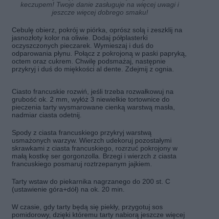
keczupem! Twoje danie zasługuje na więcej uwagi i
jeszcze więcej dobrego smaku!
Cebulę obierz, pokrój w piórka, oprósz solą i zeszklij na
jasnozłoty kolor na oliwie. Dodaj półplasterki
oczyszczonych pieczarek. Wymieszaj i duś do
odparowania płynu. Połącz z pokrojoną w paski papryką,
octem oraz cukrem. Chwilę podsmażaj, następnie
przykryj i duś do miękkości al dente. Zdejmij z ognia.
Ciasto francuskie rozwiń, jeśli trzeba rozwałkowuj na
grubość ok. 2 mm, wyłóż 3 niewielkie tortownice do
pieczenia tarty wysmarowane cienką warstwą masła,
nadmiar ciasta odetnij.
Spody z ciasta francuskiego przykryj warstwą
usmażonych warzyw. Wierzch udekoruj pozostałymi
skrawkami z ciasta francuskiego, rozrzuć pokrojony w
małą kostkę ser gorgonzolla. Brzegi i wierzch z ciasta
francuskiego posmaruj roztrzepanym jajkiem.
Tarty wstaw do piekarnika nagrzanego do 200 st. C
(ustawienie góra+dół) na ok. 20 min.
W czasie, gdy tarty będą się piekły, przygotuj sos
pomidorowy, dzięki któremu tarty nabiorą jeszcze więcej