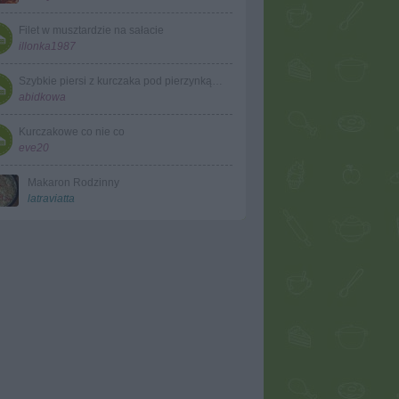
Filet w musztardzie na sałacie
illonka1987
Szybkie piersi z kurczaka pod pierzynką serowo-majonezową na porze
abidkowa
Kurczakowe co nie co
eve20
Makaron Rodzinny
latraviatta