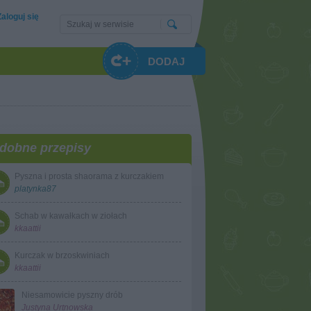
Zaloguj się
DODAJ
dobne przepisy
Pyszna i prosta shaorama z kurczakiem
platynka87
Schab w kawałkach w ziołach
kkaattii
Kurczak w brzoskwiniach
kkaattii
Niesamowicie pyszny drób
Justyna Urtnowska