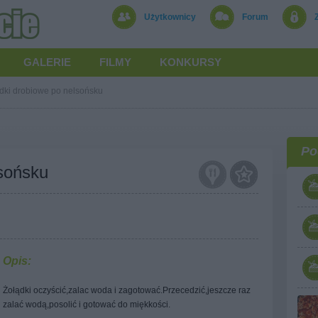
Użytkownicy
Forum
GALERIE
FILMY
KONKURSY
dki drobiowe po nelsońsku
Po
lsońsku
Opis:
Żołądki oczyścić,zalac woda i zagotować.Przecedzić,jeszcze raz
zalać wodą,posolić i gotować do miękkości.