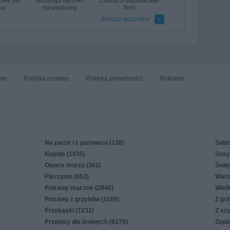
iowe po
biszkopt wysoki
Ciasto truskawkowe
ku
sprawdzony
Tesi
Zobacz wszystkie
in
Polityka cookies
Polityka prywatności
Reklama
Na parze i z parowaru (126)
Sałat
Napoje (1935)
Sosy,
Owoce morza (362)
Świę
Pieczywo (853)
Warz
Potrawy mączne (2840)
Wiel
Potrawy z grzybów (1169)
Z gri
Przekąski (7232)
Z sz
Przepisy dla leniwych (8276)
Zapi