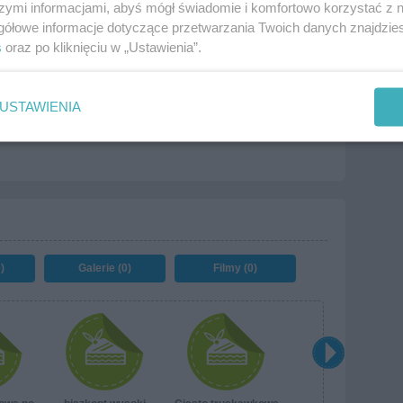
szymi informacjami, abyś mógł świadomie i komfortowo korzystać z
gółowe informacje dotyczące przetwarzania Twoich danych znajdzi
ych
s
oraz po kliknięciu w „Ustawienia”.
USTAWIENIA
!
)
Galerie (0)
Filmy (0)