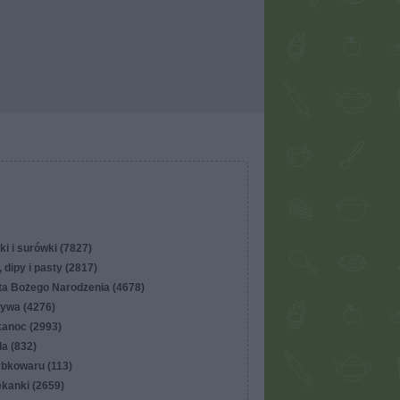
ki i surówki (7827)
 dipy i pasty (2817)
ta Bożego Narodzenia (4678)
ywa (4276)
kanoc (2993)
lla (832)
ybkowaru (113)
ekanki (2659)