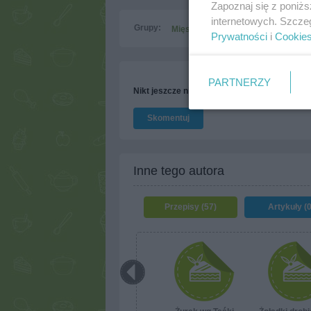
Zapoznaj się z poniż
internetowych. Szcze
Grupy:
Mięso
Drób
Przepisy dla leniw
Prywatności
i
Cookie
PARTNERZY
Nikt jeszcze nie napisał opinii. Bądź pierwszy
Skomentuj
Inne tego autora
Przepisy (57)
Artykuły (0