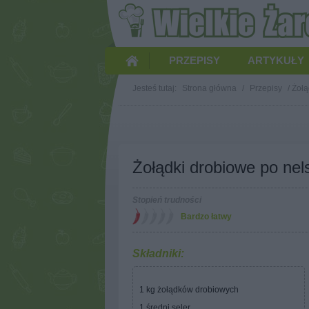
PRZEPISY
ARTYKUŁY
Jesteś tutaj:
Strona główna
/
Przepisy
/
Żołą
Żołądki drobiowe po ne
Stopień trudności
Bardzo łatwy
Składniki:
1 kg żołądków drobiowych
1 średni seler