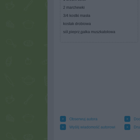
2 marchewki
3/4 kostki masła
kostak drobiowa
sól,pieprz,gałka muszkatołowa
Obserwuj autora
Dod
Wyślij wiadomość autorowi
Dru