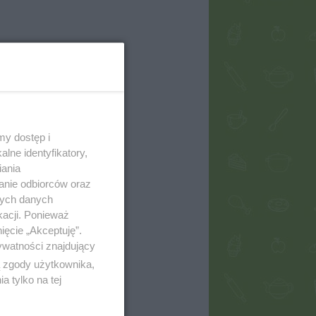
my dostęp i
lne identyfikatory,
iania
anie odbiorców oraz
nych danych
kacji. Ponieważ
ięcie „Akceptuję”.
ywatności znajdujący
ą zgody użytkownika,
 tylko na tej