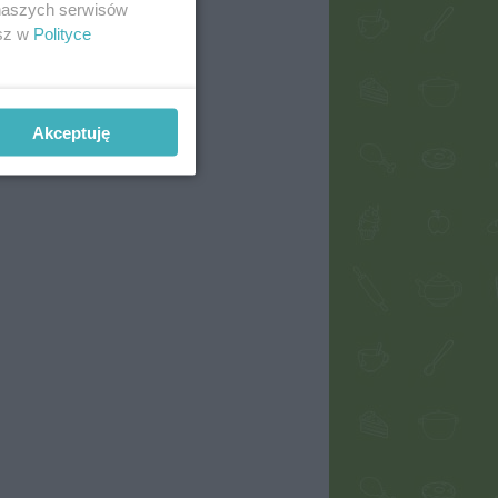
 naszych serwisów
esz w
Polityce
Akceptuję