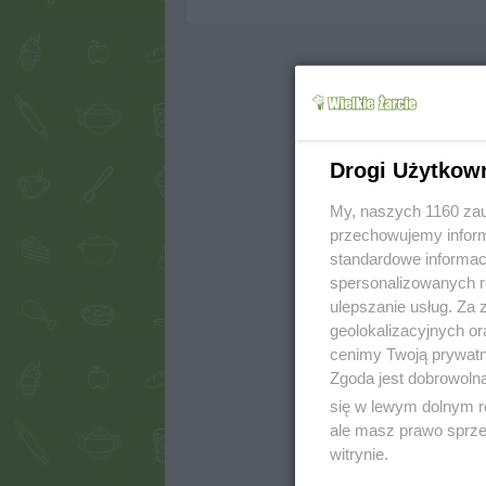
Drogi Użytkow
My, naszych 1160 zau
przechowujemy informa
standardowe informac
spersonalizowanych re
ulepszanie usług. Za
geolokalizacyjnych or
cenimy Twoją prywatno
Zgoda jest dobrowoln
się w lewym dolnym r
ale masz prawo sprzec
witrynie.