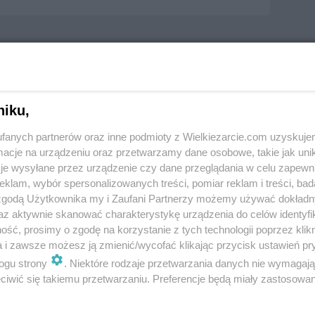
niku,
fanych partnerów oraz inne podmioty z Wielkiezarcie.com uzyskuje
cje na urządzeniu oraz przetwarzamy dane osobowe, takie jak unika
je wysyłane przez urządzenie czy dane przeglądania w celu zapewn
klam, wybór spersonalizowanych treści, pomiar reklam i treści, bad
 zgodą Użytkownika my i Zaufani Partnerzy możemy używać dokład
az aktywnie skanować charakterystykę urządzenia do celów identyfi
ść, prosimy o zgodę na korzystanie z tych technologii poprzez klikn
a i zawsze możesz ją zmienić/wycofać klikając przycisk ustawień pr
ogu strony
. Niektóre rodzaje przetwarzania danych nie wymagaj
iwić się takiemu przetwarzaniu. Preferencje będą miały zastosowania