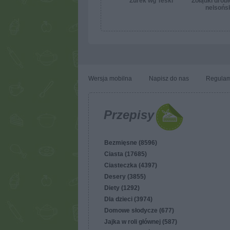
Żurek wg Teśki
Żołądki drob
nelsońs
Wersja mobilna
Napisz do nas
Regulam
Przepisy
Bezmięsne (8596)
Ciasta (17685)
Ciasteczka (4397)
Desery (3855)
Diety (1292)
Dla dzieci (3974)
Domowe słodycze (677)
Jajka w roli głównej (587)