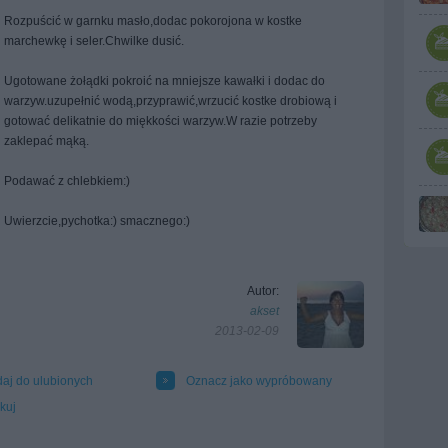
Rozpuścić w garnku masło,dodac pokorojona w kostke
marchewkę i seler.Chwilke dusić.
Ugotowane żołądki pokroić na mniejsze kawałki i dodac do
warzyw.uzupełnić wodą,przyprawić,wrzucić kostke drobiową i
gotować delikatnie do miękkości warzyw.W razie potrzeby
zaklepać mąką.
Podawać z chlebkiem:)
Uwierzcie,pychotka:) smacznego:)
Autor:
akset
2013-02-09
aj do ulubionych
Oznacz jako wypróbowany
kuj