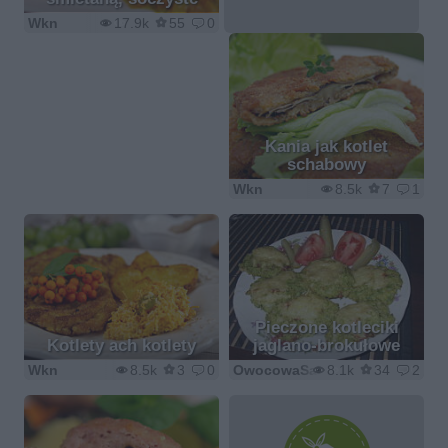
Wkn
17.9k
55
0
Kania jak kotlet
schabowy
Wkn
8.5k
7
1
Pieczone kotleciki
Kotlety ach kotlety
jaglano-brokułowe
Wkn
8.5k
3
0
OwocowaSałateczka
8.1k
34
2