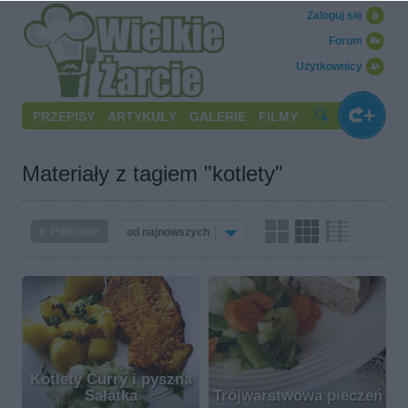
Zaloguj się
Forum
Użytkownicy
PRZEPISY
ARTYKUŁY
GALERIE
FILMY
Materiały z tagiem "kotlety"
Polecane
od najnowszych
Kotlety Curry i pyszna
Sałatka
Trójwarstwowa pieczeń