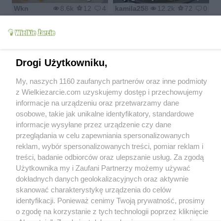
Wkn
8.6k
12
4
kamila258
12.2k
72
0
Drogi Użytkowniku,
Kotlety jajeczne z
My, naszych 1160 zaufanych partnerów oraz inne podmioty
Meksykanskie golabki
pieczarkami
z Wielkiezarcie.com uzyskujemy dostęp i przechowujemy
Beata28
4.2k
2
0
Duusiak
9k
50
0
informacje na urządzeniu oraz przetwarzamy dane
osobowe, takie jak unikalne identyfikatory, standardowe
informacje wysyłane przez urządzenie czy dane
przeglądania w celu zapewniania spersonalizowanych
reklam, wybór spersonalizowanych treści, pomiar reklam i
treści, badanie odbiorców oraz ulepszanie usług. Za zgodą
Kotlety mielone
Użytkownika my i Zaufani Partnerzy możemy używać
fałszerza
Mielone z kiełbaską
dokładnych danych geolokalizacyjnych oraz aktywnie
DominikaMeamanu
4.4k
5
0
Duusiak
3.6k
14
0
skanować charakterystykę urządzenia do celów
identyfikacji. Ponieważ cenimy Twoją prywatność, prosimy
o zgodę na korzystanie z tych technologii poprzez kliknięcie
1
2
3
4
5
6
7
8
9
>