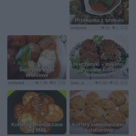
Przekąska z brokuła
onlyred
4k
1
0
hreczanyki – mięsno-
Soczyste kulki
gryczane kotlety
drobiowe
kresowe…
onlyred
7.8k
8
0
izaa_a
8.6k
35
0
Kotlety ziemniaczane
Kotlety ziemniaczano-
wg M&Ł
kalafiorowe