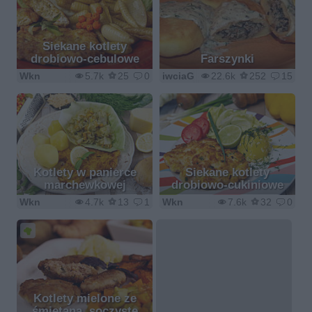
Siekane kotlety
drobiowo-cebulowe
Farszynki
Wkn
5.7k
25
0
iwciaG
22.6k
252
15
Kotlety w panierce
Siekane kotlety
marchewkowej
drobiowo-cukiniowe
Wkn
4.7k
13
1
Wkn
7.6k
32
0
Kotlety mielone ze
śmietaną, soczyste