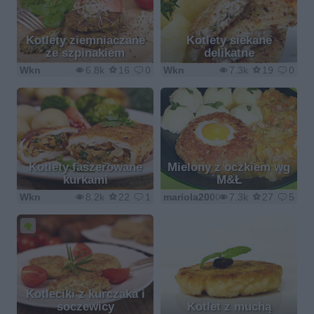
Kotlety ziemniaczane
Kotlety siekane
ze szpinakiem
delikatne
Wkn
6.8k
16
0
Wkn
7.3k
19
0
Kotlety faszerowane
Mielony z oczkiem wg
kurkami
M&Ł
Wkn
8.2k
22
1
mariola2000
7.3k
27
5
Kotleciki z kurczaka i
soczewicy
Kotlet z muchą