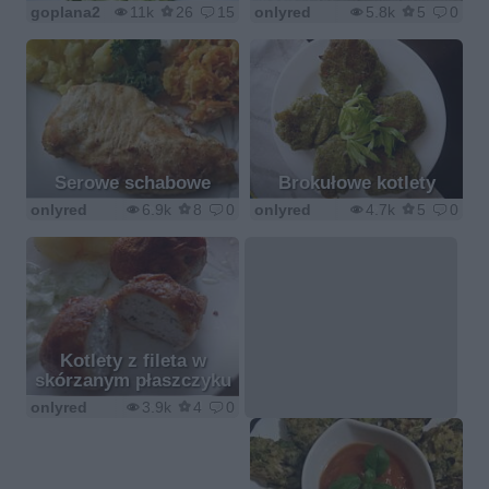
goplana2
11k
26
15
onlyred
5.8k
5
0
Serowe schabowe
Brokułowe kotlety
onlyred
6.9k
8
0
onlyred
4.7k
5
0
Kotlety z fileta w
skórzanym płaszczyku
onlyred
3.9k
4
0