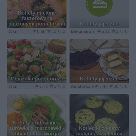
Kotlety mielone
faszerowane
suszonymi pomidorami
Kotlety jajeczne
Wkn
8.6k
32
2
Dekameron
5.1k
2
0
Gniazdka przepiórcze
Kotlety jajeczne
Wkn
7.7k
5
0
Amatorka kulinarna
7.4k
30
0
Kotlety grillowane z
surówką z marchewki -
Kotleciki z kaszy
obiad dla czworga
jaglanej z zieleniną