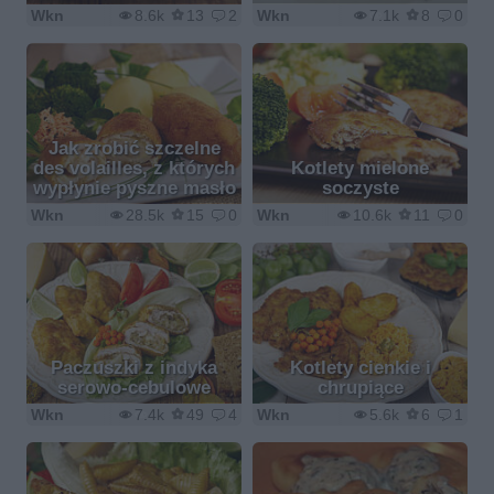
Wkn
8.6k
13
2
Wkn
7.1k
8
0
Jak zrobić szczelne
des volailles, z których
Kotlety mielone
wypłynie pyszne masło
soczyste
Wkn
28.5k
15
0
Wkn
10.6k
11
0
Paczuszki z indyka
Kotlety cienkie i
serowo-cebulowe
chrupiące
Wkn
7.4k
49
4
Wkn
5.6k
6
1