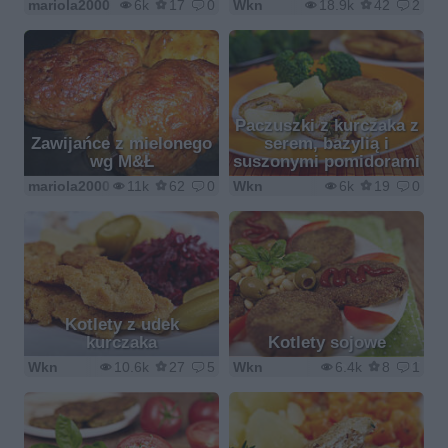
mariola2000
6k
17
0
Wkn
18.9k
42
2
Paczuszki z kurczaka z
Zawijańce z mielonego
serem, bazylią i
wg M&Ł
suszonymi pomidorami
mariola2000
11k
62
0
Wkn
6k
19
0
Kotlety z udek
kurczaka
Kotlety sojowe
Wkn
10.6k
27
5
Wkn
6.4k
8
1