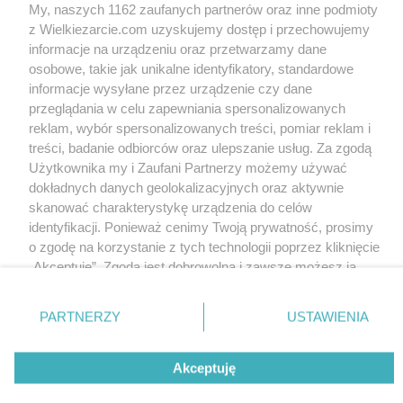
My, naszych 1162 zaufanych partnerów oraz inne podmioty
bahus
7.8k
4
0
z Wielkiezarcie.com uzyskujemy dostęp i przechowujemy
informacje na urządzeniu oraz przetwarzamy dane
osobowe, takie jak unikalne identyfikatory, standardowe
Wersja mobilna
Napisz do nas
Regulamin
informacje wysyłane przez urządzenie czy dane
Polityka cookies
Polityka prywatności
Reklama
przeglądania w celu zapewniania spersonalizowanych
reklam, wybór spersonalizowanych treści, pomiar reklam i
treści, badanie odbiorców oraz ulepszanie usług. Za zgodą
Użytkownika my i Zaufani Partnerzy możemy używać
dokładnych danych geolokalizacyjnych oraz aktywnie
skanować charakterystykę urządzenia do celów
identyfikacji. Ponieważ cenimy Twoją prywatność, prosimy
o zgodę na korzystanie z tych technologii poprzez kliknięcie
„Akceptuję”. Zgoda jest dobrowolna i zawsze możesz ją
zmienić/wycofać klikając przycisk ustawień prywatności
znajdujący się w lewym dolnym rogu strony
. Niektóre
PARTNERZY
USTAWIENIA
rodzaje przetwarzania danych nie wymagają zgody
użytkownika, ale masz prawo sprzeciwić się takiemu
Akceptuję
przetwarzaniu. Preferencje będą miały zastosowania tylko
na tej witrynie.