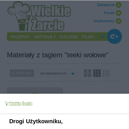
Zaloguj się
Forum
Użytkownicy
PRZEPISY
ARTYKUŁY
GALERIE
FILMY
Materiały z tagiem "teeki wołowe"
Polecane
od najnowszych
Steki grillowane z
Drogi Użytkowniku,
kukurydzą w sosie