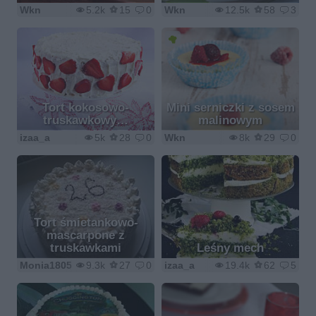
Wkn
5.2k
15
0
Wkn
12.5k
58
3
Tort kokosowo-
Mini serniczki z sosem
truskawkowy…
malinowym
izaa_a
5k
28
0
Wkn
8k
29
0
Tort śmietankowo-
mascarpone z
truskawkami
Leśny mech
Monia1805
9.3k
27
0
izaa_a
19.4k
62
5