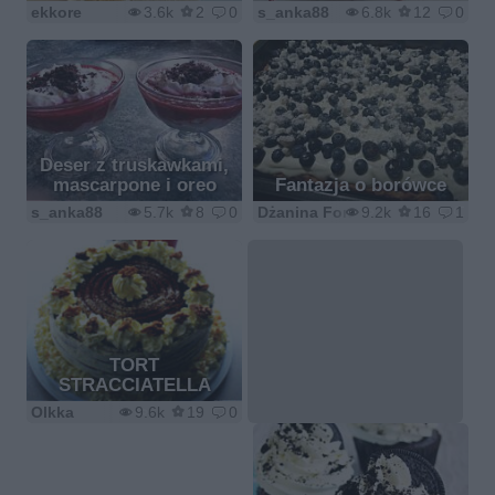
ekkore
3.6k
2
0
s_anka88
6.8k
12
0
Deser z truskawkami,
mascarpone i oreo
Fantazja o borówce
s_anka88
5.7k
8
0
Dżanina Fonda
9.2k
16
1
TORT
STRACCIATELLA
Olkka
9.6k
19
0