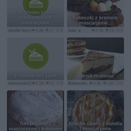
Cytrynowa babka-
rozpustnica z
babeczki z kremem
mascarpone
mascarpone...
słodki buraczek
6.8k
27
6
izaa_a
6.8k
28
0
Tiramisu bez jajek
Sernik tiramisu
sloneczko20029
5.5k
11
0
Babeczka_piecze
8.8k
104
0
Tort bezowy z
Kruche ciasto z nutella
mascarpone i kokosem
i mascarpone