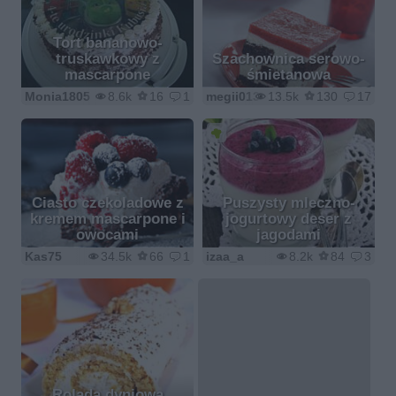
Tort bananowo-
truskawkowy z
Szachownica serowo-
mascarpone
śmietanowa
Monia1805
8.6k
16
1
megii013
13.5k
130
17
Ciasto czekoladowe z
Puszysty mleczno-
kremem mascarpone i
jogurtowy deser z
owocami
jagodami
Kas75
34.5k
66
1
izaa_a
8.2k
84
3
Rolada dyniowa