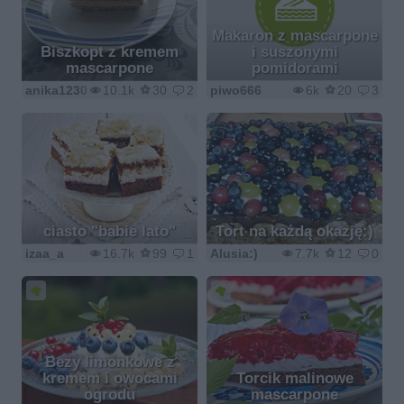
Makaron z mascarpone
Biszkopt z kremem
i suszonymi
mascarpone
pomidorami
anika1230
10.1k
30
2
piwo666
6k
20
3
ciasto "babie lato"
Tort na każdą okazję:)
izaa_a
16.7k
99
1
Alusia:)
7.7k
12
0
Bezy limonkowe z
kremem i owocami
Torcik malinowe
ogrodu
mascarpone