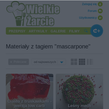
Zaloguj się
Forum
Użytkownicy
PRZEPISY
ARTYKUŁY
GALERIE
FILMY
Materiały z tagiem "mascarpone"
Polecane
od najnowszych
Ciasto z truskawkami -
wersja low carb
Leśny mech