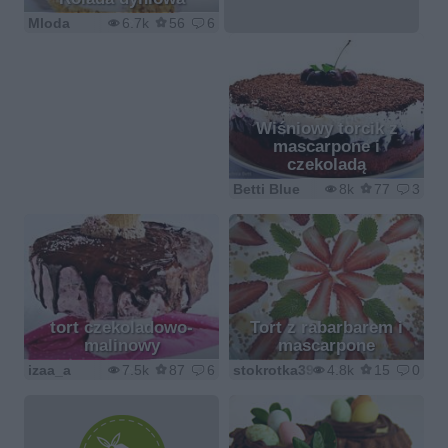
Mloda
6.7k
56
6
Wiśniowy torcik z
mascarpone i
czekoladą
Betti Blue
8k
77
3
tort czekoladowo-
Tort z rabarbarem i
malinowy
mascarpone
izaa_a
7.5k
87
6
stokrotka390
4.8k
15
0