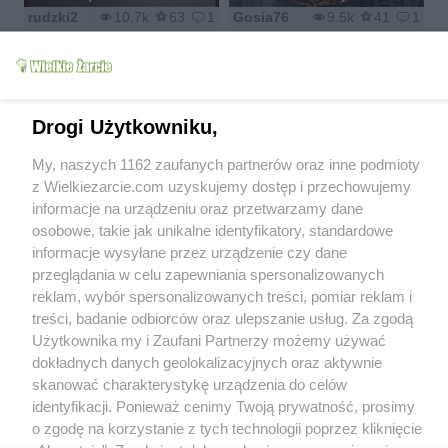
rudzki2
10.7k
63
1
Gosia76
9.5k
41
1
Drogi Użytkowniku,
Muffinki pina colada z
mus lodowy z
My, naszych 1162 zaufanych partnerów oraz inne podmioty
kremem mascarpone
mascarpone na szybko
z Wielkiezarcie.com uzyskujemy dostęp i przechowujemy
Barb82
5.5k
45
1
carolotta
5.5k
64
2
informacje na urządzeniu oraz przetwarzamy dane
osobowe, takie jak unikalne identyfikatory, standardowe
informacje wysyłane przez urządzenie czy dane
przeglądania w celu zapewniania spersonalizowanych
reklam, wybór spersonalizowanych treści, pomiar reklam i
treści, badanie odbiorców oraz ulepszanie usług. Za zgodą
Kruche ciasto z
mascarpone, ricotta i
Muffinki marchewkowe
Użytkownika my i Zaufani Partnerzy możemy używać
migdalami
Marzenki
dokładnych danych geolokalizacyjnych oraz aktywnie
Gosia76
8.4k
30
12
marzenka14
4.9k
21
1
skanować charakterystykę urządzenia do celów
identyfikacji. Ponieważ cenimy Twoją prywatność, prosimy
o zgodę na korzystanie z tych technologii poprzez kliknięcie
1
2
3
4
5
>