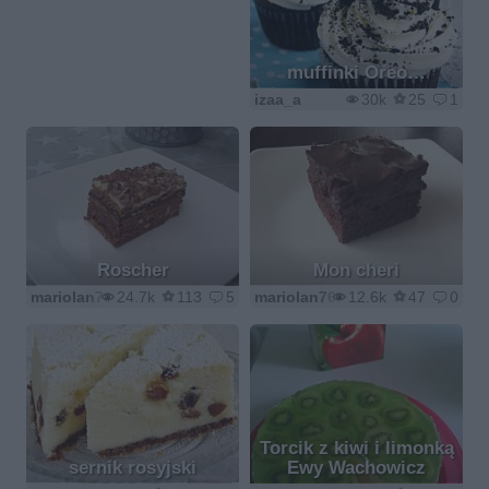
muffinki Oreo…
izaa_a
30k
25
1
Roscher
Mon cheri
mariolan76
24.7k
113
5
mariolan76
12.6k
47
0
Torcik z kiwi i limonką
sernik rosyjski
Ewy Wachowicz