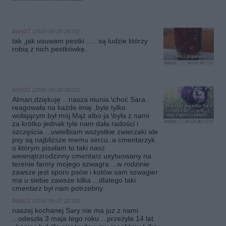
baryz1
(2016-09-29 16:54)
tak ,jak usuwam pestki ..... są ludzie którzy
robią z nich pestkówkę..
Dżem z pigwowca
baryz1
6.2k
6
2
baryz1
(2016-09-28 18:02)
Alman,dziękuję ...nasza niunia \choć Sara
reagowała na każde imię ,byle tylko
Moja przyjaciółka Sara
...od 13 lat .....jest ...i
wołającym był mój Mąż albo ja \była z nami
daje radość i miłość...
baryz1
6.5k
0
10
za krótko jednak tyle nam dała radości i
szczęścia ...uwielbiam wszystkie zwierzaki ale
psy są najbliższe memu sercu..a cmentarzyk
o którym pisałam to taki nasz
wewnątrzrodzinny cmentarz usytuowany na
terenie farmy mojego szwagra ...w rodzinie
zawsze jest sporo psów i kotów sam szwagier
ma u siebie zawsze kilka ...dlatego taki
cmentarz był nam potrzebny
baryz1
(2016-09-27 22:52)
naszej kochanej Sary nie ma juz z nami
...odeszła 3 maja tego roku ...przeżyła 14 lat