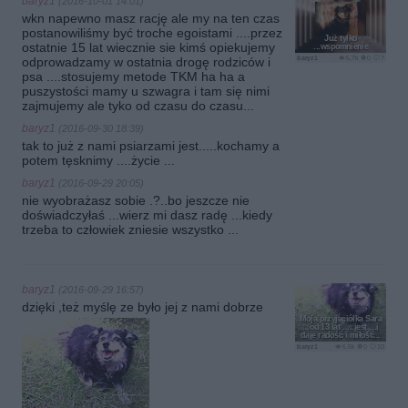
baryz1
(2016-10-01 14:01)
wkn napewno masz rację ale my na ten czas
postanowiliśmy być troche egoistami ....przez
Już tylko
ostatnie 15 lat wiecznie sie kimś opiekujemy
...wspomnienie
baryz1
5.7k
0
7
odprowadzamy w ostatnia drogę rodziców i
psa ....stosujemy metode TKM ha ha a
puszystości mamy u szwagra i tam się nimi
zajmujemy ale tyko od czasu do czasu...
baryz1
(2016-09-30 18:39)
tak to już z nami psiarzami jest.....kochamy a
potem tęsknimy ....życie ...
baryz1
(2016-09-29 20:05)
nie wyobrażasz sobie .?..bo jeszcze nie
doświadczyłaś ...wierz mi dasz radę ...kiedy
trzeba to człowiek zniesie wszystko ...
baryz1
(2016-09-29 16:57)
dzięki ,też myślę ze było jej z nami dobrze
Moja przyjaciółka Sara
...od 13 lat .....jest ...i
daje radość i miłość...
baryz1
6.5k
0
10