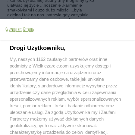
..koniec był dla niej trudny ,my mogliśmy tylko
ułatwiać jej życie ...noszenie ,karmienie
smakołykami i dużo dużo miłości ...była
dzielna i tak na nas patrzyła gdy zasypiała
.....bardzo tęsknimy .....pochowaliśmy ją na
na małym cmentarzu psów rodzinnych ....
Drogi Użytkowniku,
My, naszych 1162 zaufanych partnerów oraz inne
podmioty z Wielkiezarcie.com uzyskujemy dostęp i
przechowujemy informacje na urządzeniu oraz
baryz1
(2016-09-12 20:24)
przetwarzamy dane osobowe, takie jak unikalne
Powodzenia Zuzanno ...one zawsze sie udają
identyfikatory, standardowe informacje wysyłane przez
i nie ma przy nich dużo roboty
Gołąbki po cygańsku w
urządzenie czy dane przeglądania w celu zapewniania
II wariantach
baryz1
(2016-09-12 12:43)
baryz1
10.3k
34
6
spersonalizowanych reklam, wybór spersonalizowanych
ok ....połowa średnio dużej pekinki to około
30 dkg ...ale przyznam się ,że ilość kapusty
treści, pomiar reklam i treści, badanie odbiorców oraz
dodaje na .....oko .....pozdrawiam
ulepszanie usług. Za zgodą Użytkownika my i Zaufani
baryz1
(2016-09-11 12:22)
Partnerzy możemy używać dokładnych danych
oczywiście ,że tak ....przepraszam,chciałam
geolokalizacyjnych oraz aktywnie skanować
dopisać o możliwości pieczenia ...no i gapa
charakterystykę urządzenia do celów identyfikacji.
....