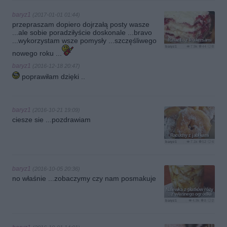
baryz1
(2017-01-01 01:44)
przepraszam dopiero dojrzałą posty wasze
...ale sobie poradziłyście doskonale ...bravo
...wykorzystam wsze pomysły ...szczęśliwego
Rafaello z krakersami
baryz1
7.9k
44
8
nowego roku ...
baryz1
(2016-12-18 20:47)
poprawiłam dzięki ..
baryz1
(2016-10-21 19:09)
ciesze sie ...pozdrawiam
Racuchy z jabłkami
baryz1
7.1k
52
4
baryz1
(2016-10-05 20:36)
no właśnie ...zobaczymy czy nam posmakuje
Nalewka z płatków róży
...z własnego ogródka
baryz1
4.9k
8
2