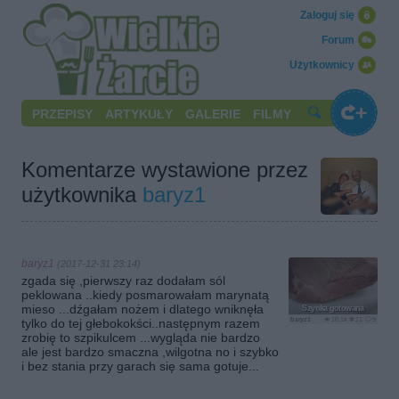
Zaloguj się
Forum
Użytkownicy
PRZEPISY
ARTYKUŁY
GALERIE
FILMY
Komentarze wystawione przez
użytkownika
baryz1
baryz1
(2017-12-31 23:14)
zgada się ,pierwszy raz dodałam sól
peklowana ..kiedy posmarowałam marynatą
mieso ...dźgałam nożem i dlatego wniknęła
Szynka gotowana
baryz1
10.1k
21
9
tylko do tej głebokokści..następnym razem
zrobię to szpikulcem ...wygląda nie bardzo
ale jest bardzo smaczna ,wilgotna no i szybko
i bez stania przy garach się sama gotuje...