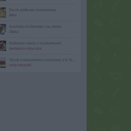
Torcik jabłkowo-śmietanowy
Wkn
Szarlotka Królewska / na zimno
Olkka
Delikatne ciasto z truskawkami
niebieska-różyczka
Torcik truskawkowo-cytrynowy a'la Stokrotka
stokrotkax86