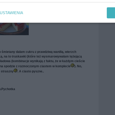
lodówki )))
USTAWIENIA
Do śmietany dałam cukru z prawdziwą wanilią, wierzch
ą, na to truskawki (które też wysmarowywałam tężejącą
oladowa (kombinacje wynikają z faktu, że w każdym cieście
na spodzie z rozmoczonym ciastem w komplecie
). No,
 straszny
. A ciasto pyszne..
u.Pychotka