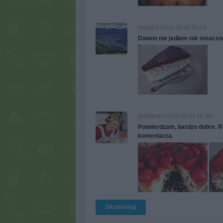
mggi63
(2021-06-06 15:37)
Dawno nie jadłam tak smaczn
goplana2
(2024-06-01 15:30)
Potwierdzam, bardzo dobre. R
komentarza.
Skomentuj