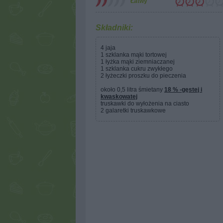
Łatwy
Składniki:
4 jaja
1 szklanka mąki tortowej
1 łyżka mąki ziemniaczanej
1 szklanka cukru zwykłego
2 łyżeczki proszku do pieczenia
około 0,5 litra śmietany
18 % -gęstej i
kwaskowatej
truskawki do wyłożenia na ciasto
2 galaretki truskawkowe