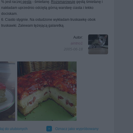
% jest raczej
gęsta
- śmietanę.
Rozsmarowuję
gęstą śmietanę i
nakładam uprzednio odciętą górną warstwę ciasta i lekko
dociskam.
6. Ciasto stygnie. Na ostudzone wykładam truskawkę obok
truskawki. Zalewam tężejącą galaretką.
Autor:
aintno1
2005-06-18
aj do ulubionych
Oznacz jako wypróbowany