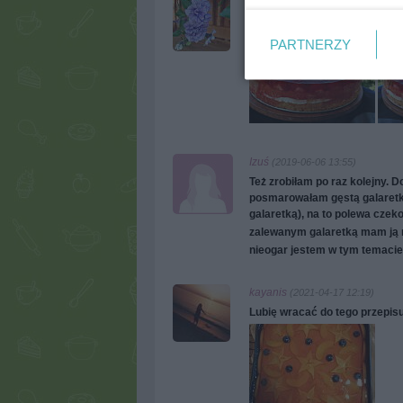
megi65
(2019-06-04 13:42)
Najlepsze na dzisiaj - prosto z 
PARTNERZY
Izuś
(2019-06-06 13:55)
Też zrobiłam po raz kolejny. 
posmarowałam gęstą galaretk
galaretką), na to polewa czek
zalewanym galaretką mam ją 
nieogar jestem w tym temacie
kayanis
(2021-04-17 12:19)
Lubię wracać do tego przepis