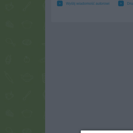
Wyślij wiadomość autorowi
Dru