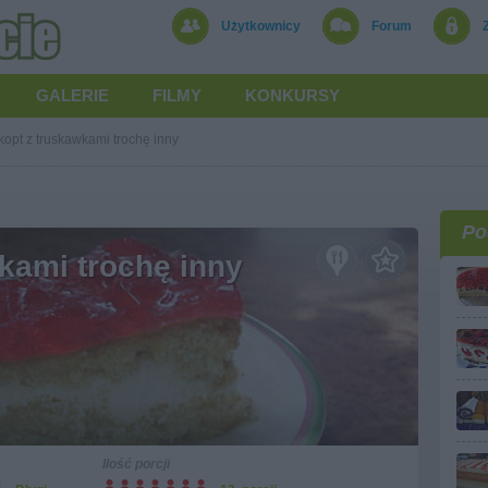
Użytkownicy
Forum
GALERIE
FILMY
KONKURSY
kopt z truskawkami trochę inny
Po
kami trochę inny
Ilość porcji