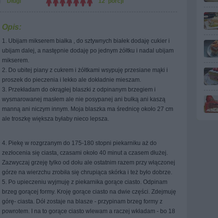
Długi
12 porcji
Opis:
1. Ubijam mikserem białka , do sztywnych białek dodaję cukier i
ubijam dalej, a następnie dodaję po jednym żółtku i nadal ubijam
mikserem.
2. Do ubitej piany z cukrem i żółtkami wsypuję przesiane mąki i
proszek do pieczenia i lekko ale dokładnie mieszam.
3. Przekładam do okrągłej blaszki z odpinanym brzegiem i
wysmarowanej masłem ale nie posypanej ani bułką ani kaszą
manną ani niczym innym. Moja blaszka ma średnicę około 27 cm
ale troszkę większa byłaby nieco lepsza.
4. Piekę w rozgrzanym do 175-180 stopni piekarniku aż do
zezłocenia się ciasta, czasami około 40 minut a czasem dłużej.
Zazwyczaj grzeję tylko od dołu ale ostatnim razem przy włączonej
górze na wierzchu zrobiła się chrupiąca skórka i też było dobrze.
5. Po upieczeniu wyjmuję z piekarnika gorące ciasto. Odpinam
brzeg gorącej formy. Kroję gorące ciasto na dwie części. Zdejmuję
górę- ciasta. Dół zostaje na blasze - przypinam brzeg formy z
powrotem. I na to gorące ciasto wlewam a raczej wkładam - bo 18