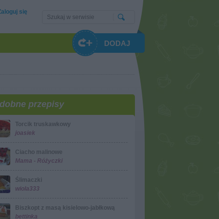
Zaloguj się
DODAJ
dobne przepisy
Torcik truskawkowy
joasiek
Ciacho malinowe
Mama - Różyczki
Ślimaczki
wiola333
Biszkopt z masą kisielowo-jabłkową
bettinka