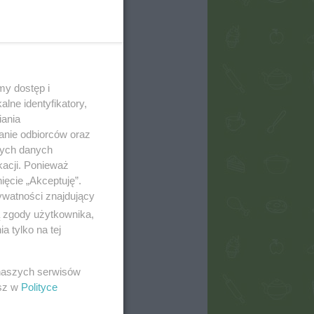
my dostęp i
lne identyfikatory,
iania
anie odbiorców oraz
nych danych
kacji. Ponieważ
ięcie „Akceptuję”.
ywatności znajdujący
ą zgody użytkownika,
 tylko na tej
 naszych serwisów
esz w
Polityce