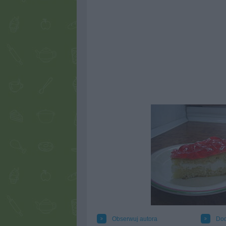
Obserwuj autora
Dod