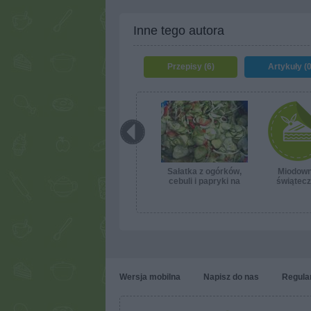
Inne tego autora
Przepisy (6)
Artykuły (0
Sałatka z ogórków,
Miodown
cebuli i papryki na
świątec
zimę
Wersja mobilna
Napisz do nas
Regula