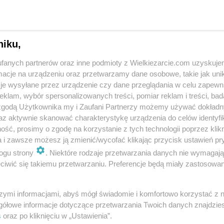
niku,
sta z owocami
Dla dzieci
etana
truskawka
więcej tagów
fanych partnerów oraz inne podmioty z Wielkiezarcie.com uzyskuje
cje na urządzeniu oraz przetwarzamy dane osobowe, takie jak unika
je wysyłane przez urządzenie czy dane przeglądania w celu zapewn
klam, wybór spersonalizowanych treści, pomiar reklam i treści, bad
Zobacz wszystkie komentarze (
352
)
 zgodą Użytkownika my i Zaufani Partnerzy możemy używać dokład
az aktywnie skanować charakterystykę urządzenia do celów identyfi
ść, prosimy o zgodę na korzystanie z tych technologii poprzez klikn
ne o ciachu w komentarzach
, cóż więcej dodać oo może to, że
a i zawsze możesz ją zmienić/wycofać klikając przycisk ustawień pr
anilią. Daje fajny smak
ogu strony
. Niektóre rodzaje przetwarzania danych nie wymagaj
iwić się takiemu przetwarzaniu. Preferencje będą miały zastosowania
szymi informacjami, abyś mógł świadomie i komfortowo korzystać z
gółowe informacje dotyczące przetwarzania Twoich danych znajdzi
s
oraz po kliknięciu w „Ustawienia”.