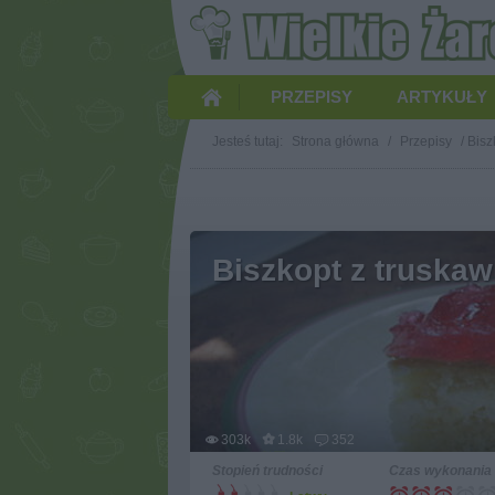
PRZEPISY
ARTYKUŁY
Jesteś tutaj:
Strona główna
/
Przepisy
/
Bisz
Biszkopt z truskaw
303k
1.8k
352
Stopień trudności
Czas wykonania