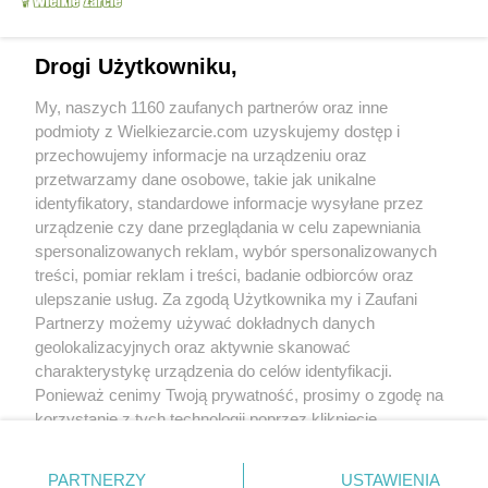
Drogi Użytkowniku,
My, naszych 1160 zaufanych partnerów oraz inne
podmioty z Wielkiezarcie.com uzyskujemy dostęp i
przechowujemy informacje na urządzeniu oraz
przetwarzamy dane osobowe, takie jak unikalne
identyfikatory, standardowe informacje wysyłane przez
urządzenie czy dane przeglądania w celu zapewniania
spersonalizowanych reklam, wybór spersonalizowanych
treści, pomiar reklam i treści, badanie odbiorców oraz
Grupy:
ulepszanie usług. Za zgodą Użytkownika my i Zaufani
Przetwory
Przetwory owocowe
Partnerzy możemy używać dokładnych danych
Tagi:
cytryny
cytryny do herbaty
cytryny w słoiku
więcej tagów
geolokalizacyjnych oraz aktywnie skanować
charakterystykę urządzenia do celów identyfikacji.
Ponieważ cenimy Twoją prywatność, prosimy o zgodę na
Nikt jeszcze nie napisał opinii. Bądź pierwszy!
korzystanie z tych technologii poprzez kliknięcie
„Akceptuję”. Zgoda jest dobrowolna i zawsze możesz ją
Skomentuj
zmienić/wycofać klikając przycisk ustawień prywatności
PARTNERZY
USTAWIENIA