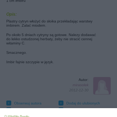
1 cm imbiru
Opis:
Plastry cytryn włożyć do słoika przekładając warstwy
imbirem. Zalać miodem.
Po około 5 dniach cytryny są gotowe. Nalezy dodawać
do lekko ostudzonej herbaty, żeby nie stracić cennej
witaminy C.
Smacznego.
Imbir fajnie szczypie w język.
Autor:
mirasolek
2012-12-30
Obserwuj autora
Dodaj do ulubionych
Oznacz jako wypróbowany
Wyślij wiadomość autorowi
Drukuj