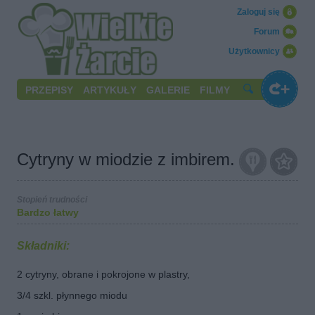
Zaloguj się
Forum
Użytkownicy
PRZEPISY
ARTYKUŁY
GALERIE
FILMY
Cytryny w miodzie z imbirem.
Stopień trudności
Bardzo łatwy
Składniki:
2 cytryny, obrane i pokrojone w plastry,
3/4 szkl. płynnego miodu