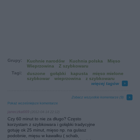
Grupy:
Kuchnie narodów
Kuchnia polska
Mięso
Wieprzowina
Z szybkowaru
Tagi:
duszone
gołąbki
kapusta
mięso mielone
szybkowar
wieprzowina
z szybkowaru
więcej tagów
Zobacz wszystkie komentarze (
9
)
Pokaż wcześniejsze komentarze
janeczka669
(2012-04-14 22:12)
Czy 60 minut to nie za długo? Często
korzystam z szybkowara i gołąbki tradycyjne
gotuję ok 25 minut, mięso np. na gulasz
podobnie, mięsu w kawałku ( schab,