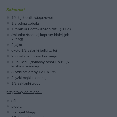
Składniki:
1/2 kg łopatki wieprzowej
1 średnia cebula
1 torebka ugotowanego ryżu (100g)
ćwiartka średniej kapusty białej (ok.
70dag)
2 jajka
około 1/2 szlanki bułki tartej
250 ml soku pomidorowego
1 l bulionu (domowy rosół lub z 1,5
kostki rosołowej)
3 łyżki śmietany 12 lub 18%
2 łyżki mąki pszennej
1/2 szklanki wody
przyprawy do mięsa:
sól
pieprz
5 kropel Maggi