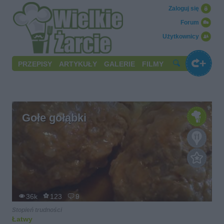
Zaloguj się
Forum
Użytkownicy
PRZEPISY
ARTYKUŁY
GALERIE
FILMY
Gołe gołąbki
36k
123
9
Stopień trudności
Łatwy