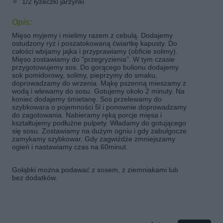
1/2 łyżeczki jarzynki
Opis:
Mięso myjemy i mielimy razem z cebulą. Dodajemy
ostudzony ryż i poszatokowaną ćwiartkę kapusty. Do
całości wbijamy jajka i przyprawiamy (obficie solimy).
Mięso zostawiamy do "przegryzienia". W tym czasie
przygotowujemy sos. Do gorącego bulionu dodajemy
sok pomidorowy, solimy, pieprzymy do smaku,
doprowadzamy do wrzenia. Mąkę pszenną mieszamy z
wodą i wlewamy do sosu. Gotujemy około 2 minuty. Na
koniec dodajemy śmietanę. Sos przelewamy do
szybkowara o pojemności 5l i ponownie doprowadzamy
do zagotowania. Nabieramy ręką porcje mięsa i
kształtujemy podłużne pulpety. Władamy do gotującego
się sosu. Zostawiamy na dużym ogniu i gdy zabulgocze
zamykamy szybkowar. Gdy zagwiżdże zmniejszamy
ogień i nastawiamy czas na 60minut.
Gołąbki można podawać z sosem, z ziemniakami lub
bez dodatków.