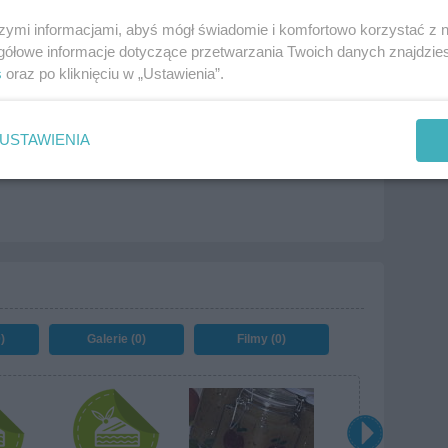
szymi informacjami, abyś mógł świadomie i komfortowo korzystać z
gółowe informacje dotyczące przetwarzania Twoich danych znajdzi
Kompoty, soki
s
oraz po kliknięciu w „Ustawienia”.
cej tagów
USTAWIENIA
!
)
Galerie (0)
Filmy (0)