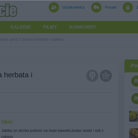
Użytkownicy
Forum
GALERIE
FILMY
KONKURSY
kowy syrop z zielona herbata i szalwia
Po
 herbata i
Opis:
Jablka ze skorka pokroic na male kawalki,dodac wode i sok z
cytryny.