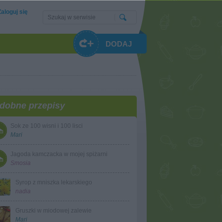
Zaloguj się
DODAJ
dobne przepisy
Sok ze 100 wisni i 100 lisci
Mari
Jagoda kamczacka w mojej spiżarni
Smosia
Syrop z mniszka lekarskiego
nadia
Gruszki w miodowej zalewie
Mari