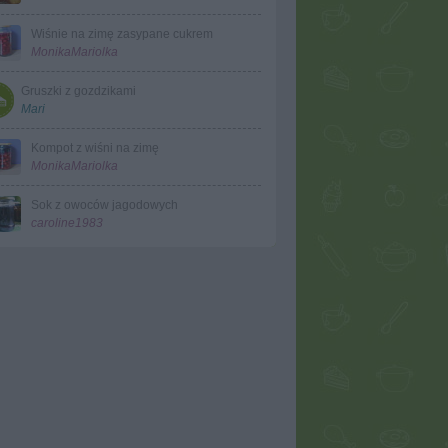
Wiśnie na zimę zasypane cukrem
MonikaMariolka
Gruszki z gozdzikami
Mari
Kompot z wiśni na zimę
MonikaMariolka
Sok z owoców jagodowych
caroline1983