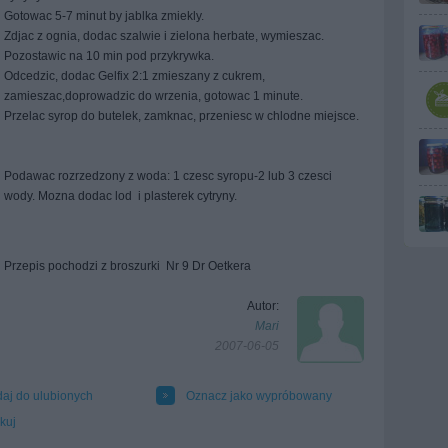
Gotowac 5-7 minut by jablka zmiekly.
Zdjac z ognia, dodac szalwie i zielona herbate, wymieszac.
Pozostawic na 10 min pod przykrywka.
Odcedzic, dodac Gelfix 2:1 zmieszany z cukrem,
zamieszac,doprowadzic do wrzenia, gotowac 1 minute.
Przelac syrop do butelek, zamknac, przeniesc w chlodne miejsce.
Podawac rozrzedzony z woda: 1 czesc syropu-2 lub 3 czesci
wody. Mozna dodac lod i plasterek cytryny.
Przepis pochodzi z broszurki Nr 9 Dr Oetkera
Autor:
Mari
2007-06-05
aj do ulubionych
Oznacz jako wypróbowany
kuj