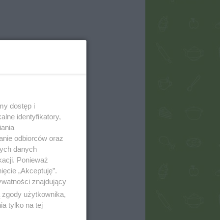
my dostęp i
lne identyfikatory,
iania
anie odbiorców oraz
nych danych
kacji. Ponieważ
ięcie „Akceptuję”.
ywatności znajdujący
ą zgody użytkownika,
 tylko na tej