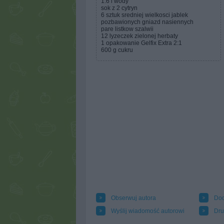
1.6 l wody
sok z 2 cytryn
6 sztuk sredniej wielkosci jablek
pozbawionych gniazd nasiennych
pare listkow szalwii
12 lyzeczek zielonej herbaty
1 opakowanie Gelfix Extra 2:1
600 g cukru
Obserwuj autora
Dod
Wyślij wiadomość autorowi
Dru