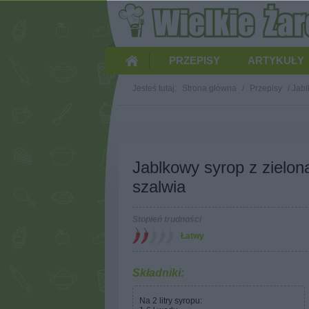
PRZEPISY
ARTYKUŁY
Jesteś tutaj:
Strona główna
/
Przepisy
/
Jabl
Jablkowy syrop z zielona
szalwia
Stopień trudności
Łatwy
Składniki:
Na 2 litry syropu: