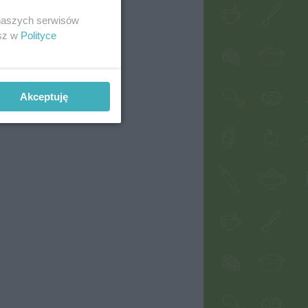
 naszych serwisów
esz w
Polityce
Akceptuję