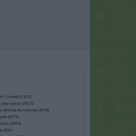
ki i surówki (7827)
 dipy i pasty (2817)
ta Bożego Narodzenia (4678)
ywa (4276)
kanoc (2993)
lla (832)