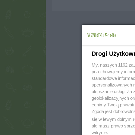
Drogi Użytkow
My, naszych 1162 zau
przechowujemy informa
standardowe informac
spersonalizowanych re
ulepszanie usług. Za
geolokalizacyjnych or
cenimy Twoją prywatno
Zgoda jest dobrowoln
się w lewym dolnym r
ale masz prawo sprzec
witrynie.