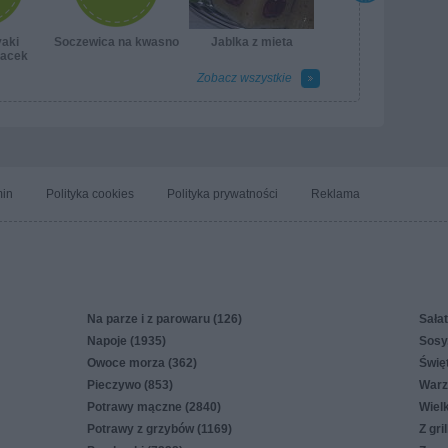
aki
Soczewica na kwasno
Jablka z mieta
lacek
Zobacz wszystkie
in
Polityka cookies
Polityka prywatności
Reklama
Na parze i z parowaru (126)
Sałat
Napoje (1935)
Sosy,
Owoce morza (362)
Świę
Pieczywo (853)
Warz
Potrawy mączne (2840)
Wiel
Potrawy z grzybów (1169)
Z gri