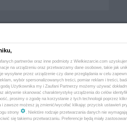
niku,
fanych partnerów oraz inne podmioty z Wielkiezarcie.com uzyskuje
cje na urządzeniu oraz przetwarzamy dane osobowe, takie jak unika
je wysyłane przez urządzenie czy dane przeglądania w celu zapewn
klam, wybór spersonalizowanych treści, pomiar reklam i treści, bad
 zgodą Użytkownika my i Zaufani Partnerzy możemy używać dokład
az aktywnie skanować charakterystykę urządzenia do celów identyfi
ść, prosimy o zgodę na korzystanie z tych technologii poprzez klikn
a i zawsze możesz ją zmienić/wycofać klikając przycisk ustawień pr
ogu strony
. Niektóre rodzaje przetwarzania danych nie wymagaj
iwić się takiemu przetwarzaniu. Preferencje będą miały zastosowania