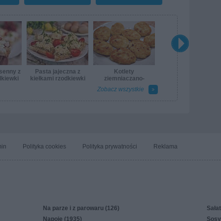
senny z
Pasta jajeczna z
Kotlety
dkiewki
kiełkami rzodkiewki
ziemniaczano-
kalafiorowe
Zobacz wszystkie
in
Polityka cookies
Polityka prywatności
Reklama
Na parze i z parowaru (126)
Sałat
Napoje (1935)
Sosy,