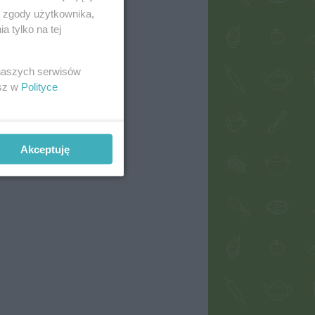
ą zgody użytkownika,
 tylko na tej
 naszych serwisów
esz w
Polityce
Akceptuję