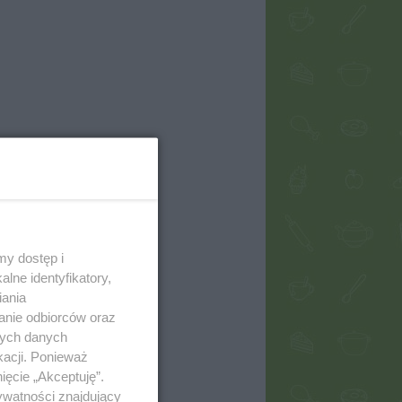
my dostęp i
lne identyfikatory,
iania
anie odbiorców oraz
nych danych
kacji. Ponieważ
ięcie „Akceptuję”.
ywatności znajdujący