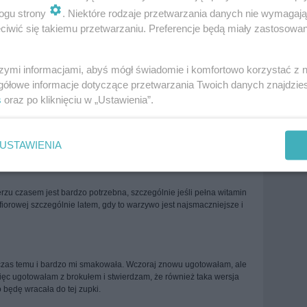
ogu strony
. Niektóre rodzaje przetwarzania danych nie wymagaj
wegetariańskie
zabielane
zdrowe
zupa
więcej tagów
iwić się takiemu przetwarzaniu. Preferencje będą miały zastosowania
szymi informacjami, abyś mógł świadomie i komfortowo korzystać z
Zobacz wszystkie komentarze (
10
)
gółowe informacje dotyczące przetwarzania Twoich danych znajdzi
s
oraz po kliknięciu w „Ustawienia”.
 zdrowa :)
USTAWIENIA
lerzu czasem jest bardzo potrzebna, szczególnie jeśli pełna witamin
iorowej szczególnie latem, gdy to warzywo jest najsmaczniejsze i
 czas temu i bardzo mi smakowała. Wczoraj znowu ugotowałam, ale
 więc ugotowałam z brokułem i stwierdzam, że również taka wersja
 będę wracała do tej zupki.