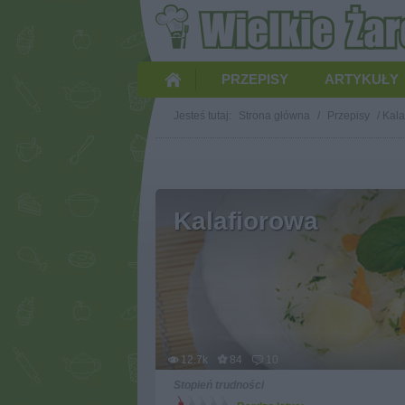
PRZEPISY
ARTYKUŁY
Jesteś tutaj:
Strona główna
/
Przepisy
/
Kala
Kalafiorowa
12.7k
84
10
Stopień trudności