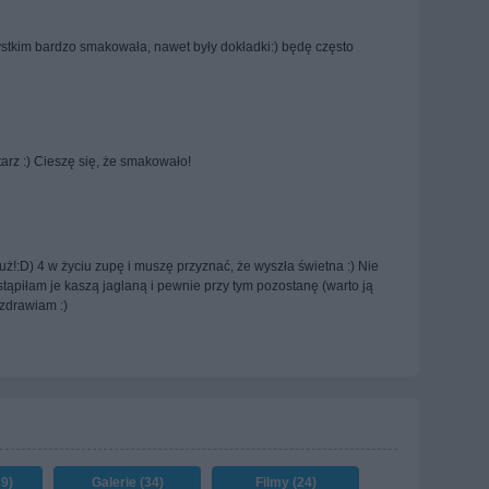
stkim bardzo smakowała, nawet były dokładki:) będę często
arz :) Cieszę się, że smakowało!
ż!:D) 4 w życiu zupę i muszę przyznać, że wyszła świetna :) Nie
ąpiłam je kaszą jaglaną i pewnie przy tym pozostanę (warto ją
ozdrawiam :)
89)
Galerie (34)
Filmy (24)