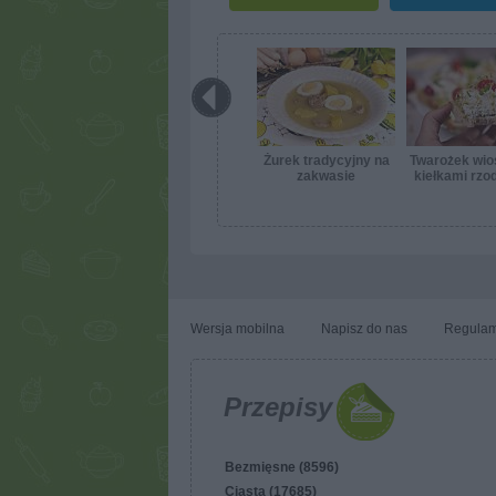
Żurek tradycyjny na
Twarożek wio
zakwasie
kiełkami rzo
Wersja mobilna
Napisz do nas
Regulam
Przepisy
Bezmięsne (8596)
Ciasta (17685)