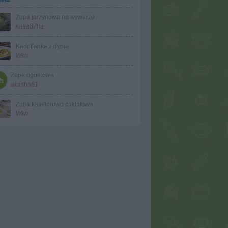
Zupa jarzynowa na wywarze
kaha87ha
Kartoflanka z dynią
Wkn
Zupa ogórkowa
akasha81
Zupa kalafiorowo cukiniowa
Wkn