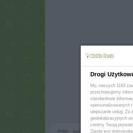
Drogi Użytkow
My, naszych 1162 zau
przechowujemy informa
standardowe informac
spersonalizowanych re
ulepszanie usług. Za
geolokalizacyjnych or
cenimy Twoją prywatno
Zgoda jest dobrowoln
Grupy:
Kuchnie narodów
Kuchnia polsk