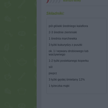
Bardzo łatwy
Składniki:
pół główki średniego kalafiora
2-3 średnie ziemniaki
1 średnia marchewka
3 łyżki kukurydzy z puszki
ok. 1 l wywaru drobiowego lub
warzywnego
1-2 łyżki posiekanego koperku
sól
pieprz
3 łyżki gęstej śmietany 12%
1 łyżeczka mąki