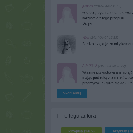
justi28
(2014-04-07 11:53)
w sobotę była na obiadek, wszy
korzystała z tego przepisu
Dzięki
Wkn
(2014-04-07 12:13)
Bardzo dziękuję za miły koment
Ada2012
(2015-03-08 15:22)
Właśnie przygotowałam moją (ju
mając pod ręką ziemniaków zast
przemycać jak tylko się da) . P
Skomentuj
Inne tego autora
Przepisy (1469)
Artykuły (2