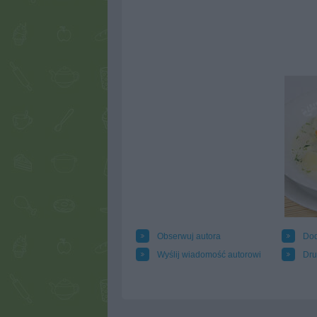
Obserwuj autora
Dod
Wyślij wiadomość autorowi
Dru