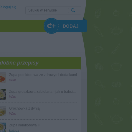
Zaloguj się
DODAJ
dobne przepisy
Zupa pomidorowa ze zdrowymi dodatkami
Wkn
Zupa groszkowa zabielana - jak u babci na wsi
Wkn
Grochówka z dynią
Wkn
Zupa kalafiorowa II
bahus