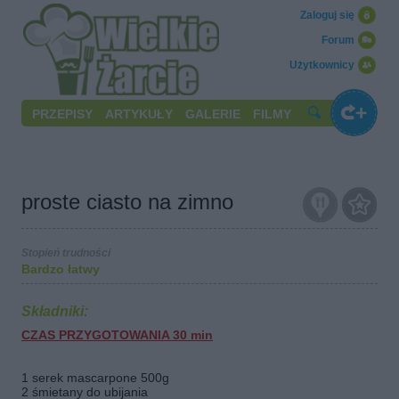
Zaloguj się
Forum
Użytkownicy
PRZEPISY
ARTYKUŁY
GALERIE
FILMY
proste ciasto na zimno
Stopień trudności
Bardzo łatwy
Składniki:
CZAS PRZYGOTOWANIA 30 min
1 serek mascarpone 500g
2 śmietany do ubijania