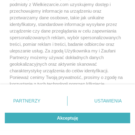
"kryzysu"..ale zeby dzieci mogły je jeść
podmioty z Wielkiezarcie.com uzyskujemy dostęp i
biszkopty były moczone w kwaśnym,
przechowujemy informacje na urządzeniu oraz
zsiadłym mleku (mozna zastąpić maślanką)
przetwarzamy dane osobowe, takie jak unikalne
układało się 3 warstwy biszkoptów
przełozonych kremem zrobionym z kostki
identyfikatory, standardowe informacje wysyłane przez
masła, 1/2 szklanki cukru, cukru waniliowego i
urządzenie czy dane przeglądania w celu zapewniania
3-4 zółtek..na wierzch po wysmarowaniu
spersonalizowanych reklam, wybór spersonalizowanych
kremem układało sie owoce, np. brzoskwinie
treści, pomiar reklam i treści, badanie odbiorców oraz
z puszki, banany, swierze truskawki, maliny i
zalewało tężejąca galaretką dobrana
ulepszanie usług. Za zgodą Użytkownika my i Zaufani
smakiem do owoców..ciasto było mało słodkie
Partnerzy możemy używać dokładnych danych
i mozna je było jeść bez przerwy (niestety)
geolokalizacyjnych oraz aktywnie skanować
masę maslaną mozna zastapić tą z serka ale
charakterystykę urządzenia do celów identyfikacji.
na wierzchu musi byc maślana
Ponieważ cenimy Twoją prywatność, prosimy o zgodę na
(wodoodporna), by galaretka nie wsiąkła w
całości w biszkopty
korzystanie z tych technologii poprzez kliknięcie
„Akceptuję”. Zgoda jest dobrowolna i zawsze możesz ją
Skomentuj
zmienić/wycofać klikając przycisk ustawień prywatności
PARTNERZY
USTAWIENIA
znajdujący się w lewym dolnym rogu strony
. Niektóre
rodzaje przetwarzania danych nie wymagają zgody
Wersja mobilna
Napisz do nas
Regulamin
Akceptuję
użytkownika, ale masz prawo sprzeciwić się takiemu
Polityka cookies
Polityka prywatności
Reklama
przetwarzaniu. Preferencje będą miały zastosowania tylko
na tej witrynie.