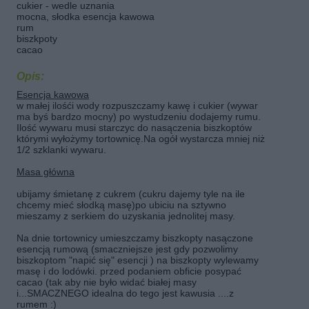
cukier - wedle uznania
mocna, słodka esencja kawowa
rum
biszkpoty
cacao
Opis:
Esencja kawowa
w małej ilośći wody rozpuszczamy kawę i cukier (wywar
ma byś bardzo mocny) po wystudzeniu dodajemy rumu.
Ilość wywaru musi starczyc do nasączenia biszkoptów
którymi wyłożymy tortownicę.Na ogół wystarcza mniej niż
1/2 szklanki wywaru.
Masa główna
ubijamy śmietanę z cukrem (cukru dajemy tyle na ile
chcemy mieć słodką masę)po ubiciu na sztywno
mieszamy z serkiem do uzyskania jednolitej masy.
Na dnie tortownicy umieszczamy biszkopty nasączone
esencją rumową (smaczniejsze jest gdy pozwolimy
biszkoptom "napić się" esencji ) na biszkopty wylewamy
masę i do lodówki. przed podaniem obficie posypać
cacao (tak aby nie było widać białej masy
i...SMACZNEGO idealna do tego jest kawusia ....z
rumem :)