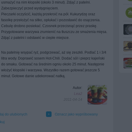
usmażyć na nim klopsiki (około 3 minut). Zdjąć z patelni.
Zabezpieczyć przed wystygnięciem.
Pieczarki oczyścić, każdą przekroić na pół. Kukurydzę oraz
fasolkę przełożyć na sitko, opłukać i pozostawić do osączenia.
Cebulę drobno posiekać. Czosnek przecisnąć przez praskę.
Przygotowane warzywa zrumienić na tłuszczu ze smażenia mięsa.
Zdjąć z patelni i odstawić w ciepłe miejsce.
Na patelnię wsypać ryż, podgrzewać, aż się zeszkli. Podlać 1 i 3/4
litra wody. Doprawić sosem Hot-Chili. Dodać sól i pieprz kajeński
do smaku. Gotować na średnim ogniu około 25 minut. Następnie
włożyć klopsiki i warzywa. Wszystko razem gotować jeszcze 5
minut. Gotowe danie udekorować natką.
Autor:
Lea2
2011-04-14
aj do ulubionych
Oznacz jako wypróbowany
kuj