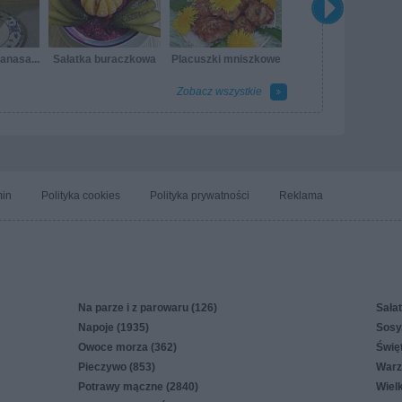
anasa...
Sałatka buraczkowa
Placuszki mniszkowe
Zobacz wszystkie
in
Polityka cookies
Polityka prywatności
Reklama
Na parze i z parowaru (126)
Sałat
Napoje (1935)
Sosy,
Owoce morza (362)
Świę
Pieczywo (853)
Warz
Potrawy mączne (2840)
Wiel