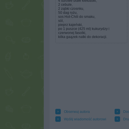
4 surowe białe kiełbaski,
2 cebule,
2 ząbki czosnku,
50 dag ryżu,
sos Hot-Chili do smaku,
sól,
pieprz kajeński,
po 1 puszce (425 ml) kukurydzy i
czerwonej fasolki,
kilka gaązek natki do dekoracji.
Obserwuj autora
Dod
Wyślij wiadomość autorowi
Dru