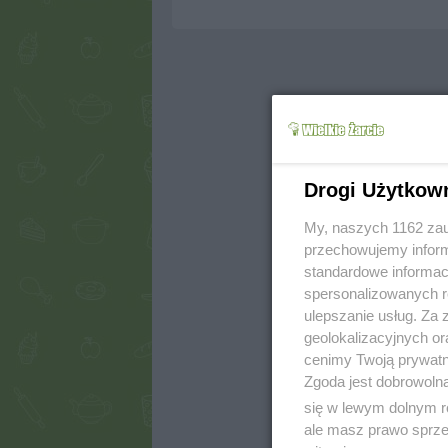
Drogi Użytkow
My, naszych 1162 zau
przechowujemy informa
standardowe informac
spersonalizowanych re
ulepszanie usług. Za
geolokalizacyjnych or
cenimy Twoją prywatno
Zgoda jest dobrowoln
się w lewym dolnym r
ale masz prawo sprzec