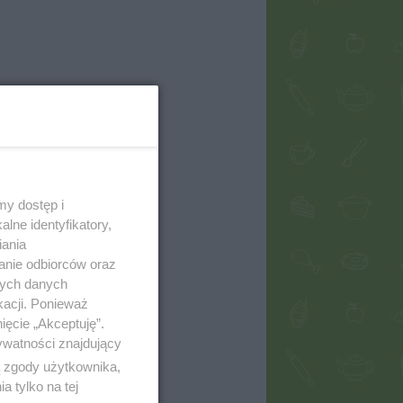
my dostęp i
lne identyfikatory,
iania
anie odbiorców oraz
nych danych
kacji. Ponieważ
ięcie „Akceptuję”.
ywatności znajdujący
ą zgody użytkownika,
 tylko na tej