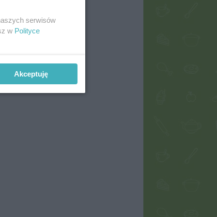
 naszych serwisów
esz w
Polityce
Akceptuję