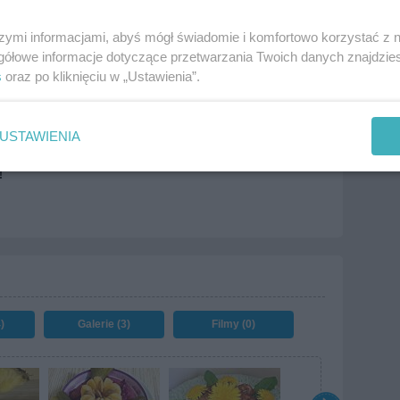
szymi informacjami, abyś mógł świadomie i komfortowo korzystać z
czarek
Ryże i kasze
Wielkanoc
gółowe informacje dotyczące przetwarzania Twoich danych znajdzi
s
oraz po kliknięciu w „Ustawienia”.
fasolka
kukurydza
natka.
olej
papryka
pieczarki
mi
ryż
sos chili
więcej tagów
USTAWIENIA
!
)
Galerie (3)
Filmy (0)