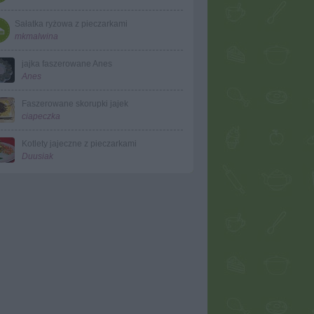
Sałatka ryżowa z pieczarkami
mkmalwina
jajka faszerowane Anes
Anes
Faszerowane skorupki jajek
ciapeczka
Kotlety jajeczne z pieczarkami
Duusiak