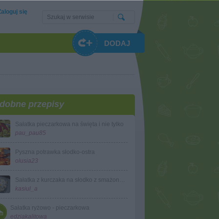
Zaloguj się
DODAJ
dobne przepisy
Sałatka pieczarkowa na święta i nie tylko
pau_pau85
Pyszna potrawka słodko-ostra
olusia23
Sałatka z kurczaka na słodko z smażonymi pieczarkami kasiuli
kasiul_a
Sałatka ryżowo - pieczarkowa
edziakalitowa