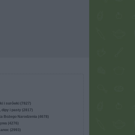
ki i surówki (7827)
 dipy i pasty (2817)
ta Bożego Narodzenia (4678)
ywa (4276)
kanoc (2993)