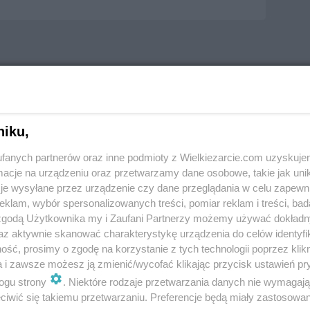
niku,
fanych partnerów oraz inne podmioty z Wielkiezarcie.com uzyskuje
cje na urządzeniu oraz przetwarzamy dane osobowe, takie jak unika
je wysyłane przez urządzenie czy dane przeglądania w celu zapewn
klam, wybór spersonalizowanych treści, pomiar reklam i treści, bad
 zgodą Użytkownika my i Zaufani Partnerzy możemy używać dokład
az aktywnie skanować charakterystykę urządzenia do celów identyfi
ść, prosimy o zgodę na korzystanie z tych technologii poprzez klikn
a i zawsze możesz ją zmienić/wycofać klikając przycisk ustawień pr
ogu strony
. Niektóre rodzaje przetwarzania danych nie wymagaj
iwić się takiemu przetwarzaniu. Preferencje będą miały zastosowania