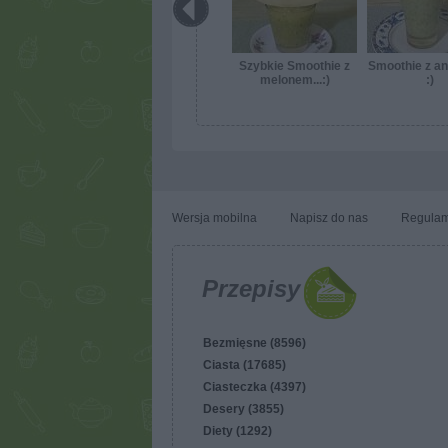
Szybkie Smoothie z
Smoothie z an
melonem...:)
:)
Wersja mobilna
Napisz do nas
Regulam
Przepisy
Bezmięsne (8596)
Ciasta (17685)
Ciasteczka (4397)
Desery (3855)
Diety (1292)