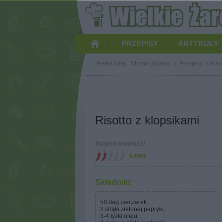
PRZEPISY
ARTYKUŁY
Jesteś tutaj:
Strona główna
/
Przepisy
/
Riso
Risotto z klopsikami
Stopień trudności
Łatwy
Składniki:
50 dag pieczarek,
2 strąki zielonej papryki,
3-4 łyżki oleju,