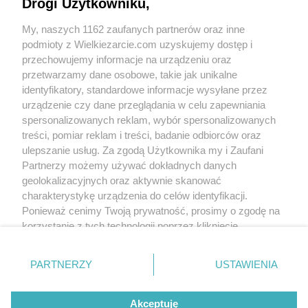
Drogi Użytkowniku,
My, naszych 1162 zaufanych partnerów oraz inne
podmioty z Wielkiezarcie.com uzyskujemy dostęp i
przechowujemy informacje na urządzeniu oraz
przetwarzamy dane osobowe, takie jak unikalne
Grupy:
Kuchnie narodów
Kuchnia polska
Mięso
identyfikatory, standardowe informacje wysyłane przez
Drób
urządzenie czy dane przeglądania w celu zapewniania
Tagi:
roladki
rolady
śląskie rolady
sos
spersonalizowanych reklam, wybór spersonalizowanych
więcej tagów
treści, pomiar reklam i treści, badanie odbiorców oraz
ulepszanie usług. Za zgodą Użytkownika my i Zaufani
Zobacz wszystkie komentarze (
1
)
Partnerzy możemy używać dokładnych danych
gabigold
(2012-03-04 18:10)
geolokalizacyjnych oraz aktywnie skanować
Bardzo fajne te roladki, tez próbuje z czym
charakterystykę urządzenia do celów identyfikacji.
sie da, np z miesem mielonym, albo z
Ponieważ cenimy Twoją prywatność, prosimy o zgodę na
masełkiem i posypane mocno koperkiem,
dają niesamowity aromacik:) polecam
korzystanie z tych technologii poprzez kliknięcie
„Akceptuję”. Zgoda jest dobrowolna i zawsze możesz ją
Skomentuj
zmienić/wycofać klikając przycisk ustawień prywatności
PARTNERZY
USTAWIENIA
znajdujący się w lewym dolnym rogu strony
. Niektóre
rodzaje przetwarzania danych nie wymagają zgody
Wersja mobilna
Napisz do nas
Regulamin
Akceptuję
użytkownika, ale masz prawo sprzeciwić się takiemu