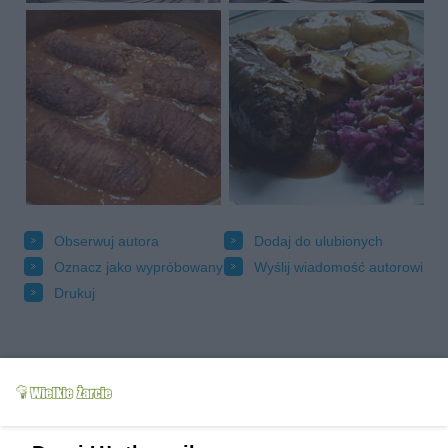
Obserwuj autora
Dodaj do ulubionych
Oznacz jako wypróbowany
Wyślij wiadomość autorowi
Drukuj