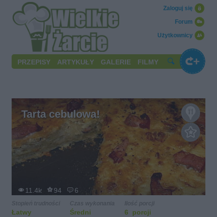
Zaloguj się
Forum
Użytkownicy
PRZEPISY
ARTYKUŁY
GALERIE
FILMY
Tarta cebulowa!
11.4k
94
6
Stopień trudności
Czas wykonania
Ilość porcji
Łatwy
Średni
6 porcji