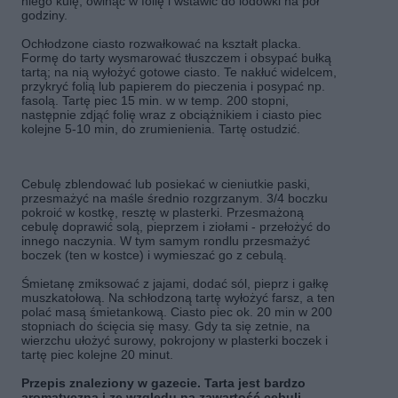
niego kulę, owinąć w folię i wstawić do lodówki na pół
godziny.
Ochłodzone ciasto rozwałkować na kształt placka.
Formę do tarty wysmarować tłuszczem i obsypać bułką
tartą; na nią wyłożyć gotowe ciasto. Te nakłuć widelcem,
przykryć folią lub papierem do pieczenia i posypać np.
fasolą. Tartę piec 15 min. w w temp. 200 stopni,
następnie zdjąć folię wraz z obciążnikiem i ciasto piec
kolejne 5-10 min, do zrumienienia. Tartę ostudzić.
Cebulę zblendować lub posiekać w cieniutkie paski,
przesmażyć na maśle średnio rozgrzanym. 3/4 boczku
pokroić w kostkę, resztę w plasterki. Przesmażoną
cebulę doprawić solą, pieprzem i ziołami - przełożyć do
innego naczynia. W tym samym rondlu przesmażyć
boczek (ten w kostce) i wymieszać go z cebulą.
Śmietanę zmiksować z jajami, dodać sól, pieprz i gałkę
muszkatołową. Na schłodzoną tartę wyłożyć farsz, a ten
polać masą śmietankową. Ciasto piec ok. 20 min w 200
stopniach do ścięcia się masy. Gdy ta się zetnie, na
wierzchu ułożyć surowy, pokrojony w plasterki boczek i
tartę piec kolejne 20 minut.
Przepis znaleziony w gazecie. Tarta jest bardzo
aromatyczna i ze względu na zawartość cebuli -