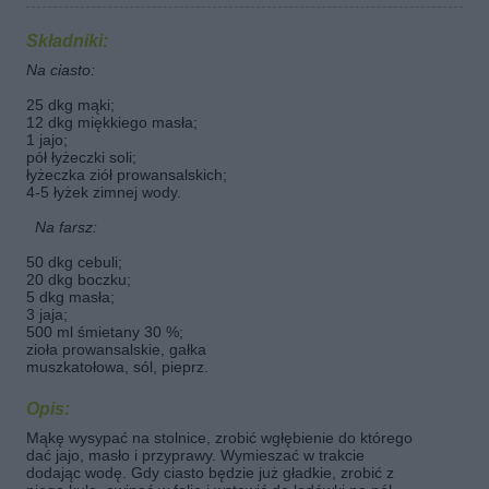
Składniki:
Na ciasto:
25 dkg mąki;
12 dkg miękkiego masła;
1 jajo;
pół łyżeczki soli;
łyżeczka ziół prowansalskich;
4-5 łyżek zimnej wody.
Na farsz:
50 dkg cebuli;
20 dkg boczku;
5 dkg masła;
3 jaja;
500 ml śmietany 30 %;
zioła prowansalskie, gałka
muszkatołowa, sól, pieprz.
Opis:
Mąkę wysypać na stolnice, zrobić wgłębienie do którego
dać jajo, masło i przyprawy. Wymieszać w trakcie
dodając wodę. Gdy ciasto będzie już gładkie, zrobić z