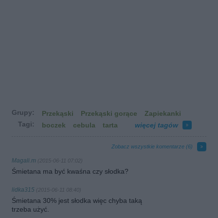
Grupy:
Przekąski
Przekąski gorące
Zapiekanki
Tagi:
boczek
cebula
tarta
więcej tagów
Zobacz wszystkie komentarze (
6
)
Magali.m
(2015-06-11 07:02)
Śmietana ma być kwaśna czy słodka?
lidka315
(2015-06-11 08:40)
Śmietana 30% jest słodka więc chyba taką
trzeba użyć.