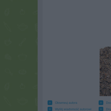
Obserwuj autora
Dod
Wyślij wiadomość autorowi
Dru