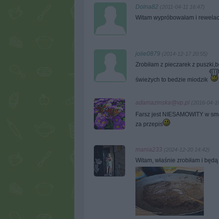
Dolna82
(2011-04-11 16:47)
Witam wypróbowałam i rewelac
jolie0879
(2014-12-17 20:55)
Zrobiłam z pieczarek z puszki,
świeżych to bedzie miodzik
adamazinska@vp.pl
(2016-04-1
Farsz jest NIESAMOWITY w smak
za przepis
mania233
(2024-12-20 14:42)
Witam, właśnie zrobiłam i będą