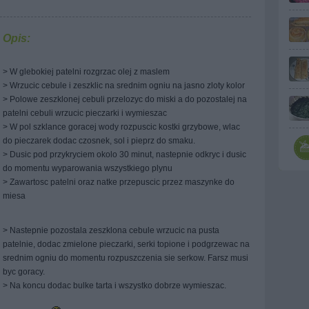
Opis:
> W glebokiej patelni rozgrzac olej z maslem
> Wrzucic cebule i zeszklic na srednim ogniu na jasno zloty kolor
> Polowe zeszklonej cebuli przelozyc do miski a do pozostalej na
patelni cebuli wrzucic pieczarki i wymieszac
> W pol szklance goracej wody rozpuscic kostki grzybowe, wlac
do pieczarek dodac czosnek, sol i pieprz do smaku.
> Dusic pod przykryciem okolo 30 minut, nastepnie odkryc i dusic
do momentu wyparowania wszystkiego plynu
> Zawartosc patelni oraz natke przepuscic przez maszynke do
miesa
> Nastepnie pozostala zeszklona cebule wrzucic na pusta
patelnie, dodac zmielone pieczarki, serki topione i podgrzewac na
srednim ogniu do momentu rozpuszczenia sie serkow. Farsz musi
byc goracy.
> Na koncu dodac bulke tarta i wszystko dobrze wymieszac.