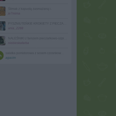
Ślimak z kapustą zasmażaną i..
je7mima
PYSZNIUTEŃKIE KROKIETY Z PIECZARKAMI I CEBULKĄ - banalnie proste!
ania_2288
NALEŚNIKI z farszem pieczarkowo-szpinakowym
niebieskafarba
sałatka pomidorowa z sosem czosnkowym
agacim