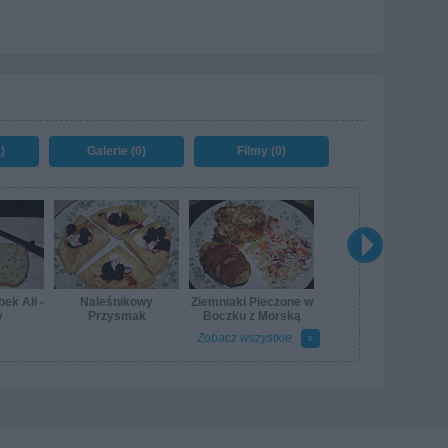
)
Galerie (0)
Filmy (0)
ek Ali -
Naleśnikowy
Ziemniaki Pieczone w
y
Przysmak
Boczku z Morską
Solą, Rozmarynem i
Zobacz wszystkie
Papryką