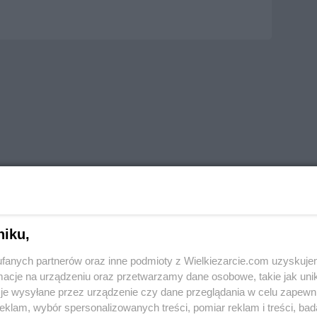
niku,
fanych partnerów oraz inne podmioty z Wielkiezarcie.com uzyskuje
cje na urządzeniu oraz przetwarzamy dane osobowe, takie jak unika
je wysyłane przez urządzenie czy dane przeglądania w celu zapewn
klam, wybór spersonalizowanych treści, pomiar reklam i treści, bad