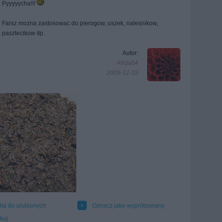
Pyyyyycha!!!
Farsz mozna zastosowac do pierogow, uszek, nalesnikow,
pasztecikow itp.
Autor:
Alicja64
2009-12-19
aj do ulubionych
Oznacz jako wypróbowany
kuj