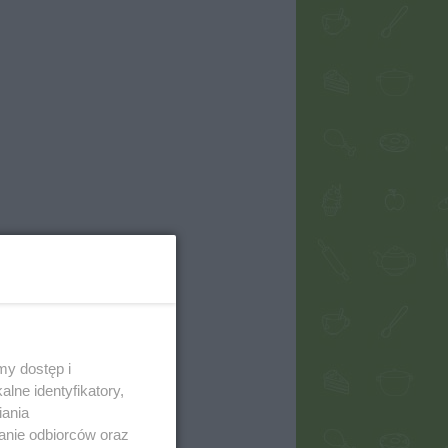
my dostęp i
lne identyfikatory,
iania
anie odbiorców oraz