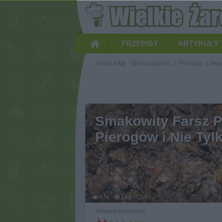
PRZEPISY
ARTYKUŁY
Jesteś tutaj:
Strona główna
/
Przepisy
/
Smak
Smakowity Farsz P
Pierogȯw i Nie Tyl
47k
588
8
Stopień trudności