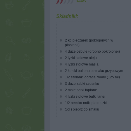
Łatwy
Składniki:
2 kg pieczarek (pokrojonych w
plasterki)
4 duze cebule (drobno pokrojonej)
2 lyzki stolowe oleju
4 lyzki stolowe masla
2 kostki bulionu o smaku grzybowym
1/2 szklanki goracej wody (125 ml)
3 duze zabki czosnku
2 male serki topione
4 lyzki stolowe bulki tartej
1/2 peczka natki pietruszki
Sol i pieprz do smaku