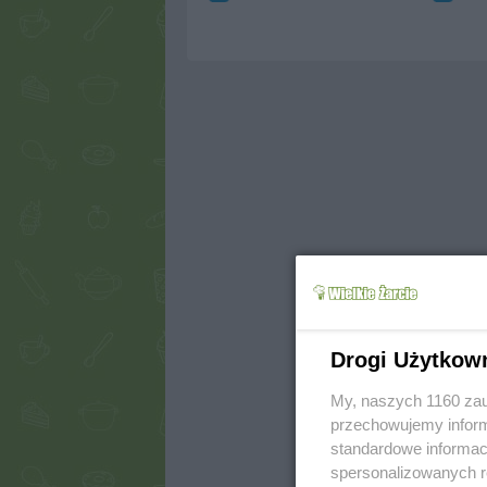
Drogi Użytkow
My, naszych 1160 zau
przechowujemy informa
standardowe informac
spersonalizowanych re