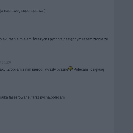
ja naprawdę super sprawa:)
bo akurat nie miałam świeżych i pychota,następnym razem zrobie ze
0 14:23)
u. Zrobiłam z nim pierogi, wyszły pyszne
Polecam i dziękuję
 jajka faszerowane, farsz pycha,polecam