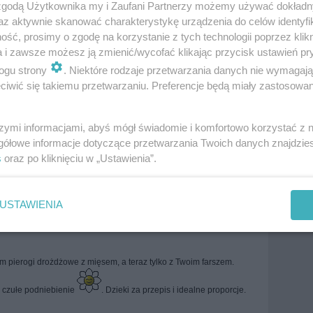
 zgodą Użytkownika my i Zaufani Partnerzy możemy używać dokład
az aktywnie skanować charakterystykę urządzenia do celów identyfi
ść, prosimy o zgodę na korzystanie z tych technologii poprzez klikn
a i zawsze możesz ją zmienić/wycofać klikając przycisk ustawień pr
uchnia polska
Potrawy mączne
Potrawy z grzybów
Święta Bożego Narodzenia
Potrawy wigilijne
Warzywa
ogu strony
. Niektóre rodzaje przetwarzania danych nie wymagaj
i
więcej tagów
iwić się takiemu przetwarzaniu. Preferencje będą miały zastosowania
szymi informacjami, abyś mógł świadomie i komfortowo korzystać z
Zobacz wszystkie komentarze (
8
)
gółowe informacje dotyczące przetwarzania Twoich danych znajdzi
s
oraz po kliknięciu w „Ustawienia”.
 farszem te take długie makaronowe rurki(zapomniałam jak sie ten
e w sosie beszamelowym, posypane serem żółtym
USTAWIENIA
 niedalekiej przyszłości,,,przepis laduje w ulubionych
m pierogi drożdżowe z mięsem, a teraz tylko z Twoim farszem.
a czułe podniebienie
. Dzieki za przepis i idealne proporcje.