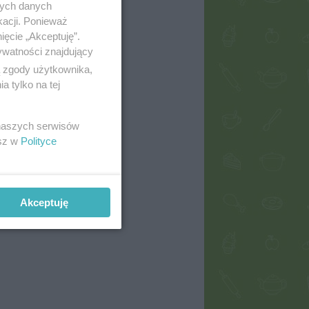
nych danych
kacji. Ponieważ
ięcie „Akceptuję”.
ywatności znajdujący
ą zgody użytkownika,
 tylko na tej
 naszych serwisów
esz w
Polityce
Akceptuję