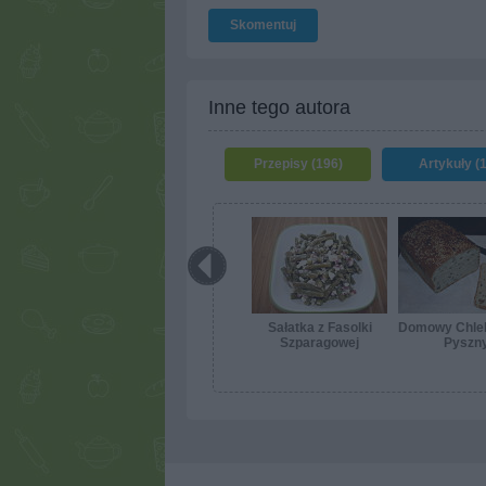
Skomentuj
Inne tego autora
Przepisy (196)
Artykuły (1
Sałatka z Fasolki
Domowy Chleb
Szparagowej
Pyszn