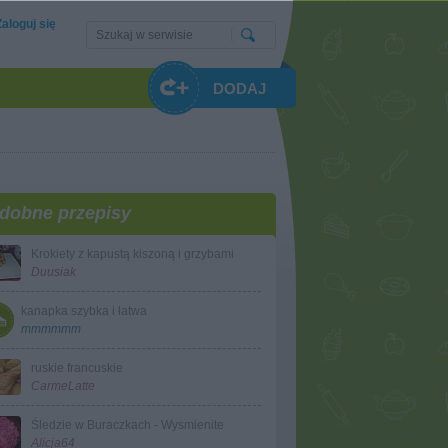
Zaloguj się
DODAJ
dobne przepisy
Krokiety z kapustą kiszoną i grzybami
Duusiak
kanapka szybka i łatwa
mmmmmm
ruskie francuskie
CarmeLatte
Śledzie w Buraczkach - Wysmienite
Alicja64