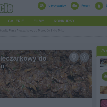
Użytkownicy
Forum
GALERIE
FILMY
KONKURSY
owity Farsz Pieczarkowy do Pierogȯw i Nie Tylko
Po
ieczarkowy do
ko