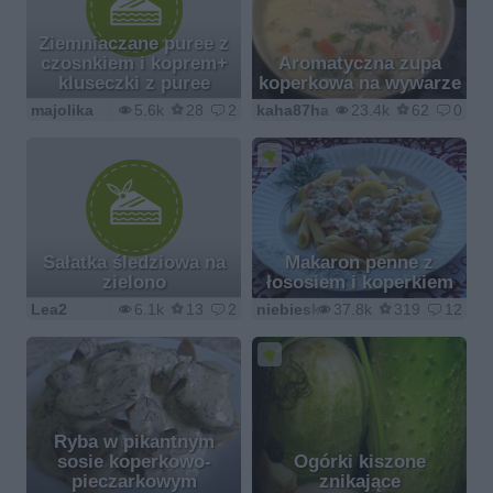
Ziemniaczane puree z
czosnkiem i koprem+
Aromatyczna zupa
kluseczki z puree
koperkowa na wywarze
majolika
5.6k
28
2
kaha87ha
23.4k
62
0
Sałatka śledziowa na
Makaron penne z
zielono
łososiem i koperkiem
Lea2
6.1k
13
2
niebieska-różyczka
37.8k
319
12
Ryba w pikantnym
sosie koperkowo-
Ogórki kiszone
pieczarkowym
znikające