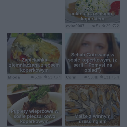
Ryż z
cukinią,czosnkiem i
koperkiem
evita0007
5k
29
2
Schab Gotowany w
Zapiekanka
sosie koperkowym. (z
ziemniaczana z sosem
serii " Pomysł na
koperkowym
obiad")
Mloda
6.9k
53
4
Corin
53.4k
131
4
Puplety wieprzowe w
sosie pieczarkowo
Małże z winnym
koperkowym
dressingiem