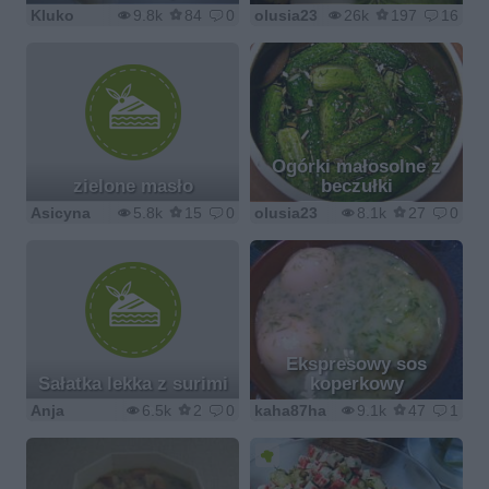
Kluko
9.8k
84
0
olusia23
26k
197
16
Ogórki małosolne z
zielone masło
beczułki
Asicyna
5.8k
15
0
olusia23
8.1k
27
0
Ekspresowy sos
Sałatka lekka z surimi
koperkowy
Anja
6.5k
2
0
kaha87ha
9.1k
47
1