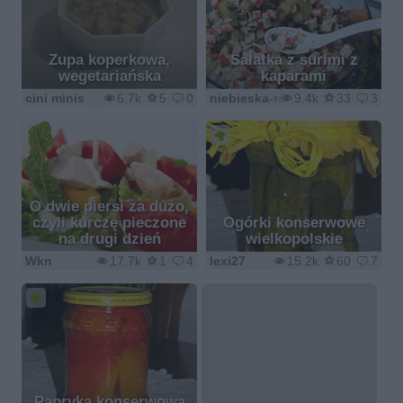
Zupa koperkowa,
Sałatka z surimi z
wegetariańska
kaparami
cini minis
6.7k
5
0
niebieska-różyczka
9.4k
33
3
O dwie piersi za dużo,
czyli kurczę pieczone
Ogórki konserwowe
na drugi dzień
wielkopolskie
Wkn
17.7k
1
4
lexi27
15.2k
60
7
Papryka konserwowa