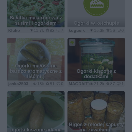
Sałatka makaronowa z
surimi i ogórkiem
Ogórki w ketchupie
Kluko
11.7k
92
7
kogucik
15.3k
36
0
Ogórki małosolne
bardzo aromatyczne z
Ogórki kiszone z
liśćmi:)
dodatkami
jaska2503
13k
81
0
MAGDAITYLE
21.2k
87
1
Bigos z młodej kapusty
ogórki kiszone adama
na zawołanie