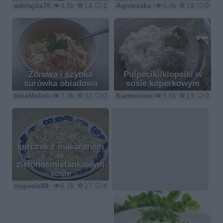
adelajda78
4.5k
14
1
Agnieszka i Slawek
6.4k
19
0
Zdrowa i szybka
Pulpeciki/klopsiki w
surówka obiadowa
sosie koperkowym
InkaMalinka
7.3k
32
0
KarmelowaOna
9.6k
19
0
kurczak z makaronem
w
zielonośmietankowym
sosie
miguela88
6.2k
27
4