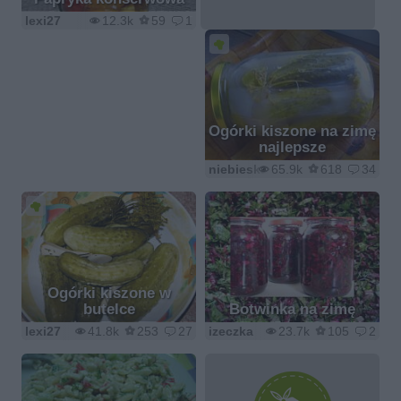
lexi27
12.3k
59
1
Ogórki kiszone na zimę
najlepsze
niebieska-różyczka
65.9k
618
34
Ogórki kiszone w
butelce
Botwinka na zimę
lexi27
41.8k
253
27
izeczka
23.7k
105
2