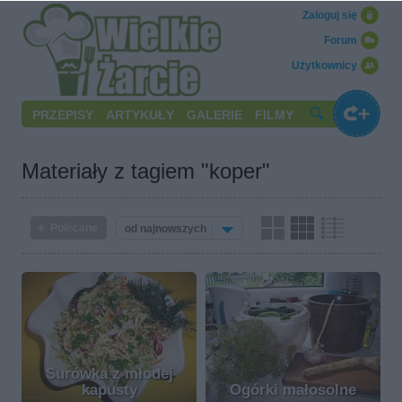
Zaloguj się
Forum
Użytkownicy
PRZEPISY
ARTYKUŁY
GALERIE
FILMY
Materiały z tagiem "koper"
Polecane
od najnowszych
Surówka z młodej
kapusty
Ogórki małosolne