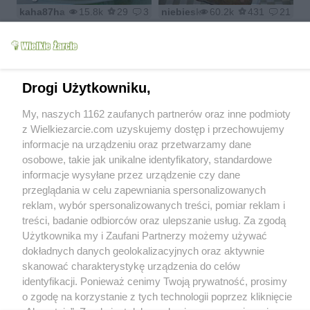
kaha87ha
15.8k
29
3
niebieska-różyczka
60.2k
431
21
Drogi Użytkowniku,
Sos koperkowy do
jajek na twardo
My, naszych 1162 zaufanych partnerów oraz inne podmioty
Sałatka z krabów
pulpetów parówek
z Wielkiezarcie.com uzyskujemy dostęp i przechowujemy
Łada
7.1k
14
0
emeska1974
60.8k
72
4
informacje na urządzeniu oraz przetwarzamy dane
osobowe, takie jak unikalne identyfikatory, standardowe
informacje wysyłane przez urządzenie czy dane
przeglądania w celu zapewniania spersonalizowanych
reklam, wybór spersonalizowanych treści, pomiar reklam i
treści, badanie odbiorców oraz ulepszanie usług. Za zgodą
Protal - kuleczki rybne
Użytkownika my i Zaufani Partnerzy możemy używać
Buraczki kiszone
pod kwaśnym sosem
dokładnych danych geolokalizacyjnych oraz aktywnie
crisen
17.3k
98
5
Pola42
8.3k
131
7
skanować charakterystykę urządzenia do celów
identyfikacji. Ponieważ cenimy Twoją prywatność, prosimy
o zgodę na korzystanie z tych technologii poprzez kliknięcie
1
2
>