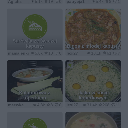
Agiatis
5.1k
19
0
patrycja1
5.4k
9
1
Surówka ze świeżej
kapusty
Bigos z młodej kapusty
mamalenki
5.6k
10
0
lexi27
18.1k
61
7
Kalafiorowa z
Jajka w sosie
koperkiem.
koperkowym
msewka
4.3k
8
0
lexi27
31.4k
268
11