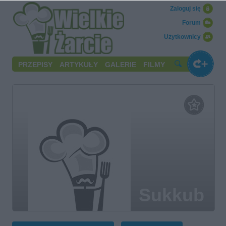
Zaloguj się
Forum
Użytkownicy
PRZEPISY
ARTYKUŁY
GALERIE
FILMY
Sukkub