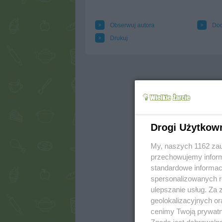
Obserwuj autora
Dod
Drukuj
Drogi Użytkow
My, naszych 1162 zau
przechowujemy informa
standardowe informac
spersonalizowanych re
ulepszanie usług. Za
geolokalizacyjnych or
cenimy Twoją prywatno