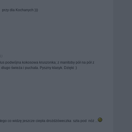
e przy dla Kochanych )))
1)
plus podwójna kokosowa kruszonka; z manitoby pół na pół z
 dlugo świeża i puchata. Pyszny klasyk. Dzięki :)
z tego co widzę jeszcze ciepła drożdżóweczka szła pod nóż ...