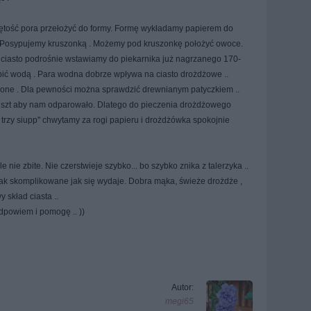
bjętość pora przełożyć do formy. Formę wykładamy papierem do
. Posypujemy kruszonką . Możemy pod kruszonkę położyć owoce.
ciasto podrośnie wstawiamy do piekarnika już nagrzanego 170-
pić wodą . Para wodna dobrze wpływa na ciasto drożdżowe ..
czone . Dla pewności można sprawdzić drewnianym patyczkiem ..
ruszt aby nam odparowało. Dlatego do pieczenia drożdżowego
, trzy siupp'' chwytamy za rogi papieru i drożdżówka spokojnie
e nie zbite. Nie czerstwieje szybko... bo szybko znika z talerzyka ..
 tak skomplikowane jak się wydaje. Dobra mąka, świeże drożdże ,
 skład ciasta ..
odpowiem i pomogę .. ))
Autor:
megi65