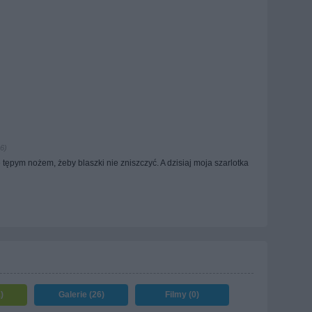
6)
e tępym nożem, żeby blaszki nie zniszczyć. A dzisiaj moja szarlotka
)
Galerie (26)
Filmy (0)