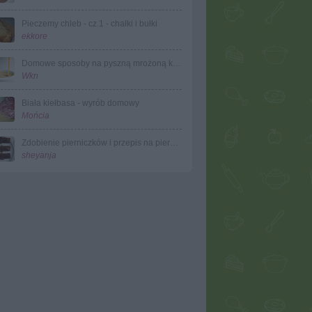
Pieczemy chleb - cz.1 - chałki i bułki
ekkore
Domowe sposoby na pyszną mrożoną kawę
Wkn
Biała kiełbasa - wyrób domowy
Mońcia
Zdobienie pierniczków i przepis na pierniczki mojej teściowej
sheyanja