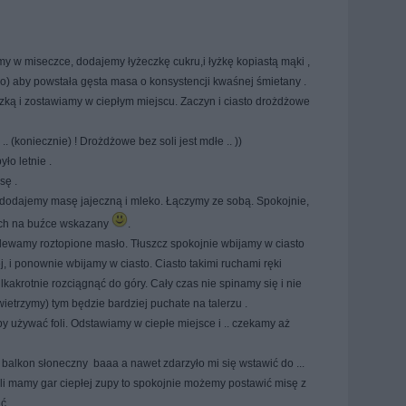
 w miseczce, dodajemy łyżeczkę cukru,i łyżkę kopiastą mąki ,
o) aby powstała gęsta masa o konsystencji kwaśnej śmietany .
ką i zostawiamy w ciepłym miejscu. Zaczyn i ciasto drożdżowe
 (koniecznie) ! Drożdżowe bez soli jest mdłe .. ))
ło letnie .
sę .
dodajemy masę jajeczną i mleko. Łączymy ze sobą. Spokojnie,
iech na buźce wskazany
.
wlewamy roztopione masło. Tłuszcz spokojnie wbijamy w ciasto
, i ponownie wbijamy w ciasto. Ciasto takimi ruchami ręki
akrotnie rozciągnąć do góry. Cały czas nie spinamy się i nie
ietrzymy) tym będzie bardziej puchate na talerzu .
y używać foli. Odstawiamy w ciepłe miejsce i .. czekamy aż
 balkon słoneczny baaa a nawet zdarzyło mi się wstawić do ...
śli mamy gar ciepłej zupy to spokojnie możemy postawić misę z
ć .