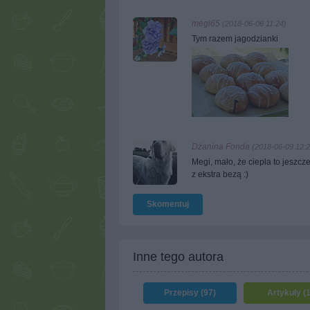
megi65
(2018-06-06 11:24)
Tym razem jagodzianki
Dżanina Fonda
(2018-06-09 12:2
Megi, mało, że ciepła to jeszcz
z ekstra bezą :)
Skomentuj
Inne tego autora
Przepisy (97)
Artykuły (1