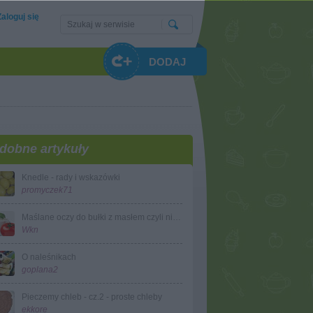
Zaloguj się
DODAJ
dobne artykuły
Knedle - rady i wskazówki
promyczek71
Maślane oczy do bułki z masłem czyli niech żyją świeże zioła na śniadanie
Wkn
O naleśnikach
goplana2
Pieczemy chleb - cz.2 - proste chleby
ekkore