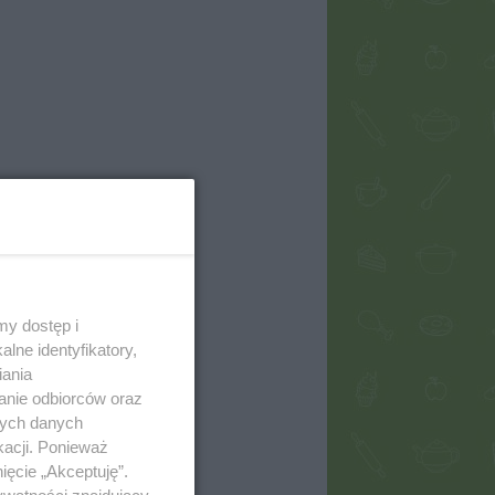
my dostęp i
lne identyfikatory,
iania
anie odbiorców oraz
nych danych
kacji. Ponieważ
ięcie „Akceptuję”.