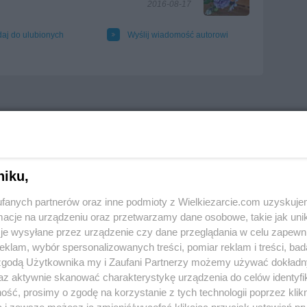
2016-08-17
aj do ulubionych
Wyślij wiadomość autorowi
niku,
fanych partnerów oraz inne podmioty z Wielkiezarcie.com uzyskuje
cje na urządzeniu oraz przetwarzamy dane osobowe, takie jak unika
je wysyłane przez urządzenie czy dane przeglądania w celu zapewn
klam, wybór spersonalizowanych treści, pomiar reklam i treści, bad
 zgodą Użytkownika my i Zaufani Partnerzy możemy używać dokład
az aktywnie skanować charakterystykę urządzenia do celów identyfi
ść, prosimy o zgodę na korzystanie z tych technologii poprzez klikn