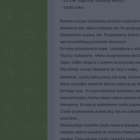
- 1/4 szkl. mąki (lub odrobinę więcej )
- 4 łyżki cukru
Robimy rozczyn drożdżowy drożdże rozkruszamy
dolewamy tyle mleka (ciepłego ale nie gorąceg
Odstawiamy na parę min. Przykrywamy ścierecz
wprost uwielbiają promienie słoneczne.
Do misy przesiewamy mąkę i pamiętamy o soli ..
Tłuszcz roztapiamy. Mleko podgrzewamy aby by
Jajka i żółtko ubijamy z cukrem na puszystą ma
Wyrośnięty zaczyn wkładamy do misy z mąką , 
delikatnie, czystą łapką prawą lub lewą. Uśm
Kiedy wszystkie składniki dobrze połączą się 
formując kulę . Po paru minutach dolewamy olej
napowietrzamy, można nawet całymi palcami kilk
stresujemy. Im więcej wyklepiemy ciasto (napow
Ciasto przykrywamy ściereczką. Nie ma potrzeb
podrośnie .
Wykorzystuję wszelkie ciepłe miejsca (parapet,
ciepłego bębna suszarki do bielizny) Nawet je
ciastem. Zupa ogrzeje ciasto i pomoże wyrosną