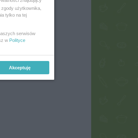
ywatności znajdujący
ą zgody użytkownika,
 tylko na tej
 naszych serwisów
esz w
Polityce
Akceptuję