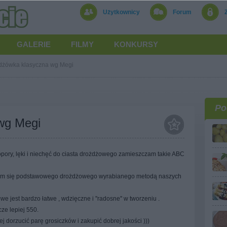
Użytkownicy
Forum
GALERIE
FILMY
KONKURSY
dżówka klasyczna wg Megi
Po
wg Megi
pory, lęki i niechęć do ciasta drożdżowego zamieszczam takie ABC
łam się podstawowego drożdżowego wyrabianego metodą naszych
jest bardzo łatwe , wdzięczne i ''radosne'' w tworzeniu .
ze lepiej 550.
j dorzucić parę grosiczków i zakupić dobrej jakości )))