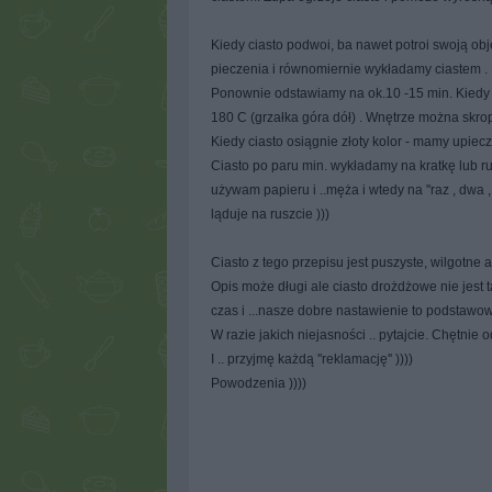
Kiedy ciasto podwoi, ba nawet potroi swoją o
pieczenia i równomiernie wykładamy ciastem 
Ponownie odstawiamy na ok.10 -15 min. Kiedy 
180 C (grzałka góra dół) . Wnętrze można skro
Kiedy ciasto osiągnie złoty kolor - mamy upie
Ciasto po paru min. wykładamy na kratkę lub 
używam papieru i ..męża i wtedy na ''raz , dwa 
ląduje na ruszcie )))
Ciasto z tego przepisu jest puszyste, wilgotne al
Opis może długi ale ciasto drożdżowe nie jest
czas i ...nasze dobre nastawienie to podstawowy
W razie jakich niejasności .. pytajcie. Chętnie 
I .. przyjmę każdą ''reklamację'' ))))
Powodzenia ))))