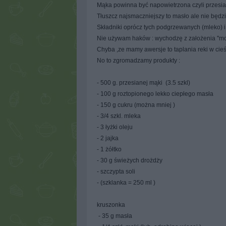
Mąka powinna być napowietrzona czyli przesian
Tłuszcz najsmaczniejszy to masło ale nie będzi
Składniki oprócz tych podgrzewanych (mleko) 
Nie używam haków : wychodzę z założenia ''moja
Chyba ,ze mamy awersje to taplania reki w cieś
No to zgromadzamy produkty :
- 500 g. przesianej mąki (3.5 szkl)
- 100 g roztopionego lekko ciepłego masła
- 150 g cukru (można mniej )
- 3/4 szkl. mleka
- 3 łyżki oleju
- 2 jajka
- 1 żółtko
- 30 g świeżych drożdży
- szczypta soli
- (szklanka = 250 ml )
kruszonka
- 35 g masła