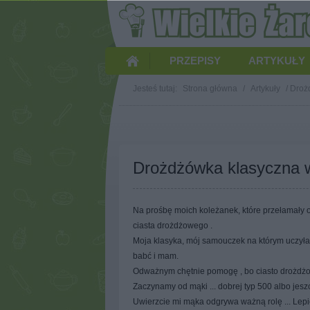
PRZEPISY
ARTYKUŁY
Jesteś tutaj:
Strona główna
/
Artykuły
/
Droż
Drożdżówka klasyczna 
Na prośbę moich koleżanek, które przełamały o
ciasta drożdżowego .
Moja klasyka, mój samouczek na którym uczy
babć i mam.
Odważnym chętnie pomogę , bo ciasto drożdżowe 
Zaczynamy od mąki ... dobrej typ 500 albo jeszc
Uwierzcie mi mąka odgrywa ważną rolę ... Lepie