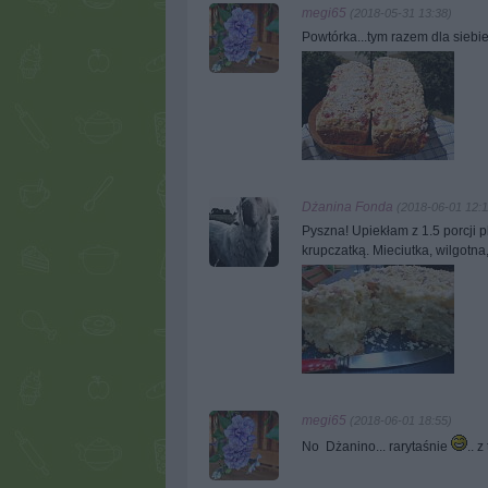
megi65
(2018-05-31 13:38)
Powtórka...tym razem dla siebi
Dżanina Fonda
(2018-06-01 12:1
Pyszna! Upiekłam z 1.5 porcji 
krupczatką. Mieciutka, wilgotna,
megi65
(2018-06-01 18:55)
No Dżanino... rarytaśnie
.. 