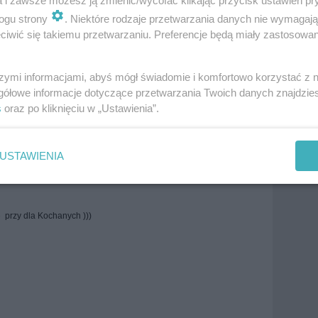
a i zawsze możesz ją zmienić/wycofać klikając przycisk ustawień pr
ogu strony
. Niektóre rodzaje przetwarzania danych nie wymagaj
iwić się takiemu przetwarzaniu. Preferencje będą miały zastosowania
szymi informacjami, abyś mógł świadomie i komfortowo korzystać z
gółowe informacje dotyczące przetwarzania Twoich danych znajdzi
s
oraz po kliknięciu w „Ustawienia”.
więcej tagów
USTAWIENIA
Zobacz wszystkie komentarze (
14
)
e przy dla Kochanych )))