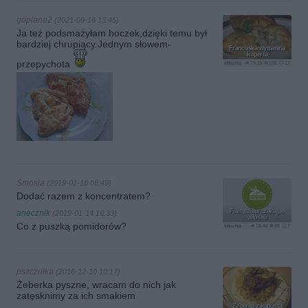
goplana2
(2021-09-16 13:45)
Ja też podsmażyłam boczek,dzięki temu był
bardziej chrupiący.Jednym słowem-
Francuska wytrawna
koperta
przepychota
vikunia
19.1k
205
12
Smosia
(2019-01-16 08:49)
Dodać razem z koncentratem?
Filety z kurczaka po
anecznik
(2019-01-14 16:33)
włosku
Co z puszką pomidorów?
vikunia
18.4k
88
7
pszczolka
(2016-12-10 10:17)
Żeberka pyszne, wracam do nich jak
zatęsknimy za ich smakiem
Żeberka z kapustą