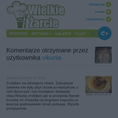
Zaloguj się
Forum
Użytkownicy
PRZEPISY
ARTYKUŁY
GALERIE
FILMY
Komentarze otrzymane przez
użytkownika
vikunia
goplana2
(2022-01-16 18:26)
Zrobiłam na dzisiejszy obiad. Zakupione
żeberka nie były zbyt chude,to wytopił się z
nich tłuszczyk i nie musiałam dodawać
Żeberka z kapustą
vikunia
16.1k
107
7
oleju.Resztę zrobiłam jak w przepisie.Nawet
troszkę mi chwyciła na brązowo kapusta,co
jeszcze podrasowało smak potrawy. Wyszło
przepysznie.