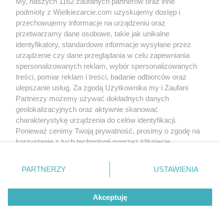
My, naszych 1162 zaufanych partnerów oraz inne
Co roku ten sam numer, Twój pasztet gości
na naszym stole na każde święta oraz inne
podmioty z Wielkiezarcie.com uzyskujemy dostęp i
podniosłe uroczystości :) Dusi się właśnie :D
przechowujemy informacje na urządzeniu oraz
Pozdrawiam , Wesołych Świąt
przetwarzamy dane osobowe, takie jak unikalne
identyfikatory, standardowe informacje wysyłane przez
urządzenie czy dane przeglądania w celu zapewniania
vikunia
(2015-08-06 16:54)
spersonalizowanych reklam, wybór spersonalizowanych
nie piekłam tego ciasta z owocami ale warto
spróbować :)
treści, pomiar reklam i treści, badanie odbiorców oraz
Placek drożdżowy
kobiety pracującej
ulepszanie usług. Za zgodą Użytkownika my i Zaufani
azieczka
(2015-08-01 20:00)
vikunia
8k
61
13
Mam pytanie: czy można po tych 7 godzinach
Partnerzy możemy używać dokładnych danych
wyłożyć na ciasto owoce i kruszonkę, a
geolokalizacyjnych oraz aktywnie skanować
dopiero wtedy upiec? z góry dziękuję za
charakterystykę urządzenia do celów identyfikacji.
odpowiedź.
Ponieważ cenimy Twoją prywatność, prosimy o zgodę na
korzystanie z tych technologii poprzez kliknięcie
„Akceptuję”. Zgoda jest dobrowolna i zawsze możesz ją
1
2
3
4
5
6
7
...
14
>
zmienić/wycofać klikając przycisk ustawień prywatności
PARTNERZY
USTAWIENIA
znajdujący się w lewym dolnym rogu strony
. Niektóre
rodzaje przetwarzania danych nie wymagają zgody
Wersja mobilna
Napisz do nas
Regulamin
Akceptuję
użytkownika, ale masz prawo sprzeciwić się takiemu
Polityka cookies
Polityka prywatności
Reklama
przetwarzaniu. Preferencje będą miały zastosowania tylko
na tej witrynie.