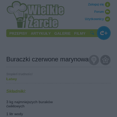
Zaloguj się
Forum
Użytkownicy
PRZEPISY
ARTYKUŁY
GALERIE
FILMY
Buraczki czerwone marynowane
Stopień trudności
Łatwy
Składniki:
3 kg najmniejszych buraków
ćwikłowych
1 litr wody