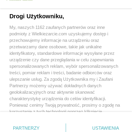
Oznacz jako wypróbowany
Wyślij wiadomość autorowi
Drukuj
Drogi Użytkowniku,
My, naszych 1162 zaufanych partnerów oraz inne
podmioty z Wielkiezarcie.com uzyskujemy dostęp i
przechowujemy informacje na urządzeniu oraz
przetwarzamy dane osobowe, takie jak unikalne
identyfikatory, standardowe informacje wysyłane przez
urządzenie czy dane przeglądania w celu zapewniania
spersonalizowanych reklam, wybór spersonalizowanych
treści, pomiar reklam i treści, badanie odbiorców oraz
ulepszanie usług. Za zgodą Użytkownika my i Zaufani
Partnerzy możemy używać dokładnych danych
Grupy:
Przetwory
Przetwory warzywne
geolokalizacyjnych oraz aktywnie skanować
charakterystykę urządzenia do celów identyfikacji.
Ponieważ cenimy Twoją prywatność, prosimy o zgodę na
Nikt jeszcze nie napisał opinii. Bądź pierwszy!
korzystanie z tych technologii poprzez kliknięcie
„Akceptuję”. Zgoda jest dobrowolna i zawsze możesz ją
Skomentuj
zmienić/wycofać klikając przycisk ustawień prywatności
PARTNERZY
USTAWIENIA