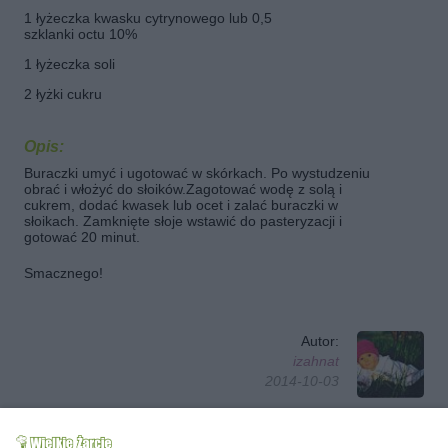
1 łyżeczka kwasku cytrynowego lub 0,5
szklanki octu 10%
1 łyżeczka soli
2 łyżki cukru
Opis:
Buraczki umyć i ugotować w skórkach. Po wystudzeniu
obrać i włożyć do słoików.Zagotować wodę z solą i
cukrem, dodać kwasek lub ocet i zalać buraczki w
słoikach. Zamknięte słoje wstawić do pasteryzacji i
gotować 20 minut.
Smacznego!
Autor:
izahnat
2014-10-03
Obserwuj autora
Dodaj do ulubionych