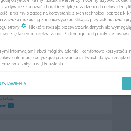
 zgodą Użytkownika my i Zaufani Partnerzy możemy używać dokład
az aktywnie skanować charakterystykę urządzenia do celów identyfi
ść, prosimy o zgodę na korzystanie z tych technologii poprzez klikn
a i zawsze możesz ją zmienić/wycofać klikając przycisk ustawień pr
ogu strony
. Niektóre rodzaje przetwarzania danych nie wymagaj
iwić się takiemu przetwarzaniu. Preferencje będą miały zastosowania
szymi informacjami, abyś mógł świadomie i komfortowo korzystać z
gółowe informacje dotyczące przetwarzania Twoich danych znajdzi
s
oraz po kliknięciu w „Ustawienia”.
USTAWIENIA
czekoladą
agów