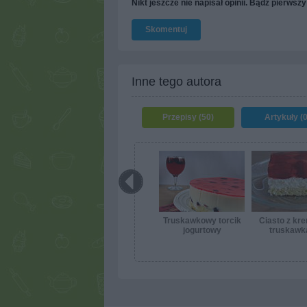
Nikt jeszcze nie napisał opinii. Bądź pierwszy
Skomentuj
Inne tego autora
Przepisy (50)
Artykuły (0
Truskawkowy torcik
Ciasto z kr
jogurtowy
truskawk