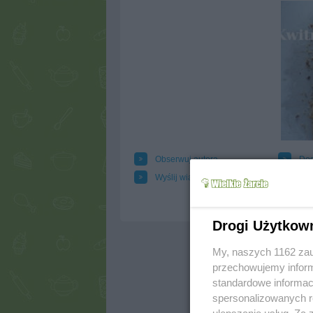
Obserwuj autora
Dod
Wyślij wiadomość autorowi
Dru
Drogi Użytkow
My, naszych 1162 zau
przechowujemy informa
standardowe informac
spersonalizowanych re