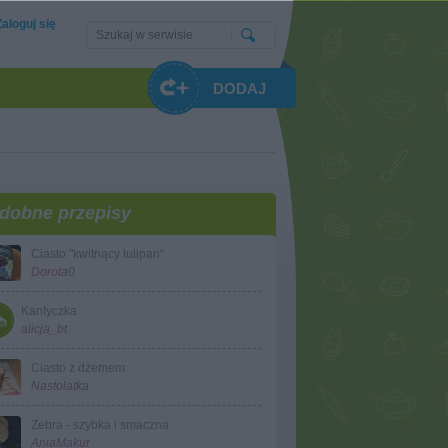
Zaloguj się
DODAJ
dobne przepisy
Ciasto "kwitnący tulipan"
Dorota0
Kantyczka
alicja_bt
Ciasto z dżemem
Nastolatka
Zebra - szybka i smaczna
AniaMakut