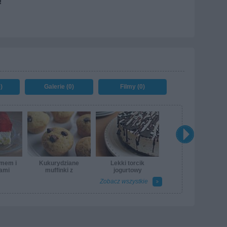
!
)
Galerie (0)
Filmy (0)
emem i
Kukurydziane
Lekki torcik
ami
muffinki z
jogurtowy
czekoladowymi
Zobacz wszystkie
kropeczkami