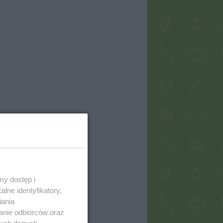
my dostęp i
lne identyfikatory,
iania
anie odbiorców oraz