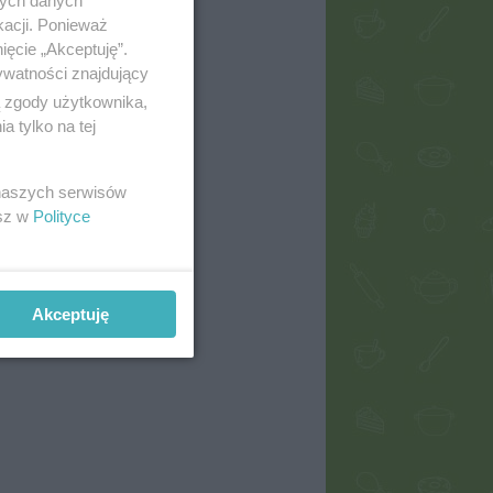
nych danych
kacji. Ponieważ
ięcie „Akceptuję”.
ywatności znajdujący
ą zgody użytkownika,
 tylko na tej
 naszych serwisów
esz w
Polityce
Akceptuję