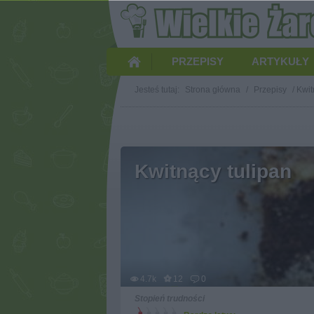
PRZEPISY
ARTYKUŁY
Jesteś tutaj:
Strona główna
/
Przepisy
/
Kwit
Kwitnący tulipan
4.7k
12
0
Stopień trudności