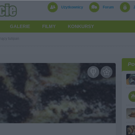
Użytkownicy
Forum
GALERIE
FILMY
KONKURSY
nący tulipan
Po