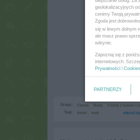
ulepszanie usług. Za
geolokalizacyjnych or
cenimy Twoją prywatno
Zgoda jest dobrowoln
się w lewym dolnym r
ale masz prawo sprzec
witrynie.
Zapoznaj się z poniż
internetowych. Szcze
Prywatności
i
Cookie
PARTNERZY
Grupy:
Ciasta
Baby
Ciasta z kakao i 
Tagi:
kisiel
mak
więcej t