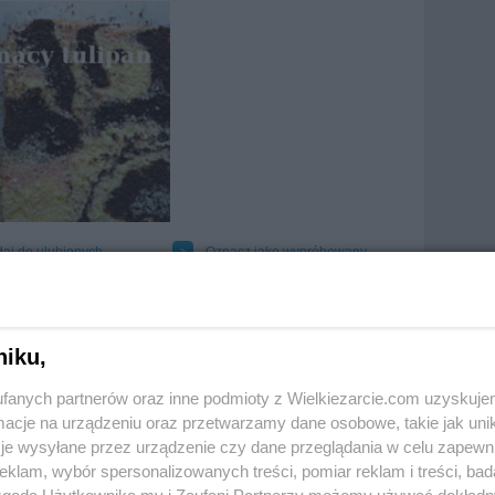
aj do ulubionych
Oznacz jako wypróbowany
kuj
niku,
fanych partnerów oraz inne podmioty z Wielkiezarcie.com uzyskuje
cje na urządzeniu oraz przetwarzamy dane osobowe, takie jak unika
je wysyłane przez urządzenie czy dane przeglądania w celu zapewn
klam, wybór spersonalizowanych treści, pomiar reklam i treści, bad