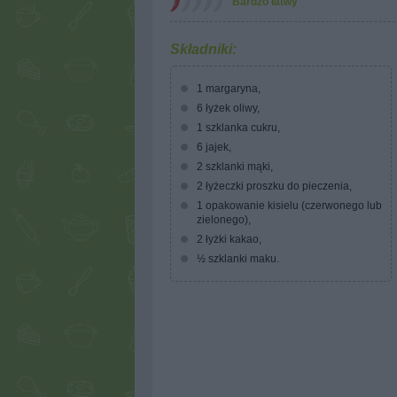
Bardzo łatwy
Składniki:
1 margaryna,
6 łyżek oliwy,
1 szklanka cukru,
6 jajek,
2 szklanki mąki,
2 łyżeczki proszku do pieczenia,
1 opakowanie kisielu (czerwonego lub
zielonego),
2 łyżki kakao,
½ szklanki maku.