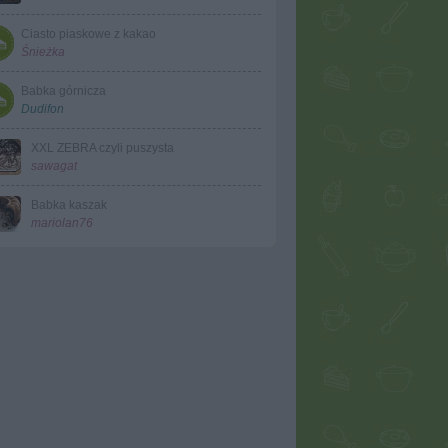
Ciasto piaskowe z kakao
Śnieżka
Babka górnicza
Dudifon
XXL ZEBRA czyli puszysta
sawagat
Babka kaszak
mariolan76