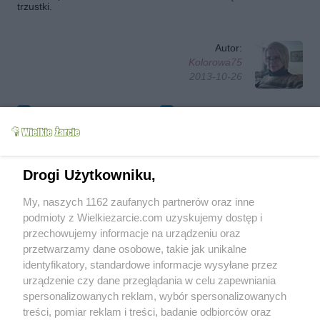
trzustki.
Autor:
Kolorowa75
2013-10-26
Obserwuj autora
Dodaj do ulubionych
Oznacz jako wypróbowany
Wyślij wiadomość autorowi
Drukuj
Drogi Użytkowniku,
My, naszych 1162 zaufanych partnerów oraz inne
podmioty z Wielkiezarcie.com uzyskujemy dostęp i
przechowujemy informacje na urządzeniu oraz
przetwarzamy dane osobowe, takie jak unikalne
identyfikatory, standardowe informacje wysyłane przez
urządzenie czy dane przeglądania w celu zapewniania
spersonalizowanych reklam, wybór spersonalizowanych
treści, pomiar reklam i treści, badanie odbiorców oraz