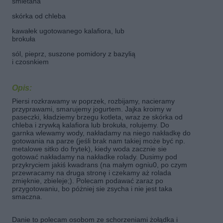
śmietana
skórka od chleba
kawałek ugotowanego kalafiora, lub
brokuła
sól, pieprz, suszone pomidory z bazylią
i czosnkiem
Opis:
Piersi rozkrawamy w poprzek, rozbijamy, nacieramy
przyprawami, smarujemy jogurtem. Jajka kroimy w
paseczki, kładziemy brzegu kotleta, wraz ze skórka od
chleba i zrywką kalafiora lub brokuła, rolujemy. Do
garnka wlewamy wody, nakładamy na niego nakładkę do
gotowania na parze (jeśli brak nam takiej może być np.
metalowe sitko do frytek), kiedy woda zacznie sie
gotować nakładamy na nakładke rolady. Dusimy pod
przykryciem jakiś kwadrans (na małym ogniu0, po czym
przewracamy na druga stronę i czekamy aż rolada
zmięknie, zbieleje;). Polecam podawać zaraz po
przygotowaniu, bo póżniej sie zsycha i nie jest taka
smaczna.
Danie to polecam osobom ze schorzeniami żołądka i