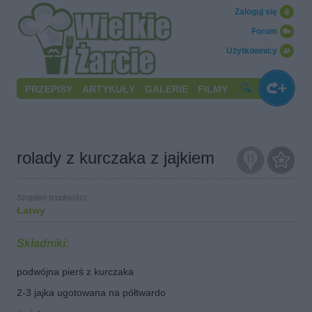
Zaloguj się
Forum
Użytkownicy
PRZEPISY
ARTYKUŁY
GALERIE
FILMY
rolady z kurczaka z jajkiem
Stopień trudności
Łatwy
Składniki:
podwójna pierś z kurczaka
2-3 jajka ugotowana na półtwardo