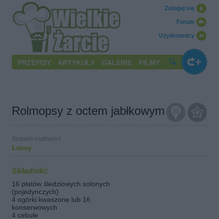
Zaloguj się
Forum
Użytkownicy
PRZEPISY
ARTYKUŁY
GALERIE
FILMY
Rolmopsy z octem jabłkowym
Stopień trudności
Łatwy
Składniki:
16 płatów śledziowych solonych
(pojedynczych)
4 ogórki kwaszone lub 16
konserwowych
4 cebule