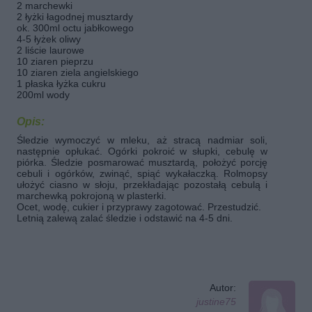
2 marchewki
2 łyżki łagodnej musztardy
ok. 300ml octu jabłkowego
4-5 łyżek oliwy
2 liście laurowe
10 ziaren pieprzu
10 ziaren ziela angielskiego
1 płaska łyżka cukru
200ml wody
Opis:
Śledzie wymoczyć w mleku, aż stracą nadmiar soli,
następnie opłukać. Ogórki pokroić w słupki, cebulę w
piórka. Śledzie posmarować musztardą, położyć porcję
cebuli i ogórków, zwinąć, spiąć wykałaczką. Rolmopsy
ułożyć ciasno w słoju, przekładając pozostałą cebulą i
marchewką pokrojoną w plasterki.
Ocet, wodę, cukier i przyprawy zagotować. Przestudzić.
Letnią zalewą zalać śledzie i odstawić na 4-5 dni.
Autor:
justine75