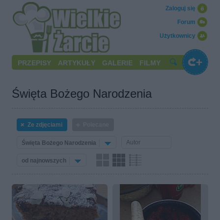
Zaloguj się
Forum
Użytkownicy
PRZEPISY
ARTYKUŁY
GALERIE
FILMY
Święta Bożego Narodzenia
Ze zdjęciami
Polecane
Święta Bożego Narodzenia
od najnowszych