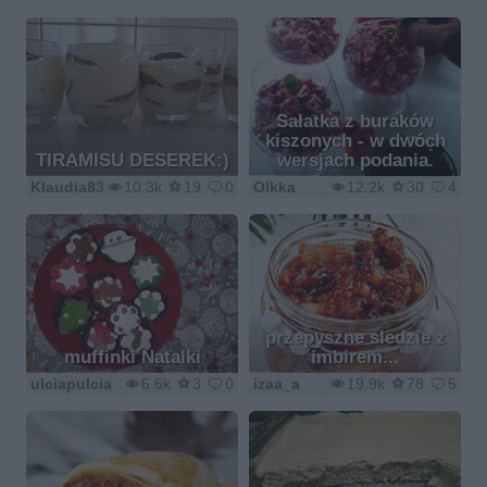
Sałatka z buraków
kiszonych - w dwóch
TIRAMISU DESEREK:)
wersjach podania.
Klaudia83
10.3k
19
0
Olkka
12.2k
30
4
przepyszne sledzie z
muffinki Natalki
imbirem...
ulciapulcia
6.6k
3
0
izaa_a
19.9k
78
5