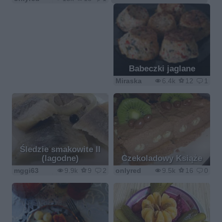
Babeczki jaglane
Miraska
6.4k
12
1
Śledzie smakowite II
(lagodne)
Czekoladowy Książe
mggi63
9.9k
9
2
onlyred
9.5k
16
0