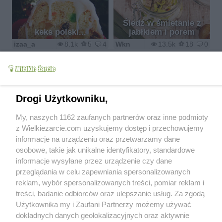
Śledź w śmietanie z
keks polski...
jabłkiem i porem
izaa_a
8.1k
5
4
Wkn
13.5k
18
0
Drogi Użytkowniku,
Ryby w zalewie
My, naszych 1162 zaufanych partnerów oraz inne podmioty
pomidorowej
Uszka Wigilijne
z Wielkiezarcie.com uzyskujemy dostęp i przechowujemy
s_anka88
7.5k
12
1
Olkka
10.6k
9
4
informacje na urządzeniu oraz przetwarzamy dane
osobowe, takie jak unikalne identyfikatory, standardowe
informacje wysyłane przez urządzenie czy dane
przeglądania w celu zapewniania spersonalizowanych
reklam, wybór spersonalizowanych treści, pomiar reklam i
Pieczone pierogi z
treści, badanie odbiorców oraz ulepszanie usług. Za zgodą
ryba bez ryby po
kiszoną kapustą i
Użytkownika my i Zaufani Partnerzy możemy używać
grecku
pieczarkami
dokładnych danych geolokalizacyjnych oraz aktywnie