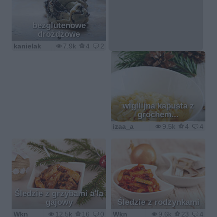
bezglutenowe
drożdżowe
kanielak
7.9k
4
2
wigilijna kapusta z
grochem...
izaa_a
9.5k
4
4
Śledzie z grzybami a'la
gajowy
Śledzie z rodzynkami
Wkn
12.5k
16
0
Wkn
9.6k
23
4