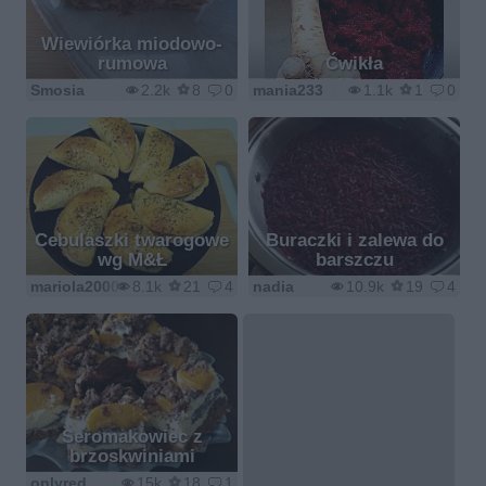
Wiewiórka miodowo-
rumowa
Ćwikła
Smosia
2.2k
8
0
mania233
1.1k
1
0
Cebulaszki twarogowe
Buraczki i zalewa do
wg M&Ł
barszczu
mariola2000
8.1k
21
4
nadia
10.9k
19
4
Seromakowiec z
brzoskwiniami
onlyred
15k
18
1