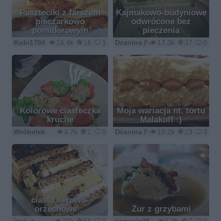
Paszteciki z farszem
Kajmakowo-budyniowe
pieczarkowo
odwrócone bez
pomidorowym
pieczenia
Kobi1704
16.4k
16
1
Dżanina Fonda
17.3k
37
0
Kolorowe ciasteczka
Moja wariacja nt. tortu
kruche
Malakoff :)
Wróbelek
4.7k
2
0
Dżanina Fonda
10.2k
23
3
ciasto serowo-
orzechowe…
Żur z grzybami