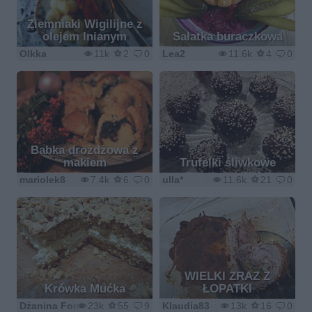
Ziemniaki Wigilijne z
olejem lnianym
Sałatka buraczkowa
Olkka
11k
2
0
Lea2
11.6k
4
0
Babka drożdżowa z
makiem
Trufelki śliwkowe
mariolek8
7.4k
6
0
ulla*
11.6k
21
0
WIELKI ZRAZ Z
Krówka Mućka
ŁOPATKI
Dżanina Fonda
23k
55
9
Klaudia83
13k
16
0