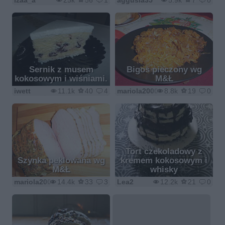
izaa_a
25k
56
1
aggusia35
5.9k
7
0
Sernik z musem
Bigos pieczony wg
kokosowym i wiśniami.
M&Ł
iwett
11.1k
40
4
mariola2000
8.8k
19
0
Tort czekoladowy z
Szynka peklowana wg
kremem kokosowym i
M&Ł
whisky
mariola2000
14.4k
33
3
Lea2
12.2k
21
0