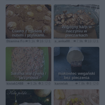
Wigilijny karp w
Ciasto z musem z
naczyniu w
nutelli i ptyśkami.
pieczarkach
Dżanina Fonda
9.1k
16
1
s_anka88
7.9k
10
1
Sałatka warzywna /
makowiec wegański
jarzynowa
bez pieczenia
kiciak1488
9.2k
3
0
kanielak
7.8k
8
0