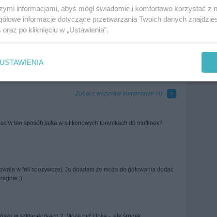
szymi informacjami, abyś mógł świadomie i komfortowo korzystać z
gółowe informacje dotyczące przetwarzania Twoich danych znajdzi
s
oraz po kliknięciu w „Ustawienia”.
USTAWIENIA
Zobacz wszystkie komentarze (
4
)
wac w ten sposób jajka w silikonowych foremkach do muffinek?
towała w foli spozywczej. Ja doadam że moża do gotowania dodać
pragnie :)
eńsku w szklaneczkach ? Może być i folia - ale środek