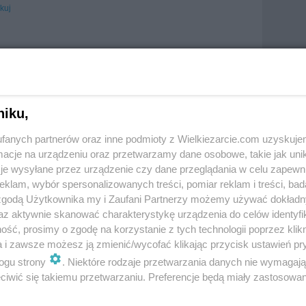
kuj
niku,
fanych partnerów oraz inne podmioty z Wielkiezarcie.com uzyskuje
cje na urządzeniu oraz przetwarzamy dane osobowe, takie jak unika
je wysyłane przez urządzenie czy dane przeglądania w celu zapewn
klam, wybór spersonalizowanych treści, pomiar reklam i treści, bad
 zgodą Użytkownika my i Zaufani Partnerzy możemy używać dokład
az aktywnie skanować charakterystykę urządzenia do celów identyfi
ść, prosimy o zgodę na korzystanie z tych technologii poprzez klikn
a i zawsze możesz ją zmienić/wycofać klikając przycisk ustawień pr
ogu strony
. Niektóre rodzaje przetwarzania danych nie wymagaj
iwić się takiemu przetwarzaniu. Preferencje będą miały zastosowania