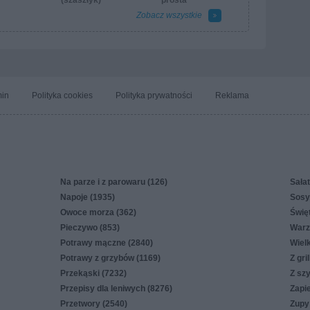
(szaszłyk)
prosta
Zobacz wszystkie
in
Polityka cookies
Polityka prywatności
Reklama
Na parze i z parowaru (126)
Sałat
Napoje (1935)
Sosy,
Owoce morza (362)
Świę
Pieczywo (853)
Warz
Potrawy mączne (2840)
Wiel
Potrawy z grzybów (1169)
Z gri
Przekąski (7232)
Z sz
Przepisy dla leniwych (8276)
Zapi
Przetwory (2540)
Zupy