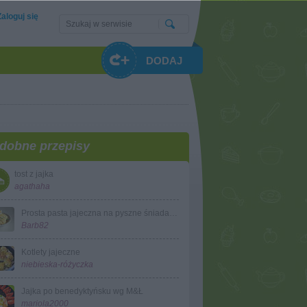
Zaloguj się
DODAJ
dobne przepisy
tost z jajka
agathaha
Prosta pasta jajeczna na pyszne śniadanko
Barb82
Kotlety jajeczne
niebieska-różyczka
Jajka po benedyktyńsku wg M&Ł
mariola2000