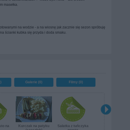
m masełka.
gotowanymi na wodzie - a na wiosnę jak zacznie się sezon spróbuję
 na ścianki kubka się przyda i doda smaku.
)
Galerie (0)
Filmy (0)
sto na
Kurczak na patyku
Sałatka z tuńczyka