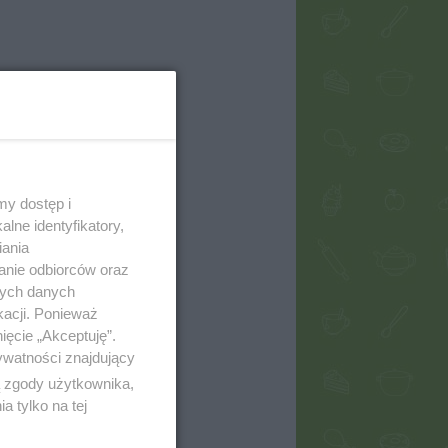
my dostęp i
lne identyfikatory,
iania
anie odbiorców oraz
nych danych
kacji. Ponieważ
ięcie „Akceptuję”.
ywatności znajdujący
ą zgody użytkownika,
 tylko na tej