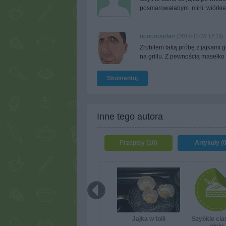
posmarowałabym mini wiórkie
booooogdan
(2014-11-28 12:19)
Zrobiłem taką próbę z jajkami 
na grillu. Z pewnością masełko
Skomentuj
Inne tego autora
Przepisy (10)
Artykuły (0
Jajka w folli
Szybkie cia