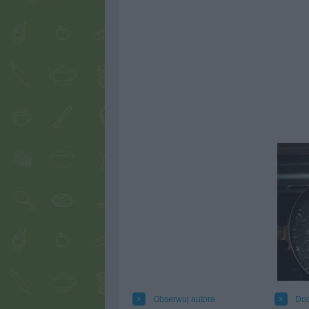
Obserwuj autora
Dod