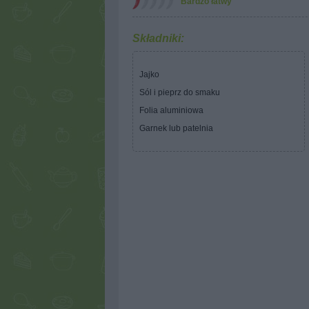
Bardzo łatwy
Składniki:
Jajko
Sól i pieprz do smaku
Folia aluminiowa
Garnek lub patelnia