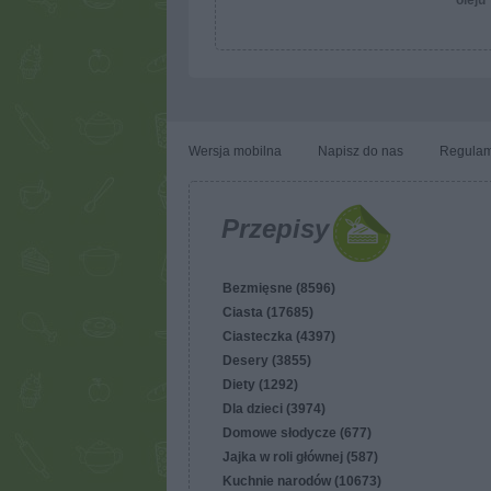
oleju
Wersja mobilna
Napisz do nas
Regulam
Przepisy
Bezmięsne (8596)
Ciasta (17685)
Ciasteczka (4397)
Desery (3855)
Diety (1292)
Dla dzieci (3974)
Domowe słodycze (677)
Jajka w roli głównej (587)
Kuchnie narodów (10673)