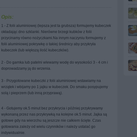
Opis:
1 - Z folii aluminiowej (lepsza jest ta grubsza) formujemy kubeczek
okładając dno szklanki. Nierówne brzegi kubków z folii
przycinamy równo nożyczkami.Na innym naczyniu formujemy z
folii aluminiowej pokrywkę o takiej średnicy aby przykryła
kubeczek (lub większą ilość kubeczków).
2 - Do garnka lub patelni wlewamy wodę do wysokości 3 - 4 cm i
doprowadzamy ją do wrzenia.
3 - Przygotowane kubeczki z folii aluminiowej wstawiamy na
wrzątek i wbijamy po 1 jajku w kubeczek. Do smaku posypujemy
solą i pieprzem (lub inną przyprawą).
4 - Gotujemy ok.5 minut bez przykrycia i później przykrywamy
wykonaną przez nas przykrywką na kolejne ok.5 minut. Jajka są
gotowe gdy na wierzchu są jeszcze nie całkiem ścięte. Czas
gotowania zależy od wielu czynników i należy ustalać go
indywidualnie.