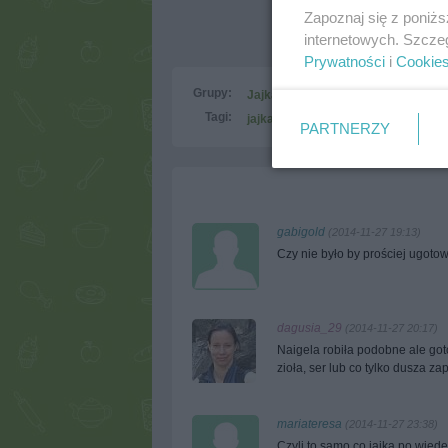
Zapoznaj się z poniż
internetowych. Szcze
Prywatności
i
Cookie
Grupy:
Jajka w roli głównej
Tagi:
jajka
więcej tagów
PARTNERZY
gabigold
(2014-11-27 19:13)
Czy nie było by prościej ugoto
dagusia_29
(2014-11-27 20:17)
Naigela robiła podobne ale go
zioła, ser lub co tylko dusza za
mariateresa
(2014-11-27 23:38)
Czyli to samo co jajka po wied