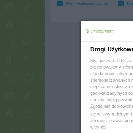
Wyślij wiadomość autorowi
Dru
Drogi Użytkow
My, naszych 1162 zau
przechowujemy informa
standardowe informac
spersonalizowanych re
ulepszanie usług. Za
geolokalizacyjnych or
cenimy Twoją prywatno
Zgoda jest dobrowoln
się w lewym dolnym r
ale masz prawo sprzec
witrynie.