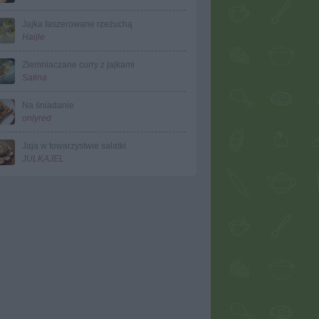
Jajka faszerowane rzeżuchą
Haijle
Ziemniaczane curry z jajkami
Satina
Na śniadanie
onlyred
Jaja w towarzystwie sałatki
JULKAJEL