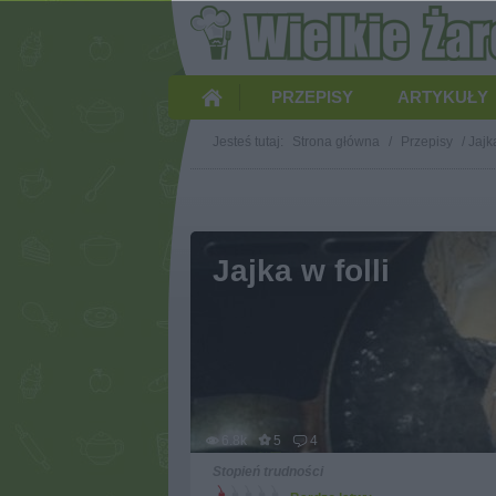
PRZEPISY
ARTYKUŁY
Jesteś tutaj:
Strona główna
/
Przepisy
/
Jajka
Jajka w folli
6.8k
5
4
Stopień trudności