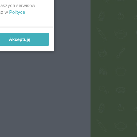
 naszych serwisów
esz w
Polityce
Akceptuję