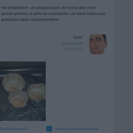
Nie próbowałem - ale przypuszczam, że można jajka w ten
sposób gotować na grillu lub w piekarniku, ale wtedy trzeba czas
gotowania ustalić eksperymentalnie
Autor:
booooogdan
2014-11-27
aj do ulubionych
Oznacz jako wypróbowany