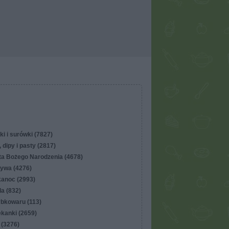
ki i surówki (7827)
 dipy i pasty (2817)
ta Bożego Narodzenia (4678)
ywa (4276)
kanoc (2993)
lla (832)
ybkowaru (113)
ekanki (2659)
 (3276)