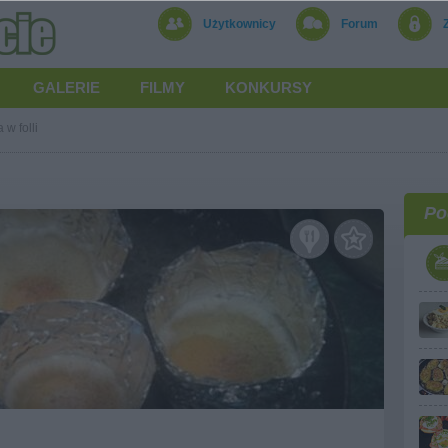
Użytkownicy
Forum
GALERIE
FILMY
KONKURSY
 w folli
Po