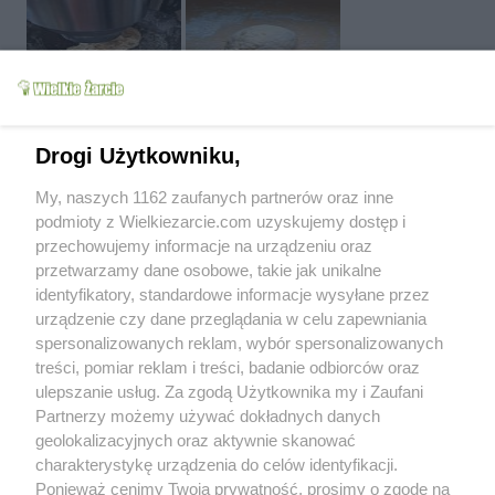
Drogi Użytkowniku,
My, naszych 1162 zaufanych partnerów oraz inne
podmioty z Wielkiezarcie.com uzyskujemy dostęp i
przechowujemy informacje na urządzeniu oraz
megi65
(2023-05-25 09:04)
przetwarzamy dane osobowe, takie jak unikalne
Bardzo mi miło, że przepis spocibal się
.
identyfikatory, standardowe informacje wysyłane przez
Pozdrawiam cieplutko
urządzenie czy dane przeglądania w celu zapewniania
spersonalizowanych reklam, wybór spersonalizowanych
mania233
(2025-06-21 14:40)
treści, pomiar reklam i treści, badanie odbiorców oraz
Witam, dzisiaj pierogi z soczewicą, ciasto
super
ulepszanie usług. Za zgodą Użytkownika my i Zaufani
Partnerzy możemy używać dokładnych danych
geolokalizacyjnych oraz aktywnie skanować
charakterystykę urządzenia do celów identyfikacji.
Ponieważ cenimy Twoją prywatność, prosimy o zgodę na