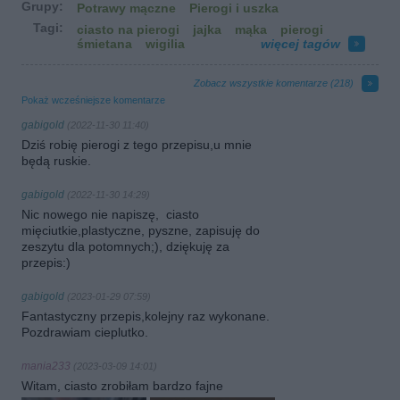
Grupy:
Potrawy mączne
Pierogi i uszka
Tagi:
ciasto na pierogi
jajka
mąka
pierogi
śmietana
wigilia
więcej tagów
Zobacz wszystkie komentarze (
218
)
Pokaż wcześniejsze komentarze
gabigold
(2022-11-30 11:40)
Dziś robię pierogi z tego przepisu,u mnie
będą ruskie.
gabigold
(2022-11-30 14:29)
Nic nowego nie napiszę, ciasto
mięciutkie,plastyczne, pyszne, zapisuję do
zeszytu dla potomnych;), dziękuję za
przepis:)
gabigold
(2023-01-29 07:59)
Fantastyczny przepis,kolejny raz wykonane.
Pozdrawiam cieplutko.
mania233
(2023-03-09 14:01)
Witam, ciasto zrobiłam bardzo fajne