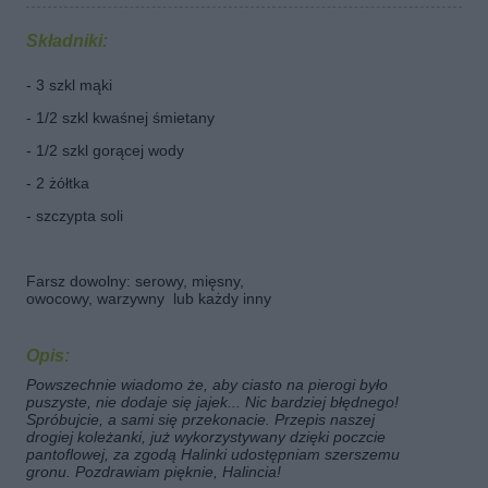
Składniki:
- 3 szkl mąki
- 1/2 szkl kwaśnej śmietany
- 1/2 szkl gorącej wody
- 2 żółtka
- szczypta soli
Farsz dowolny: serowy, mięsny,
owocowy, warzywny lub każdy inny
Opis:
Powszechnie wiadomo że, aby ciasto na pierogi było
puszyste, nie dodaje się jajek... Nic bardziej błędnego!
Spróbujcie, a sami się przekonacie. Przepis naszej
drogiej koleżanki, już wykorzystywany dzięki poczcie
pantoflowej, za zgodą Halinki udostępniam szerszemu
gronu. Pozdrawiam pięknie, Halincia!