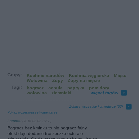
Grupy:
Kuchnie narodów
Kuchnia węgierska
Mięso
Wołowina
Zupy
Zupy na mięsie
Tagi:
bogracz
cebula
papryka
pomidory
wołowina
ziemniaki
więcej tagów
Zobacz wszystkie komentarze (
53
)
Pokaż wcześniejsze komentarze
Lampart
(2018-02-02 16:58)
Bogracz bez kminku to nie bogracz fajny
efekt daje dodanie troszeczke octu ale