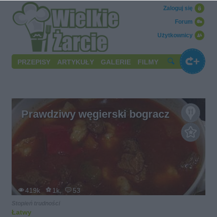
Zaloguj się
Forum
Użytkownicy
PRZEPISY
ARTYKUŁY
GALERIE
FILMY
Prawdziwy węgierski bogracz
419k
1k
53
Stopień trudności
Łatwy