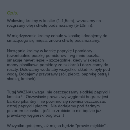
Opis:
Wołowinę kroimy w kostkę (1-1,5cm), wrzucamy na
rozgrzany olej i chwilę podsmażamy (5-10min).
W międzyczasie kroimy cebulę w kostkę i dodajemy do
smażącego się mięsa, znowu chwilę podsmażamy.
Następnie kroimy w kostkę paprykę i pomidory
(ewentualnie puszkę pomidorów - wg mnie puszka
smakuje nawet lepiej - szczególnie, kiedy w sklepach
mamy plastikowe pomidory ze szklarni) i dorzucamy do
reszty. Dolewamy wodę aby wszystkie składniki były pod
wodą. Dodajemy przyprawy (sól, pieprz, paprykę ostrą i
słodką, kminek).
Tutaj WAŻNA uwaga: nie oszczędzamy słodkiej papryki i
kminku !!! Oczywiście prawdziwy węgierski bogracz jest
bardzo pikantny i nie powinno się również oszczędzać
ostrej papryki i pieprzu. Nie dodajemy pod żadnym
pozorem czosnku - jeśli to zrobicie to nie będzie już
prawdziwy węgierski bogracz :)
Wszystko gotujemy, aż mięso będzie "prawie miękkie" -