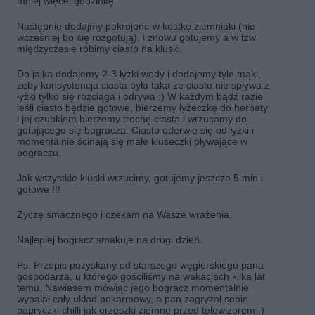
mniej więcej godzinkę.
Następnie dodajmy pokrojone w kostkę ziemniaki (nie
wcześniej bo się rozgotują), i znowu gotujemy a w tzw.
międzyczasie robimy ciasto na kluski.
Do jajka dodajemy 2-3 łyżki wody i dodajemy tyle mąki,
żeby konsystencja ciasta była taka że ciasto nie spływa z
łyżki tylko się rozciąga i odrywa :) W każdym bądź razie
jeśli ciasto będzie gotowe, bierzemy łyżeczkę do herbaty
i jej czubkiem bierzemy trochę ciasta i wrzucamy do
gotującego się bogracza. Ciasto oderwie się od łyżki i
momentalnie ścinają się małe kluseczki pływające w
bograczu.
Jak wszystkie kluski wrzucimy, gotujemy jeszcze 5 min i
gotowe !!!
Życzę smacznego i czekam na Wasze wrażenia.
Najlepiej bogracz smakuje na drugi dzień.
Ps: Przepis pozyskany od starszego węgierskiego pana
gospodarza, u którego gościliśmy na wakacjach kilka lat
temu. Nawiasem mówiąc jego bogracz momentalnie
wypalał cały układ pokarmowy, a pan zagryzał sobie
papryczki chilli jak orzeszki ziemne przed telewizorem :)