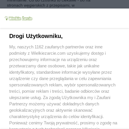
minimalnie. Co do czosnku to ciekawe - bo na
stronach węgierskich z przepisami, w
składnikach, czosnek występuje dośc
powszechnie.
kobieta7@onet.pl
(2018-08-30 15:05)
To sa skladniki na ile porcji?Potrzebuje na 8 i
Drogi Użytkowniku,
jakby co musze zwiekszyc proporcje
My, naszych 1162 zaufanych partnerów oraz inne
kasnik
(2018-09-30 10:17)
podmioty z Wielkiezarcie.com uzyskujemy dostęp i
Przepis wypróbowany :) Wyszedł bardzo
przechowujemy informacje na urządzeniu oraz
dobry :) Dziekuję i pozdrawiam :)
przetwarzamy dane osobowe, takie jak unikalne
identyfikatory, standardowe informacje wysyłane przez
tymonek
(2018-11-02 19:27)
Super przepis
urządzenie czy dane przeglądania w celu zapewniania
spersonalizowanych reklam, wybór spersonalizowanych
Figutka
(2018-11-05 10:28)
treści, pomiar reklam i treści, badanie odbiorców oraz
Sorry, ale zupełnie bez szału. Goście i
ulepszanie usług. Za zgodą Użytkownika my i Zaufani
domownicy zjedli- fajerwerków nie było:(
Partnerzy możemy używać dokładnych danych
geolokalizacyjnych oraz aktywnie skanować
alana
(2018-11-12 15:49)
charakterystykę urządzenia do celów identyfikacji.
widocznie zle doprawilas ...ja zawsze jak
Ponieważ cenimy Twoją prywatność, prosimy o zgodę na
robie z tego prxepisu wszyscy sie zajadaja
...podaje tez w zapiekanych buleczkach
korzystanie z tych technologii poprzez kliknięcie