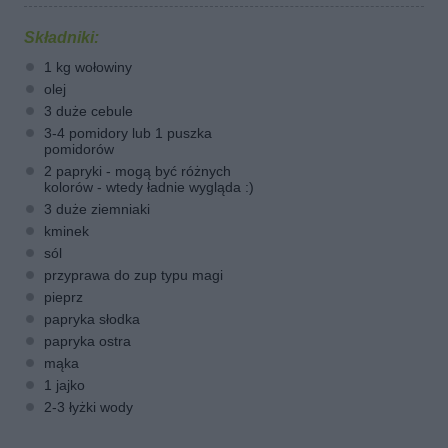
Składniki:
1 kg wołowiny
olej
3 duże cebule
3-4 pomidory lub 1 puszka
pomidorów
2 papryki - mogą być różnych
kolorów - wtedy ładnie wygląda :)
3 duże ziemniaki
kminek
sól
przyprawa do zup typu magi
pieprz
papryka słodka
papryka ostra
mąka
1 jajko
2-3 łyżki wody