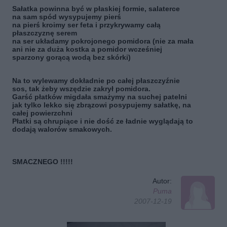
Sałatka powinna być w płaskiej formie, salaterce
na sam spód wysypujemy pierś
na pierś kroimy ser feta i przykrywamy całą
płaszczyznę serem
na ser układamy pokrojonego pomidora (nie za mała
ani nie za duża kostka a pomidor wcześniej
sparzony gorącą wodą bez skórki)
Na to wylewamy dokładnie po całej płaszczyźnie
sos, tak żeby wszędzie zakrył pomidora.
Garść płatków migdała smażymy na suchej patelni
jak tylko lekko się zbrązowi posypujemy sałatkę, na
całej powierzchni
Płatki są chrupiące i nie dość ze ładnie wyglądają to
dodają walorów smakowych.
SMACZNEGO !!!!!
Autor:
Puma
2007-12-19