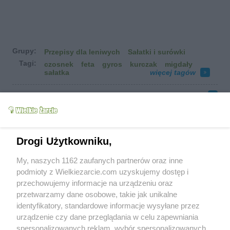
Grupy:
Przepisy dla leniwych
Sałatki i surówki
Tagi:
czosnek
feta
gyros
kurczak
migdały
sałatka
więcej tagów
Zobacz wszystkie komentarze (
71
)
Pokaż wcześniejsze komentarze
Ilkens
(2013-06-11 20:41)
Pyszna sałatka, mogłabym zajadać się nię
bez końca :)
Drogi Użytkowniku,
Ilkens
My, naszych 1162 zaufanych partnerów oraz inne
(2013-06-11 20:42)
nią* miało być oczywiście :P
podmioty z Wielkiezarcie.com uzyskujemy dostęp i
przechowujemy informacje na urządzeniu oraz
Vulcana
(2013-12-30 09:42)
przetwarzamy dane osobowe, takie jak unikalne
Sałatka na stałe weszła do menu :) Przepis
identyfikatory, standardowe informacje wysyłane przez
poszedł w świat!. POLECAM!!!
urządzenie czy dane przeglądania w celu zapewniania
spersonalizowanych reklam, wybór spersonalizowanych