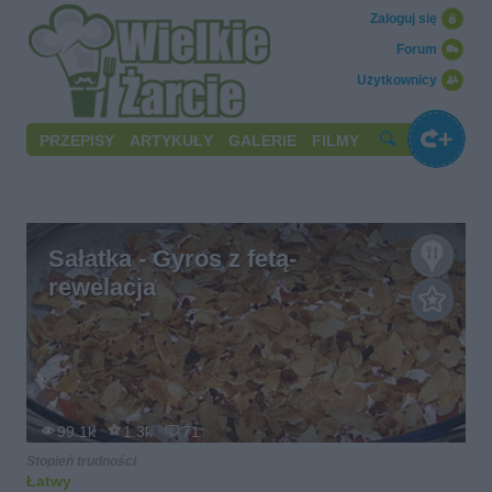
Zaloguj się
Forum
Użytkownicy
PRZEPISY
ARTYKUŁY
GALERIE
FILMY
Sałatka - Gyros z fetą-
rewelacja
99.1k
1.3k
71
Stopień trudności
Łatwy