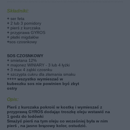
Składniki:
+
ser feta
+
2 lub 3 pomidory
+
pierś z kurczaka
+
przyprawa GYROS
+
płatki migdałów
+
sos czosnkowy
SOS CZOSNKOWY
+
smietana 12%
+
majonez WINIARY - 3 lub 4 łyżki
+
3 max 4 ząbki czosnku
+
szczypta cukru dla złamania smaku
++++ wszystko wymieszać w
kubeczku sos nie powinien być zbyt
ostry
Opis:
Pierś z kurczaka pokroić w kostkę i wymieszać z
przyprawą GYROS dodając troszkę oleju wstawić na
1 godz do lodówki
Smażyć pierś na tym oleju co wcześniej była w nim
pierś , na jasno brązowy kolor, ostudzić.