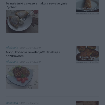
Te naleśniki zawsze smakują rewelacyjnie.
Pycha!!!
Naleśniki francuskie z
nutką wanilii
MAGDAITYLE
49.5k
591
33
jolafasola
(2014-10-07 21:36)
Alicjo, kotleciki rewelacja!!! Dziekuje i
pozdrawiam.
Kotleciki z Cukini
Smaczniutkie
jolafasola
(2014-10-07 21:35)
Alicja64
22.1k
326
15
jolafasola
(2014-10-06 03:11)