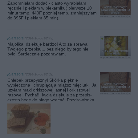
Zapomniałam dodać - ciasto wyrabialam
ręcznie i piekłam w piekarniku( pierwsze 10
Chleb Orkiszowy z
Zakwasem ( automat )-2
minut temp. 440F pózniej temp. zmniejszylam
Wersje
iwciaG
11.3k
36
5
do 395F i piekłam 35 min).
jolafasola
(2014-10-06 02:49)
Majolika, dziekuje bardzo! A to za sprawa
Twojego przepisu... bez niego by tego nie
Biały ser marynowany
było. Serdecznie pozdrawiam.
w oliwie
majolika
55.7k
459
31
jolafasola
(2014-10-06 02:32)
Chlebek przepyszny! Skórka pięknie
wypieczona i chrupiącą a miąższ mięciutki. Ja
Chleb Orkiszowy z
Zakwasem ( automat )-2
użyłam maki orkiszowej jasnej i orkiszowej
Wersje
iwciaG
11.3k
36
5
razowej. Pycha!!! Iwcia dziękuje za przepis-
często będę do niego wracać. Pozdrowionka.