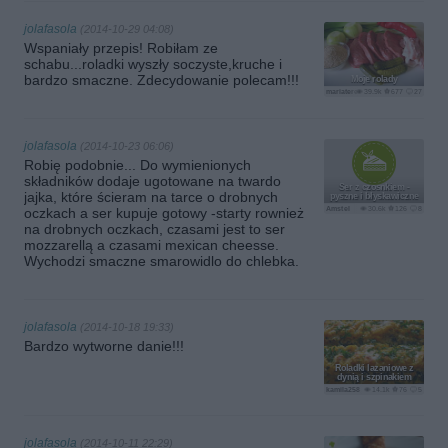
jolafasola
(2014-10-29 04:08)
Wspaniały przepis! Robiłam ze
schabu...roladki wyszły soczyste,kruche i
bardzo smaczne. Zdecydowanie polecam!!!
Moje rolady
mariateresa
39.9k
677
27
jolafasola
(2014-10-23 06:06)
Robię podobnie... Do wymienionych
składników dodaje ugotowane na twardo
Ser z czosnkiem -
jajka, które ścieram na tarce o drobnych
pyszne i błyskawiczne
Amstel
30.6k
126
8
oczkach a ser kupuje gotowy -starty rownież
na drobnych oczkach, czasami jest to ser
mozzarellą a czasami mexican cheesse.
Wychodzi smaczne smarowidlo do chlebka.
jolafasola
(2014-10-18 19:33)
Bardzo wytworne danie!!!
Roladki lazaniowe z
dynią i szpinakiem
kamila258
14.1k
76
5
jolafasola
(2014-10-11 22:29)