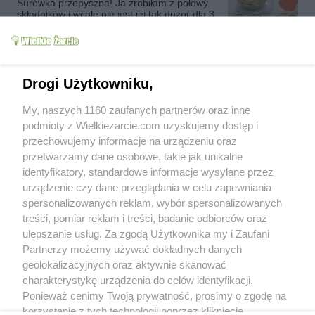
Surówka przepyszna! Ja zrobiłam z połowy
składników i wcale nie jest jej tak duzo( dla 3
Surówka Pani
osób może na 3 obiady). Kapusta chrupiącą
Zapalskiej
izahnat
15.5k
230
29
a smak... przekonajcie sie,bo warto!!!
Dziękuje za wspaniały przepis. Pozdrowionka.
jolafasola
(2014-10-04 23:52)
Drogi Użytkowniku,
My, naszych 1160 zaufanych partnerów oraz inne
podmioty z Wielkiezarcie.com uzyskujemy dostęp i
przechowujemy informacje na urządzeniu oraz
przetwarzamy dane osobowe, takie jak unikalne
identyfikatory, standardowe informacje wysyłane przez
urządzenie czy dane przeglądania w celu zapewniania
jolafasola
(2014-10-03 01:06)
spersonalizowanych reklam, wybór spersonalizowanych
Jaki cudny ten Twój chlebus!!! Jakiej
konsystencji powinno być ciasto? Ja
Chleb Orzechowy-
treści, pomiar reklam i treści, badanie odbiorców oraz
pszenny pełnoziarnisty-
wyrabiam ciasto ręcznie lub mikserem i pieke
Automat
ulepszanie usług. Za zgodą Użytkownika my i Zaufani
iwciaG
5.9k
40
8
w piekarniku. Nie mieszkam w Polsce wiec
maki tutaj są inne, chodzi mi o ich wilgotność
Partnerzy możemy używać dokładnych danych
( mąkę kupuje w ekologicznym sklepie i
geolokalizacyjnych oraz aktywnie skanować
czasami w polskim). Przesyłam cieplutkie
charakterystykę urządzenia do celów identyfikacji.
pozdrowienia.
Ponieważ cenimy Twoją prywatność, prosimy o zgodę na
korzystanie z tych technologii poprzez kliknięcie