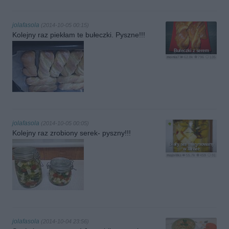
jolafasola
(2014-10-05 00:15)
Kolejny raz piekłam te bułeczki. Pyszne!!!
Bułeczki z serem
monia7301
62.8k
796
135
jolafasola
(2014-10-05 00:05)
Kolejny raz zrobiony serek- pyszny!!!
Biały ser marynowany
w oliwie
majolika
55.7k
459
31
jolafasola
(2014-10-04 23:56)