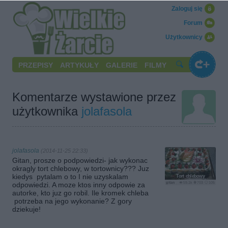
Zaloguj się
Forum
Użytkownicy
PRZEPISY
ARTYKUŁY
GALERIE
FILMY
Komentarze wystawione przez
użytkownika
jolafasola
jolafasola
(2014-11-25 22:33)
Gitan, prosze o podpowiedzi- jak wykonac
okragly tort chlebowy, w tortownicy??? Juz
kiedys pytalam o to I nie uzyskalam
Tort chlebowy
gitan
59.1k
703
105
odpowiedzi. A moze ktos inny odpowie za
autorke, kto juz go robil. Ile kromek chleba
potrzeba na jego wykonanie? Z gory
dziekuje!