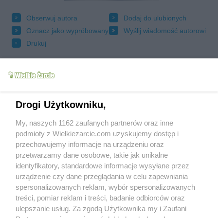
Obserwuj autora
Dodaj do ulubionych
Oznacz jako wypróbowany
Wyślij wiadomość autorowi
Drukuj
Drogi Użytkowniku,
My, naszych 1162 zaufanych partnerów oraz inne
podmioty z Wielkiezarcie.com uzyskujemy dostęp i
przechowujemy informacje na urządzeniu oraz
przetwarzamy dane osobowe, takie jak unikalne
identyfikatory, standardowe informacje wysyłane przez
urządzenie czy dane przeglądania w celu zapewniania
Grupy:
Jajka w roli głównej
Mięso
Drób
Sałatki i surówki
Sałatki
Wielkanoc
spersonalizowanych reklam, wybór spersonalizowanych
Tagi:
brunch
drób
drugie danie
filet
kolacja
treści, pomiar reklam i treści, badanie odbiorców oraz
kotlet
kurczak
lekkie
lunch
mięso
ulepszanie usług. Za zgodą Użytkownika my i Zaufani
obiad
przekąska
sałatka
śniadanie