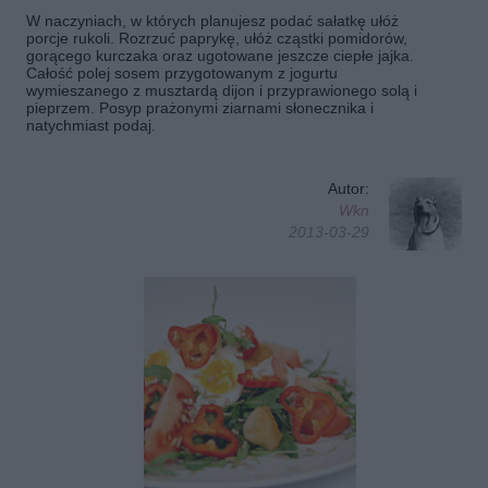
W naczyniach, w których planujesz podać sałatkę ułóż
porcje rukoli. Rozrzuć paprykę, ułóż cząstki pomidorów,
gorącego kurczaka oraz ugotowane jeszcze ciepłe jajka.
Całość polej sosem przygotowanym z jogurtu
wymieszanego z musztardą dijon i przyprawionego solą i
pieprzem. Posyp prażonymi ziarnami słonecznika i
natychmiast podaj.
Autor:
Wkn
2013-03-29