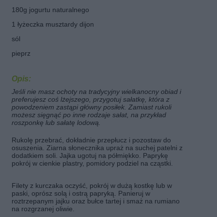
180g jogurtu naturalnego
1 łyżeczka musztardy dijon
sól
pieprz
Opis:
Jeśli nie masz ochoty na tradycyjny wielkanocny obiad i
preferujesz coś lżejszego, przygotuj sałatkę, która z
powodzeniem zastąpi główny posiłek. Zamiast rukoli
możesz sięgnąć po inne rodzaje sałat, na przykład
roszponkę lub sałatę lodową.
Rukolę przebrać, dokładnie przepłucz i pozostaw do
osuszenia. Ziarna słonecznika upraż na suchej patelni z
dodatkiem soli. Jajka ugotuj na półmiękko. Paprykę
pokrój w cienkie plastry, pomidory podziel na cząstki.
Filety z kurczaka oczyść, pokrój w dużą kostkę lub w
paski, oprósz solą i ostrą papryką. Panieruj w
roztrzepanym jajku oraz bułce tartej i smaż na rumiano
na rozgrzanej oliwie.