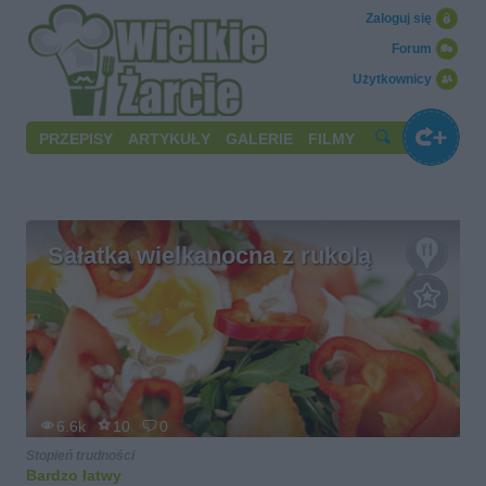
Zaloguj się
Forum
Użytkownicy
PRZEPISY
ARTYKUŁY
GALERIE
FILMY
Sałatka wielkanocna z rukolą
6.6k
10
0
Stopień trudności
Bardzo łatwy