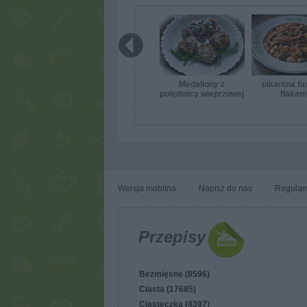
Medaliony z
pikantna fa
polędwicy wieprzowej
flakam
z syropem z czarnego
bzu i szynką
dojrzewającą
Wersja mobilna
Napisz do nas
Regulam
Przepisy
Bezmięsne (8596)
Ciasta (17685)
Ciasteczka (4397)