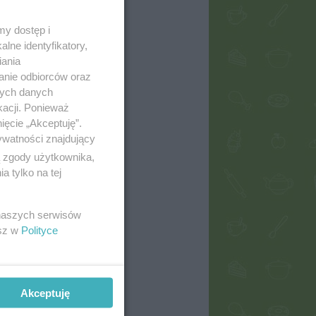
my dostęp i
lne identyfikatory,
iania
anie odbiorców oraz
nych danych
kacji. Ponieważ
ięcie „Akceptuję”.
ywatności znajdujący
ą zgody użytkownika,
 tylko na tej
 naszych serwisów
esz w
Polityce
Akceptuję