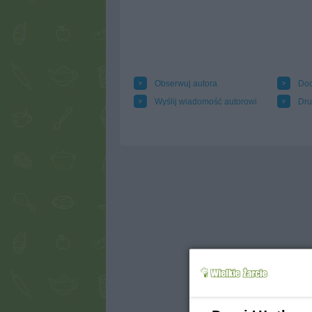
Obserwuj autora
Dod
Wyślij wiadomość autorowi
Dru