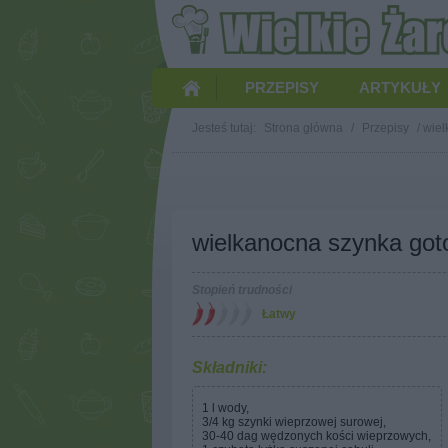
PRZEPISY
ARTYKUŁY
Jesteś tutaj:
Strona główna
/
Przepisy
/
wiel
wielkanocna szynka go
Stopień trudności
Łatwy
Składniki:
1 l wody,
3/4 kg szynki wieprzowej surowej,
30-40 dag wędzonych kości wieprzowych,