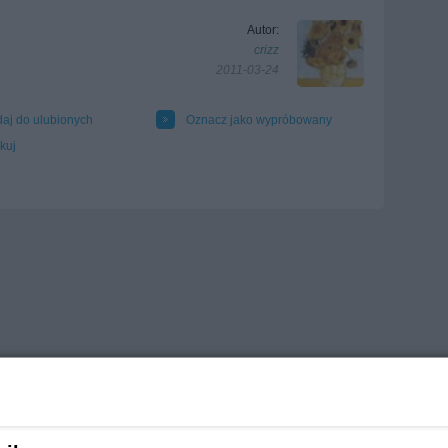
Autor:
crizz
2011-03-24
aj do ulubionych
Oznacz jako wypróbowany
kuj