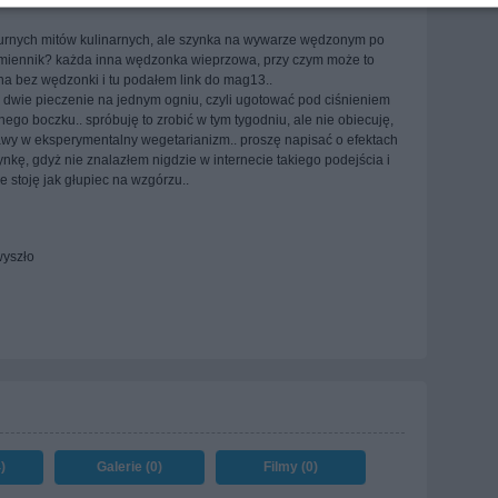
durnych mitów kulinarnych, ale szynka na wywarze wędzonym po
zamiennik? każda inna wędzonka wieprzowa, przy czym może to
a bez wędzonki i tu podałem link do mag13..
c dwie pieczenie na jednym ogniu, czyli ugotować pod ciśnieniem
go boczku.. spróbuję to zrobić w tym tygodniu, ale nie obiecuję,
wy w eksperymentalny wegetarianizm.. proszę napisać o efektach
nkę, gdyż nie znalazłem nigdzie w internecie takiego podejścia i
 stoję jak głupiec na wzgórzu..
wyszło
)
Galerie (0)
Filmy (0)