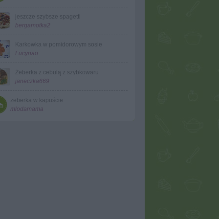
jeszcze szybsze spagetti
bergamotka2
Karkowka w pomidorowym sosie
Lucynao
Żeberka z cebulą z szybkowaru
janeczka669
żeberka w kapuście
mlodamama