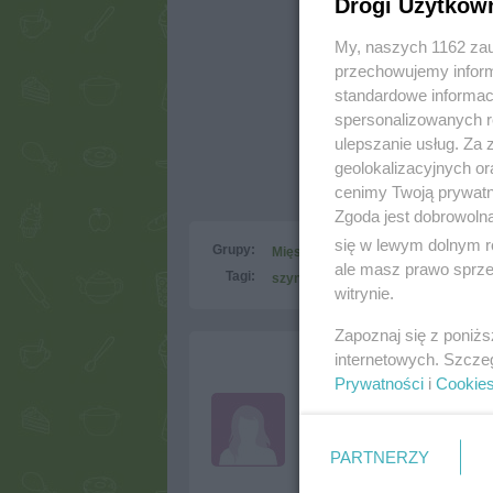
Drogi Użytkow
My, naszych 1162 zau
przechowujemy informa
standardowe informac
spersonalizowanych re
ulepszanie usług. Za
geolokalizacyjnych or
cenimy Twoją prywatno
Zgoda jest dobrowoln
się w lewym dolnym r
Grupy:
Mięso
Wieprzowina
Z szybkow
ale masz prawo sprzec
Tagi:
szynka gotowana
więcej tagó
witrynie.
Zapoznaj się z poniż
internetowych. Szcze
Prywatności
i
Cookie
emeska1974
(2011-03-28 20:53)
Nie mam dostepu do wędzonych
odpowiedź
PARTNERZY