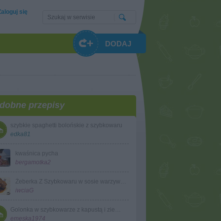
Zaloguj się
DODAJ
dobne przepisy
szybkie spaghetti bolońskie z szybkowaru
edka81
kwaśnica pycha
bergamotka2
Żeberka Z Szybkowaru w sosie warzywno-grzybowym
iwciaG
Golonka w szybkowarze z kapustą i ziemniakami
emeska1974