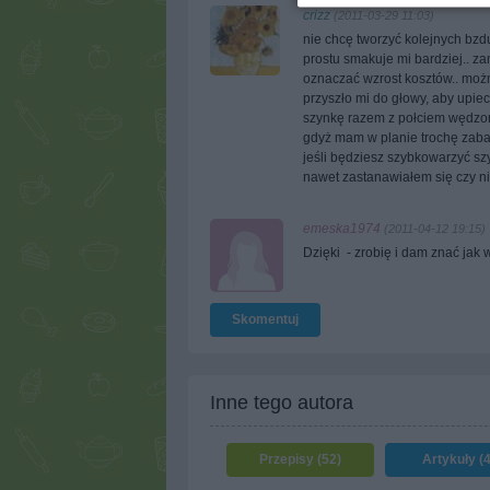
crizz
(2011-03-29 11:03)
nie chcę tworzyć kolejnych bz
prostu smakuje mi bardziej.. 
oznaczać wzrost kosztów.. możn
przyszło mi do głowy, aby upie
szynkę razem z połciem wędzone
gdyż mam w planie trochę zaba
jeśli będziesz szybkowarzyć szy
nawet zastanawiałem się czy nie
emeska1974
(2011-04-12 19:15)
Dzięki - zrobię i dam znać jak 
Skomentuj
Inne tego autora
Przepisy (52)
Artykuły (4