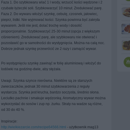
Faza 1. Do szybkowaru wlać 1 l wody, wrzucić kości wędzone i 2
czubate łyżeczki soli. Szybkowarzyć 10 minut. Zredukować parę.
Faza 2. Do wywaru włożyć szynkę, cebulę, czosnek, jałowiec,
pieprz, listki. Nie wyjmować kości. Szynka powinna być zakryta
wywarem. Jeśli nie jest, dolać trochę wody i dosolić
proporcjonalnie. Szybkowarzyć 25-30 minut (opcja z większym
ciśnieniem). Zredukować parę, ale szybkowaru nie otwierać i
pozostawić go w samotności do wystygnięcia. Można na całą noc.
Dobrze jednak szynkę przewrócić ze 2 razy i zamącić wywar.
Po wystygnięciu szynkę zawinąć w folię aluminiową i włożyć do
lodówki na godzinę-dwie, aby stężała.
Uwagi. Szynka szynce nierówna. Niektóre są ze starszych
zwierzaczków, jednak 30 minut szybkowarzenia z reguły
wystarcza. Szynka jest krucha, bardzo soczysta, średnio słona.
Leciutko pachnie i smakuje wędzonką. Aromatyczny wywar można
wykorzystać do sosów i zup np. żurku. Straty na wadze są różne,
od 30 do 40 %.
Inspiracje:
http://wielkiezarcie.com/recipe64566.html
- użytkownik mag13