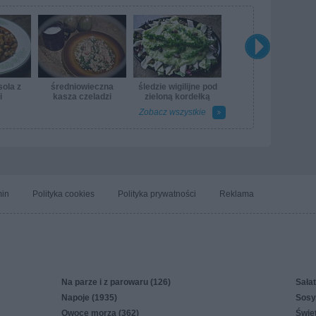
sola z
średniowieczna
śledzie wigilijne pod
i
kasza czeladzi
zieloną kordełką
Zobacz wszystkie
in
Polityka cookies
Polityka prywatności
Reklama
Na parze i z parowaru (126)
Sałat
Napoje (1935)
Sosy,
Owoce morza (362)
Świę