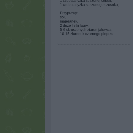
1 czubata łyżka suszonej cebuli,
1 czubata łyżka suszonego czosnku;
Przyprawy:
sól,
majeranek,
2 duże listki laury,
5-6 skruszonych ziaren jałowca,
10-15 ziarenek czarnego pieprzu;