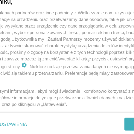
niku,
fanych partnerów oraz inne podmioty z Wielkiezarcie.com uzyskuje
cje na urządzeniu oraz przetwarzamy dane osobowe, takie jak unika
je wysyłane przez urządzenie czy dane przeglądania w celu zapewn
klam, wybór spersonalizowanych treści, pomiar reklam i treści, bad
 zgodą Użytkownika my i Zaufani Partnerzy możemy używać dokład
az aktywnie skanować charakterystykę urządzenia do celów identyfi
ść, prosimy o zgodę na korzystanie z tych technologii poprzez klikn
a i zawsze możesz ją zmienić/wycofać klikając przycisk ustawień pr
ogu strony
. Niektóre rodzaje przetwarzania danych nie wymagaj
aru
iwić się takiemu przetwarzaniu. Preferencje będą miały zastosowania
w
szymi informacjami, abyś mógł świadomie i komfortowo korzystać z
gółowe informacje dotyczące przetwarzania Twoich danych znajdzi
Zobacz wszystkie komentarze (
3
)
s
oraz po kliknięciu w „Ustawienia”.
 kosci można je czymś zastąpić, mozna je pominąć? Dziękuję za
USTAWIENIA