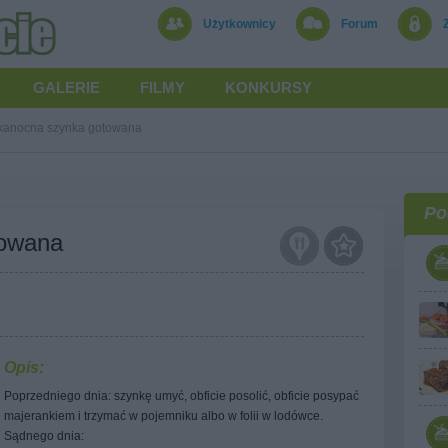
Użytkownicy
Forum
GALERIE
FILMY
KONKURSY
kanocna szynka gotowana
Po
towana
Opis:
Poprzedniego dnia: szynkę umyć, obficie posolić, obficie posypać
majerankiem i trzymać w pojemniku albo w folii w lodówce.
Sądnego dnia: